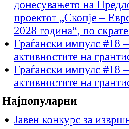
донесувањето на Предло
проектот „Скопје – Евр
2028 година“, по скрат
Граѓански импулс #18 –
активностите на гранти
Граѓански импулс #18 –
активностите на гранти
Најпопуларни
Јавен конкурс за изврш