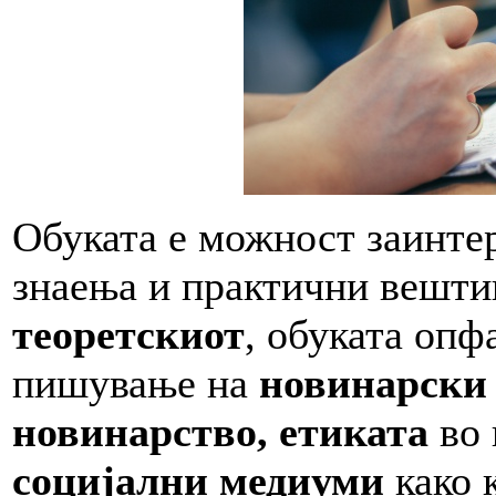
Обуката е можност заинтер
знаења и практични вештин
теоретскиот
, обуката опф
пишување на
новинарски 
новинарство, етиката
во 
социјални медиуми
како 