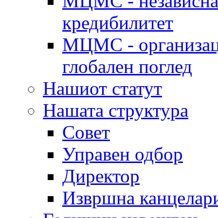
МЦМС - независна 
кредибилитет
МЦМС - организаци
глобален поглед
Нашиот статут
Нашата структура
Совет
Управен одбор
Директор
Извршна канцелар