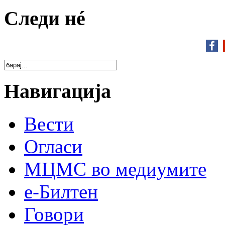
Следи нé
Навигација
Вести
Огласи
МЦМС во медиумите
е-Билтен
Говори