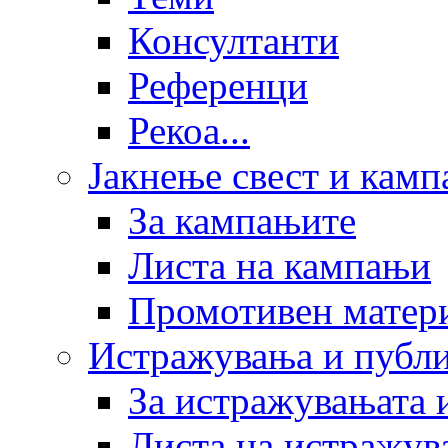
Консултанти
Референци
Рекоа...
Јакнење свест и кам
За кампањите
Листа на кампањи
Промотивен матер
Истражувања и публ
За истражувањата 
Листа на истражув