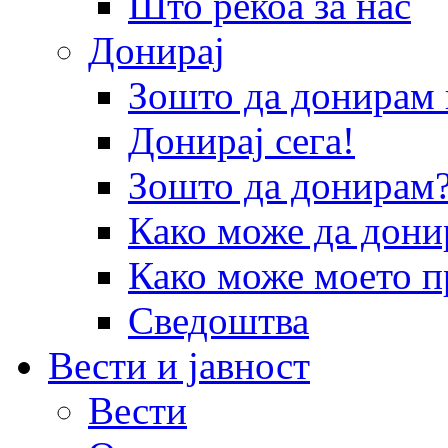
Што рекоа за нас
Донирај
Зошто да донира
Донирај сега!
Зошто да донирам
Како може да дони
Како може моето п
Сведоштва
Вести и јавност
Вести