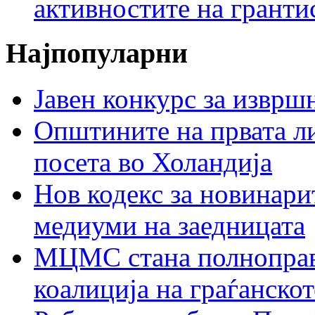
активностите на гранти
Најпопуларни
Јавен конкурс за изврш
Општините на првата ли
посета во Холандија
Нов кодекс за новинарит
медиуми на заедницата
МЦМС стана полноправн
коалиција на граѓанск