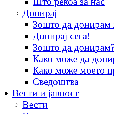
Што рекоа за нас
Донирај
Зошто да донира
Донирај сега!
Зошто да донирам
Како може да дони
Како може моето п
Сведоштва
Вести и јавност
Вести