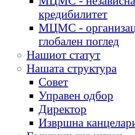
МЦМС - независна 
кредибилитет
МЦМС - организаци
глобален поглед
Нашиот статут
Нашата структура
Совет
Управен одбор
Директор
Извршна канцелар