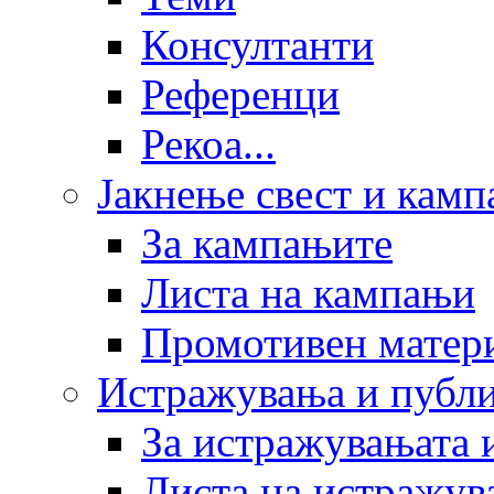
Консултанти
Референци
Рекоа...
Јакнење свест и кам
За кампањите
Листа на кампањи
Промотивен матер
Истражувања и публ
За истражувањата 
Листа на истражув