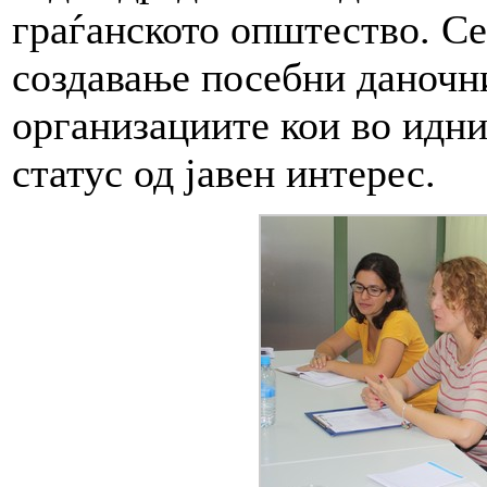
граѓанското општество. Се
создавање посебни даночн
организациите кои во идни
статус од јавен интерес.