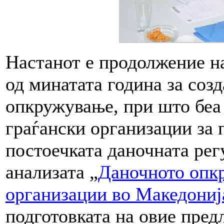
Настанот е продолжение 
од минатата година за соз
опкружување, при што беа
граѓански организации за 
постоечката даночната рег
анализата „
Даночното опк
организации во Македониј
подготовката на овие пред