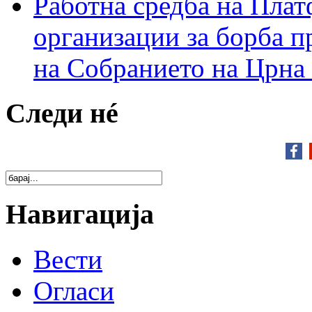
Работна средба на Плат
организации за борба п
на Собранието на Црна
Следи нé
Навигација
Вести
Огласи