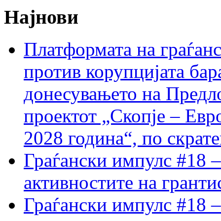
Најнови
Платформата на граѓанс
против корупцијата бар
донесувањето на Предло
проектот „Скопје – Евр
2028 година“, по скрат
Граѓански импулс #18 –
активностите на гранти
Граѓански импулс #18 –