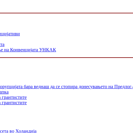
ицијативи
шта
ање на Конвенцијата УНКАК
орупцијата бара веднаш да се стопира донесувањето на Предлог-
апка
а грантистите
а грантистите
сета во Холандија