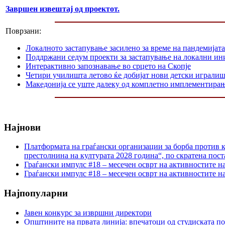
Завршен извештај од проектот.
Поврзани:
Локалното застапување засилено за време на пандемијата
Поддржани седум проекти за застапување на локални ин
Интерактивно запознавање во срцето на Скопје
Четири училишта летово ќе добијат нови детски играли
Македонија се уште далеку од комплетно имплементир
Најнови
Платформата на граѓански организации за борба против к
престолнина на културата 2028 година“, по скратена пост
Граѓански импулс #18 – месечен осврт на активностите н
Граѓански импулс #18 – месечен осврт на активностите н
Најпопуларни
Јавен конкурс за извршни директори
Општините на првата линија: впечатоци од студиската по