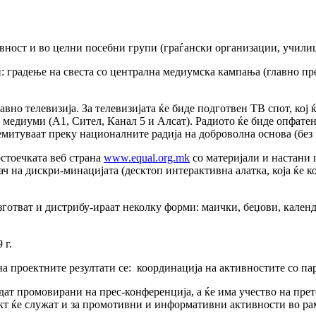
вност и во целни посебни групи (граѓански организации, учили
и: градење на свеста со централна медиумска кампања (главно п
вно телевизија. За телевизијата ќе биде подготвен ТВ спот, кој 
едиуми (А1, Сител, Канал 5 и Алсат). Радиото ќе биде опфатен
митуваат преку националните радија на доброволна основа (без 
остоечката веб страна
www.equal.org.mk
со материјали и настани 
ч на дискри-минацијата (десктоп интерактивна алатка, која ќе 
изготват и дистрибу-ираат неколку форми: маички, беџови, календ
 г.
 проектните резултати се: координација на активностите со пар
дат промовирани на прес-конференција, а ќе има учество на пр
ект ќе служат и за промотивни и информативни активности во р