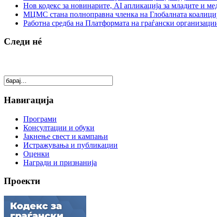
Нов кодекс за новинарите, AI апликација за младите и м
МЦМС стана полноправна членка на Глобалната коалици
Работна средба на Платформата на граѓански организации
Следи нé
Навигација
Програми
Консултации и обуки
Јакнење свест и кампањи
Истражувања и публикации
Оценки
Награди и признанија
Проекти