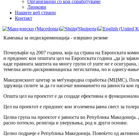
Организации со кои соработуваме
Линкови
Нашите веб страни
Контакт
Кампања за недискриминација - извршно резиме
Почнувајќи од 2007 година, која од страна на Европската ком
и придонес кон општата цел на Европската година „да ја зајак
каде правната заштита на многу групи сè уште не е осигурана,
темелна анти-дискриминациска легислатива, но и однесу-вањет
Македонскиот центар за меѓународна соработка (МЦМС), Полио
здружија силите за да го насочат вниманието на јавноста кон 
Општа цел на проектот е да создаде ефективна и функционална
Цел на проектот е придонес кон зголемена јавна свест за толе
Целна група на проектот е јавноста во Република Македонија.
расно потекло, религија и уверувања, род и други основи.
Целно подрачје е Република Македонија. Повеќето од активнос