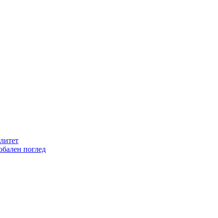
литет
обален поглед