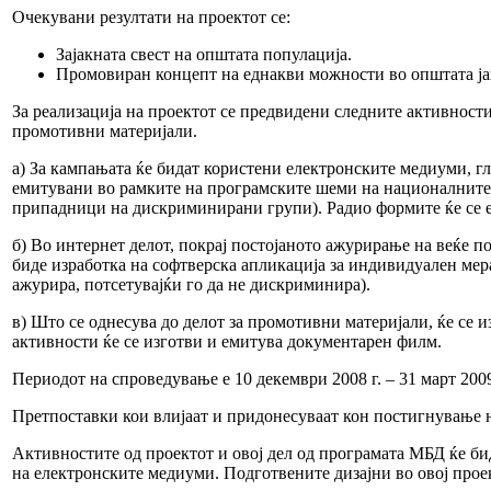
Очекувани резултати на проектот се:
Зајакната свест на општата популација.
Промовиран концепт на еднакви можности во општата ја
За реализација на проектот се предвидени следните активност
промотивни материјали.
а) За кампањата ќе бидат користени електронските медиуми, гла
емитувани во рамките на програмските шеми на националните м
припадници на дискриминирани групи). Радио формите ќе се е
б) Во интернет делот, покрај постојаното ажурирање на веќе п
биде изработка на софтверска апликација за индивидуален мера
ажурира, потсетувајќи го да не дискриминира).
в) Што се однесува до делот за промотивни материјали, ќе се 
активности ќе се изготви и емитува документарен филм.
Периодот на спроведување е 10 декември 2008 г. – 31 март 2009
Претпоставки кои влијаат и придонесуваат кон постигнување на
Активностите од проектот и овој дел од програмата МБД ќе би
на електронските медиуми. Подготвените дизајни во овој про