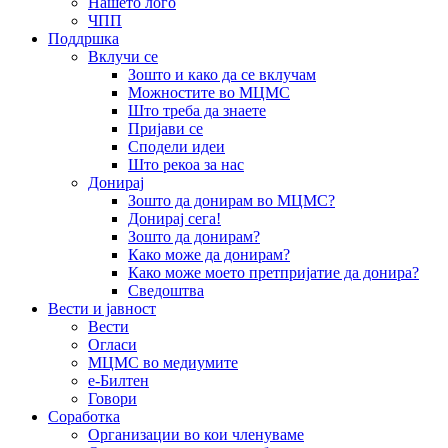
Нашето лого
ЧПП
Поддршка
Вклучи се
Зошто и како да се вклучам
Можностите во МЦМС
Што треба да знаете
Пријави се
Сподели идеи
Што рекоа за нас
Донирај
Зошто да донирам во МЦМС?
Донирај сега!
Зошто да донирам?
Како може да донирам?
Како може моето претпријатие да донира?
Сведоштва
Вести и јавност
Вести
Огласи
МЦМС во медиумите
е-Билтен
Говори
Соработка
Организации во кои членуваме