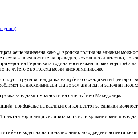
исијата беше назначена како „Европска година на еднакви можно
не свеста за вредностите на праведно, кохезивно општество, во к
 примерот на Европската година носи важна порака која треба да
о на луѓето е во голема мерка дискриминирачко.
 плус – група за поддршка на луѓето со хендикеп и Центарот з
проблемот на дискриминацијата во земјата и да ги започнат неоп
 рамка за еднакви можности на сите луѓе во Македонија.
ранција, прифаќање на разликите и концептот за еднакви можност
 Директни корисници се лицата кои се дискриминирани врз една и
тите ќе се водат на национално ниво, но одредени аспекти ќе б