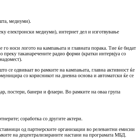
шта, медиуми).
реку електронски медиуми), интернет дел и изготвување
ќе го носи логото на кампањата и главната порака. Тие ќе бидат
о преку таканаречените радио форми (кратки интервјуа со
надомест).
што се одвиваат во рамките на кампањата, главна активност ќе
комуницира со корисникот на дневна основа и автоматски ќе се
ар, постери, банери и флаери. Во рамките на оваа група
тнерите; соработка со другите актери.
етставници од партнерските организации во релевантни емисии
амките на децентрализираните настани на програмата МБД.