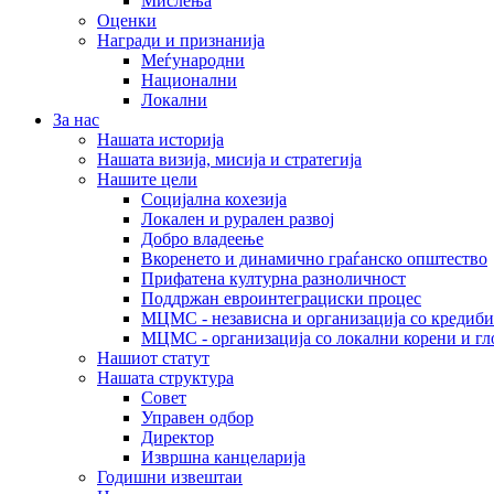
Мислења
Оценки
Награди и признанија
Меѓународни
Национални
Локални
За нас
Нашата историја
Нашата визија, мисија и стратегија
Нашите цели
Социјална кохезија
Локален и рурален развој
Добро владеење
Вкоренето и динамично граѓанско општество
Прифатена културна разноличност
Поддржан евроинтеграциски процес
МЦМС - независна и организација со кредиби
МЦМС - организација со локални корени и гл
Нашиот статут
Нашата структура
Совет
Управен одбор
Директор
Извршна канцеларија
Годишни извештаи