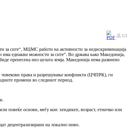
сти за сите“, МЦМС работи на активности за недискриминација
ои има еднакви можности за сите“. Во држава како Македонија,
 биде пренесена низ целата земја. Македонија нема развиено
а човекови права и разрешување конфликти (ЦЧПРК), ги
ходните промени во следниот период.
и.
ли повеќе основи, меѓу кои: хендикеп, возраст, етничко или
идат децентрализирани на локално ниво.