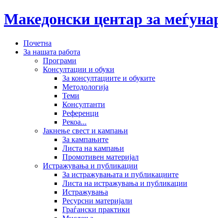
Македонски центар за меѓун
Почетна
За нашата работа
Програми
Консултации и обуки
За консултациите и обуките
Методологија
Теми
Консултанти
Референци
Рекоа...
Јакнење свест и кампањи
За кампањите
Листа на кампањи
Промотивен материјал
Истражувања и публикации
За истражувањата и публикациите
Листа на истражувања и публикации
Истражувања
Ресурсни материјали
Граѓански практики