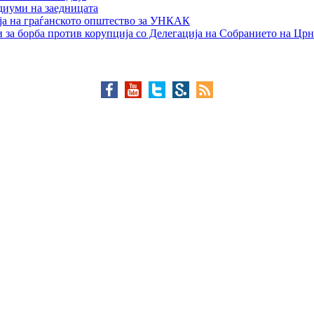
едиуми на заедницата
ја на граѓанското општество за УНКАК
 за борба против корупција со Делегација на Собранието на Црн