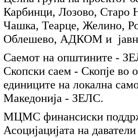
Карбинци, Лозово, Старо Н
Чашка, Теарце, Желино, Р
Облешево, АДКОМ и јавн
Саемот на општините - З
Скопски саем - Скопје во 
единиците на локална сам
Македонија - ЗЕЛС.
МЦМС финансиски поддрж
Асоцијацијата на давател