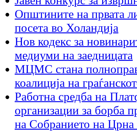
Јавен конкурс за изврш
Општините на првата ли
посета во Холандија
Нов кодекс за новинарит
медиуми на заедницата
МЦМС стана полноправн
коалиција на граѓанск
Работна средба на Плат
организации за борба п
на Собранието на Црна