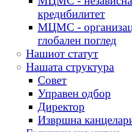
МЦМС - независна 
кредибилитет
МЦМС - организаци
глобален поглед
Нашиот статут
Нашата структура
Совет
Управен одбор
Директор
Извршна канцелар