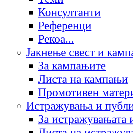
Консултанти
Референци
Рекоа...
Јакнење свест и кам
За кампањите
Листа на кампањи
Промотивен матер
Истражувања и публ
За истражувањата 
Листа на истражув