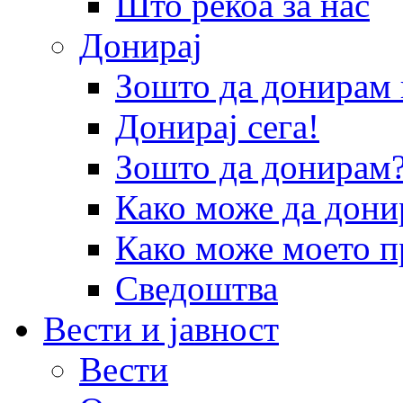
Што рекоа за нас
Донирај
Зошто да донира
Донирај сега!
Зошто да донирам
Како може да дони
Како може моето п
Сведоштва
Вести и јавност
Вести