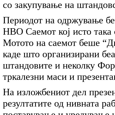
со закупување на штандовс
Периодот на одржување беш
НВО Саемот кој исто така 
Мотото на саемот беше “Д
каде што организирани беа
штандовите и неколку Фор
тркалезни маси и презента
На изложбениот дел презе
резултатите од нивната раб
поставување и уредување н