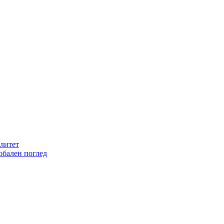
литет
обален поглед