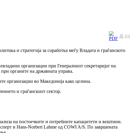
литика и стратегија за соработка меѓу Владата и граѓанското
 невладини организации при Генералниот секретаријат на
 при органите на државната управа.
ите организации во Македонија како целина.
ението и граѓанскиот сектор.
нализа на постоечките и потребните капацитети и вештини.
експерт и Hans-Norbert Lahme од COWI A/S. По завршената
ање.