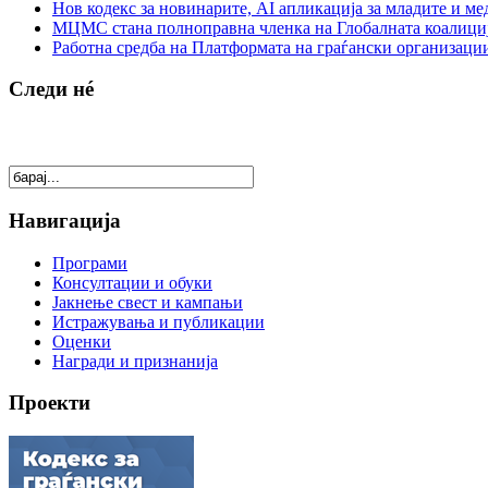
Нов кодекс за новинарите, AI апликација за младите и м
МЦМС стана полноправна членка на Глобалната коалици
Работна средба на Платформата на граѓански организации
Следи нé
Навигација
Програми
Консултации и обуки
Јакнење свест и кампањи
Истражувања и публикации
Оценки
Награди и признанија
Проекти