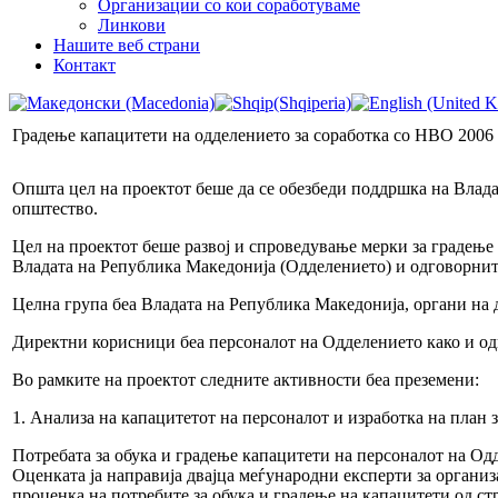
Организации со кои соработуваме
Линкови
Нашите веб страни
Контакт
Градење капацитети на одделението за соработка со НВО 2006
Општа цел на проектот беше да се обезбеди поддршка на Владат
општество.
Цел на проектот беше развој и спроведување мерки за градење
Владата на Република Македонија (Одделението) и одговорнит
Целна група беа Владата на Република Македонија, органи на
Директни корисници беа персоналот на Одделението како и од
Во рамките на проектот следните активности беа преземени:
1. Анализа на капацитетот на персоналот и изработка на план 
Потребата за обука и градење капацитети на персоналот на Од
Оценката ја направија двајца меѓународни експерти за организ
проценка на потребите за обука и градење на капацитети од ст