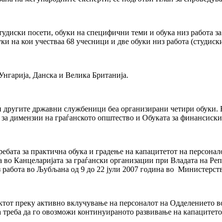
тудиски посети, обуки на специфични теми и обука низ работа з
ки на кои учестваа 68 учесници и две обуки низ работа (студиск
Унгарија, Данска и Велика Британија.
 другите државни службеници беа организирани четири обуки. Б
а за димензии на граѓанското општество и Обуката за финансиск
ебата за практична обука и градење на капацитетот на персонал
во Канцеларијата за граѓански организации при Владата на Репу
работа во Љубљана од 9 до 22 јули 2007 година во Министерств
ектот преку активно вклучување на персоналот на Одделението в
 треба да го овозможи континуираното развивање на капацитет