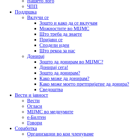
Нашето лого
ЧПП
Поддршка
Вклучи се
Зошто и како да се вклучам
Можностите во МЦМС
Што треба да знаете
Пријави се
Сподели идеи
Што рекоа за нас
Донирај
Зошто да донирам во МЦМС?
Донирај сега!
Зошто да донирам?
Како може да донирам?
Како може моето претпријатие да донира?
Сведоштва
Вести и јавност
Вести
Огласи
МЦМС во медиумите
е-Билтен
Говори
Соработка
Организации во кои членуваме