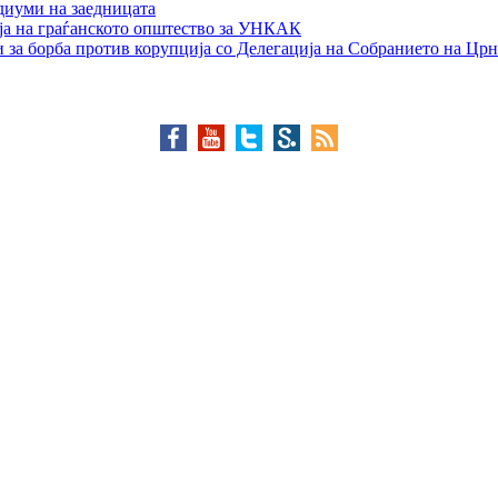
едиуми на заедницата
ја на граѓанското општество за УНКАК
 за борба против корупција со Делегација на Собранието на Црн