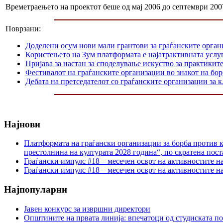
Времетраењето на проектот беше од мај 2006 до септември 200
Поврзани:
Доделени осум нови мали грантови за граѓанските орга
Користењето на Зум платформата е најатрактивната услуг
Пријава за настан за споделување искуство за практикит
Фестивалот на граѓанските организации во знакот на б
Дебата на претседателот со граѓанските организации за
Најнови
Платформата на граѓански организации за борба против к
престолнина на културата 2028 година“, по скратена пост
Граѓански импулс #18 – месечен осврт на активностите н
Граѓански импулс #18 – месечен осврт на активностите н
Најпопуларни
Јавен конкурс за извршни директори
Општините на првата линија: впечатоци од студиската по