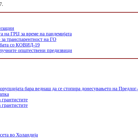
7.
низации
а на ГРЦ за време на пандемијата
е за транспарентност на ГО
орбата со КОВИД-19
 клучните општествени предизвици
орупцијата бара веднаш да се стопира донесувањето на Предлог-
апка
а грантистите
а грантистите
сета во Холандија