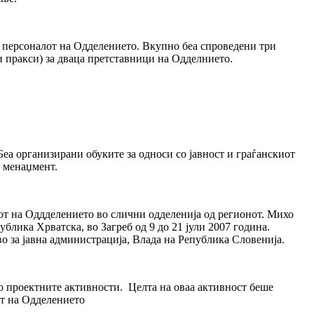
а персоналот на Одделението. Вкупно беа спроведени три
и пракси) за дваца претставници на Одделнието.
еа организирани обуките за односи со јавност и граѓанскиот
и менаџмент.
от на Оддделението во слични одделенија од регионот. Михо
блика Хрватска, во Загреб од 9 до 21 јули 2007 година.
о за јавна администрација, Влада на Рeпублика Словенија.
о проектните активности. Целта на оваа активност беше
от на Одделението