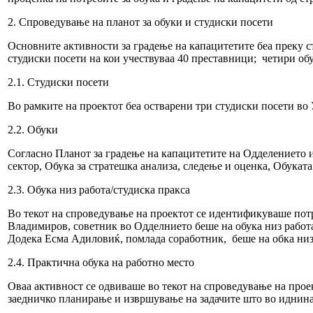
2. Спроведување на планот за обуки и студиски посети
Основните активности за градење на капацитетите беа преку с
студиски посети на кои учествуваа 40 преставници; четири обу
2.1. Студиски посети
Во рамките на проектот беа остварени три студиски посети во 
2.2. Обуки
Согласно Планот за градење на капацитетите на Одделението и
сектор, Обука за стратешка анализа, следење и оценка, Обукат
2.3. Обука низ работа/студиска пракса
Во текот на спроведување на проектот се идентификуваше потр
Владимиров, советник во Одделнието беше на обука низ работа 
Додека Есма Адиловиќ, помлада соработник, беше на обка низ 
2.4. Практична обука на работно место
Оваа активност се одвиваше во текот на спроведување на про
заедничко планирање и извршување на задачите што во иднина