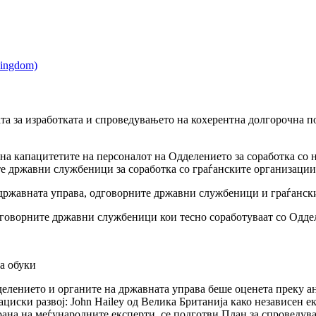
а за изработката и спроведувањето на кохерентна долгорочна по
 на капацитетите на персоналот на Одделението за соработка со
е државни службеници за соработка со граѓанските организации
 државната управа, одговорните државни службеници и граѓанск
говорните државни службеници кои тесно соработуваат со Оддел
за обуки
делението и органите на државната управа беше оценета преку а
ациски развој: John Hailey од Велика Британија како независен 
рана на меѓународните експерти, се подготви План за спроведув