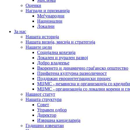
Мислења
Оценки
Награди и признанија
Меѓународни
Национални
Локални
За нас
Нашата историја
Нашата визија, мисија и стратегија
Нашите цели
Социјална кохезија
Локален и рурален развој
Добро владеење
Вкоренето и динамично граѓанско општество
Прифатена културна разноличност
Поддржан евроинтеграциски процес
МЦМС - независна и организација со кредиби
МЦМС - организација со локални корени и гл
Нашиот статут
Нашата структура
Совет
Управен одбор
Директор
Извршна канцеларија
Годишни извештаи