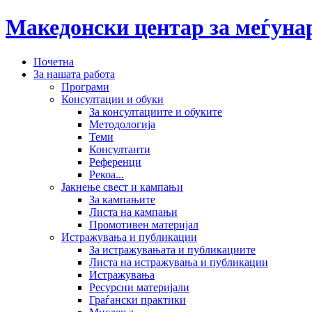
Македонски центар за меѓун
Почетна
За нашата работа
Програми
Консултации и обуки
За консултациите и обуките
Методологија
Теми
Консултанти
Референци
Рекоа...
Јакнење свест и кампањи
За кампањите
Листа на кампањи
Промотивен материјал
Истражувања и публикации
За истражувањата и публикациите
Листа на истражувања и публикации
Истражувања
Ресурсни материјали
Граѓански практики