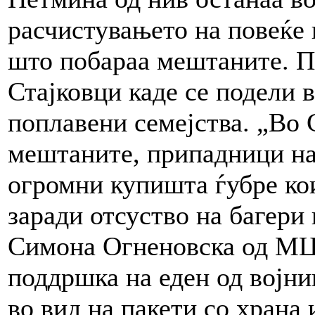
расчистувањето на повеќе 
што побараа мештаните. П
Стајковци каде се подели 
поплавени семејства. „Во 
мештаните, припадници на
огромни купишта ѓубре кои
заради отсуство на багери 
Симона Огненовска од МЦ
поддршка на еден од војни
во вид на пакети со храна