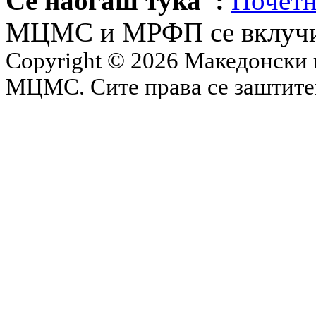
Се наоѓаш тука :
Почетн
МЦМС и МРФП се вклучиј
Copyright © 2026 Македонски 
МЦМС. Сите права се заштит