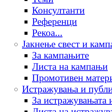
Консултанти
Референци
Рекоа...
Јакнење свест и кам
За кампањите
Листа на кампањи
Промотивен матер
Истражувања и публ
За истражувањата 
Листа на истражув