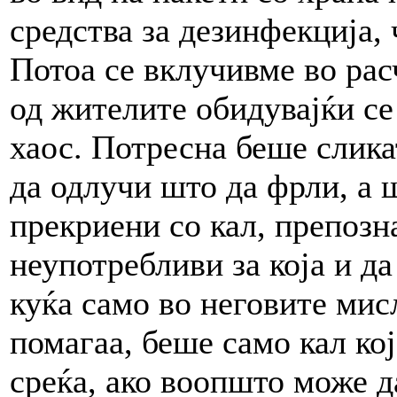
средства за дезинфекција, 
Потоа се вклучивме во рас
од жителите обидувајќи се
хаос. Потресна беше слика
да одлучи што да фрли, а 
прекриени со кал, препозн
неупотребливи за која и д
куќа само во неговите мис
помагаа, беше само кал кој
среќа, ако воопшто може да