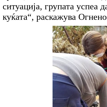
ситуација, групата успеа д
куќата“, раскажува Огнен