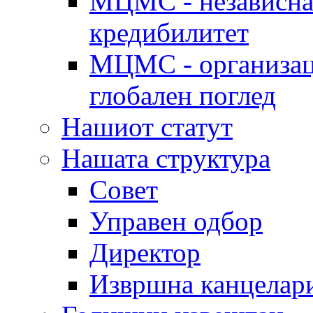
МЦМС - независна 
кредибилитет
МЦМС - организаци
глобален поглед
Нашиот статут
Нашата структура
Совет
Управен одбор
Директор
Извршна канцелар