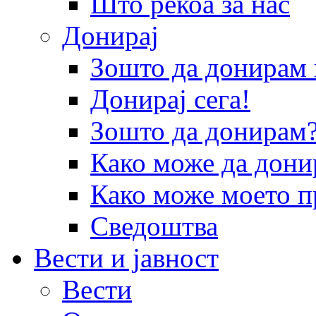
Што рекоа за нас
Донирај
Зошто да донира
Донирај сега!
Зошто да донирам
Како може да дони
Како може моето п
Сведоштва
Вести и јавност
Вести