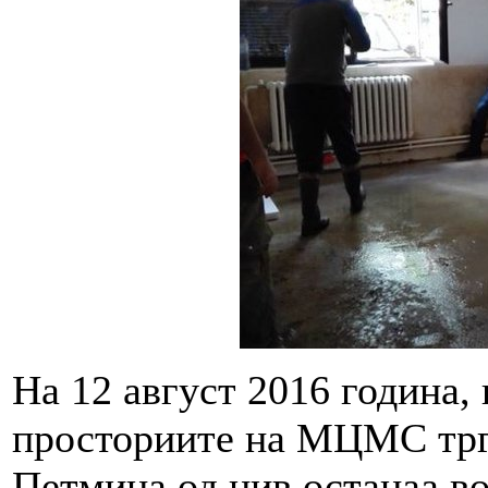
На 12 август 2016 година, 
просториите на МЦМС тргн
Петмина од нив останаа в