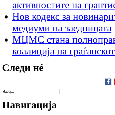
активностите на гранти
Нов кодекс за новинарит
медиуми на заедницата
МЦМС стана полноправн
коалиција на граѓанск
Следи нé
Навигација