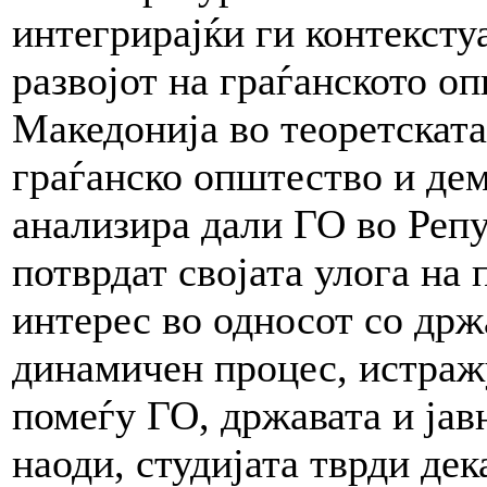
интегрирајќи ги контексту
развојот на граѓанското о
Македонија во теоретската
граѓанско општество и дем
анализира дали ГО во Репу
потврдат својата улога на
интерес во односот со држа
динамичен процес, истраж
помеѓу ГО, државата и јав
наоди, студијата тврди дек