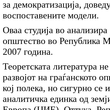
за демократизација, довед
воспоставените модели.
Оваа студија во анализира 
општество во Република М
2007 година.
Теоретската литература не
развојот на граѓанското о
кој полека, но сигурно се 
аналитичка единка од земј
Европа (ЦИЕ). Оттука, Ре