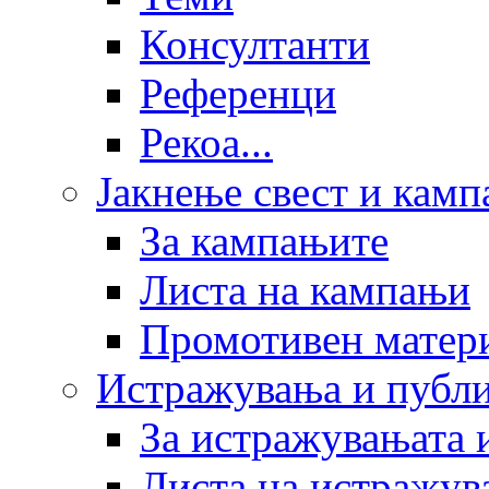
Консултанти
Референци
Рекоа...
Јакнење свест и кам
За кампањите
Листа на кампањи
Промотивен матер
Истражувања и публ
За истражувањата 
Листа на истражув