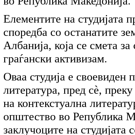
во Република Македонија.
Елементите на студијата п
споредба со останатите зе
Албанија, која се смета за
граѓански активизам.
Оваа студија е своевиден 
литература, пред сè, прек
на контекстуална литерату
општество во Република Ма
заклучоците на студијата 