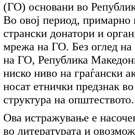
(ГО) основани во Републик
Во овој период, примарно
странски донатори и орган
мрежа на ГО. Без оглед на
на ГО, Република Македони
ниско ниво на граѓански а
носат етнички предзнак во
структура на општеството.
Ова истражување е насоче
во литературата и овозмо