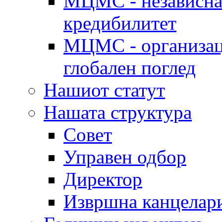
МЦМС - независна 
кредибилитет
МЦМС - организаци
глобален поглед
Нашиот статут
Нашата структура
Совет
Управен одбор
Директор
Извршна канцелар