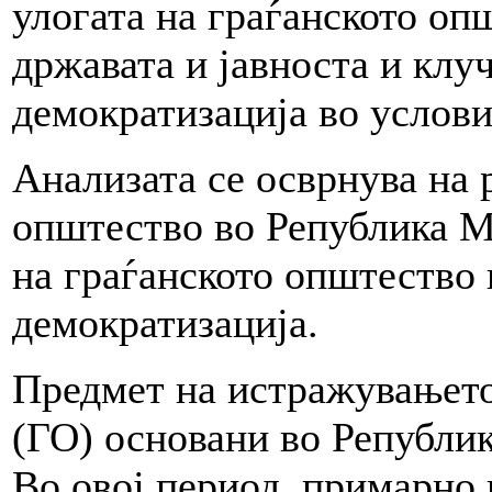
улогата на граѓанското оп
државата и јавноста и клу
демократизација во услов
Анализата се осврнува на 
општество во Република М
на граѓанското општество 
демократизација.
Предмет на истражувањето
(ГО) основани во Републик
Во овој период, примарно