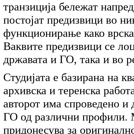
транзиција бележат напредо
постојат предизвици во н
функционирање како врска 
Ваквите предизвици се лоц
државата и ГО, така и во р
Студијата е базирана на к
архивска и теренска работа
авторот има спроведено и 
ГО од различни профили.
придонесува за оригинално