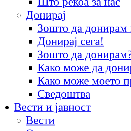
Што рекоа за нас
Донирај
Зошто да донира
Донирај сега!
Зошто да донирам
Како може да дони
Како може моето п
Сведоштва
Вести и јавност
Вести