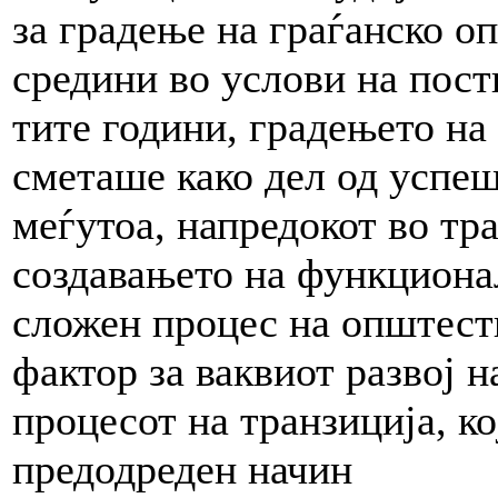
за градење на граѓанско 
средини во услови на пост
тите години, градењето на
сметаше како дел од успеш
меѓутоа, напредокот во тр
создавањето на функциона
сложен процес на општест
фактор за ваквиот развој н
процесот на транзиција, ко
предодреден начин