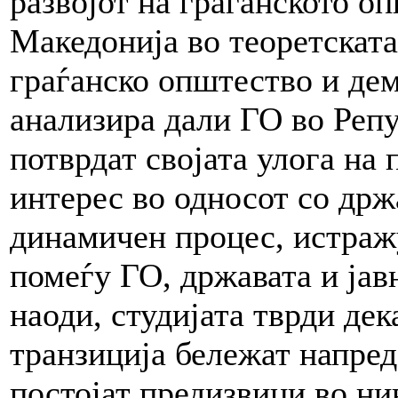
развојот на граѓанското о
Македонија во теоретската
граѓанско општество и дем
анализира дали ГО во Репу
потврдат својата улога на
интерес во односот со држа
динамичен процес, истраж
помеѓу ГО, државата и јав
наоди, студијата тврди дек
транзиција бележат напредо
постојат предизвици во н