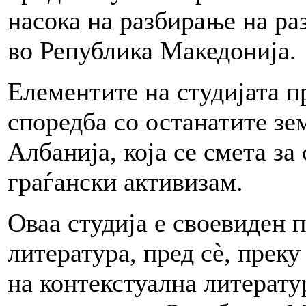
насока на разбирање на ра
во Република Македонија.
Елементите на студијата п
споредба со останатите зе
Албанија, која се смета за
граѓански активизам.
Оваа студија е своевиден 
литература, пред сè, прек
на контекстуална литерату