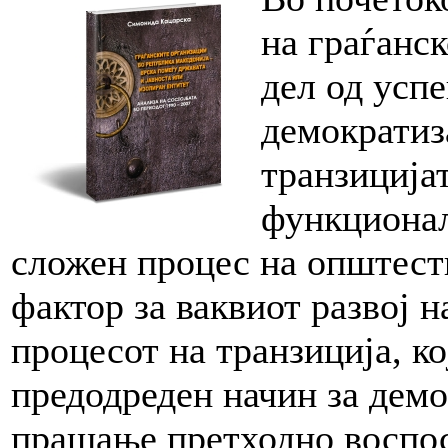
на граѓанс
дел од усп
демократиз
транзиција
функционал
сложен процес на општест
фактор за ваквиот развој н
процесот на транзиција, ко
предодреден начин за демо
прашање претходно воспос