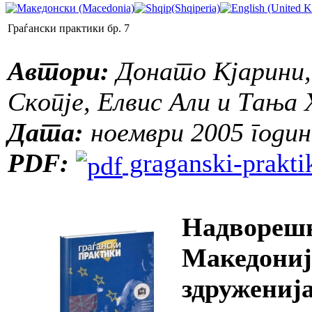
Граѓански практики бр. 7
Автори:
Донато Кјарини,
Скопје, Елвис Али и Тања
Дата:
ноември 2005 годин
PDF:
graganski-praktik
Надворешн
Македониј
здруженија