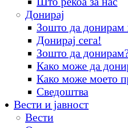
Што рекоа за нас
Донирај
Зошто да донира
Донирај сега!
Зошто да донирам
Како може да дони
Како може моето п
Сведоштва
Вести и јавност
Вести