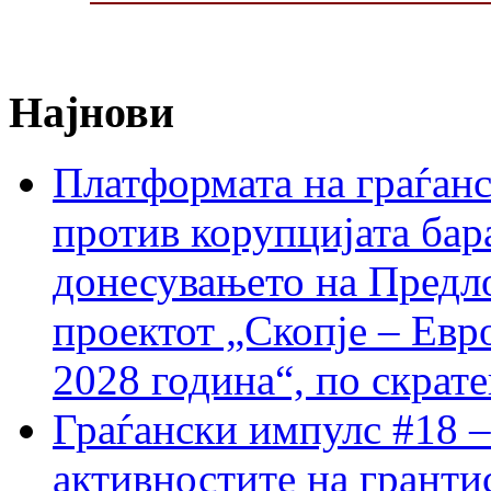
Најнови
Платформата на граѓанс
против корупцијата бар
донесувањето на Предло
проектот „Скопје – Евр
2028 година“, по скрат
Граѓански импулс #18 –
активностите на гранти