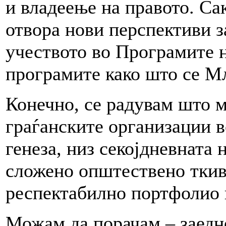
и владеење на правото. Са
отвора нови перспективи з
учеството во Програмите н
програмите како што се М
Конечно, се радувам што 
граѓанските организации в
генеза, низ секојдневната 
сложено општествено ткиво
респектабилно портфолио и
Можам да порачам – заедно