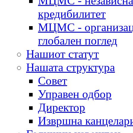
МЦМС - независна 
кредибилитет
МЦМС - организаци
глобален поглед
Нашиот статут
Нашата структура
Совет
Управен одбор
Директор
Извршна канцелар