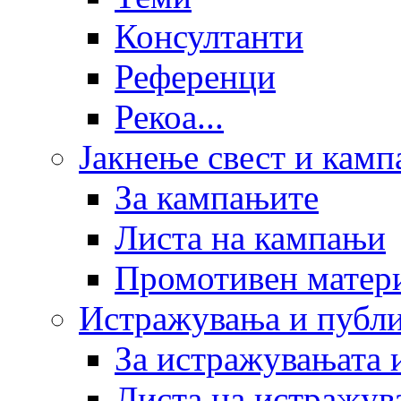
Консултанти
Референци
Рекоа...
Јакнење свест и кам
За кампањите
Листа на кампањи
Промотивен матер
Истражувања и публ
За истражувањата 
Листа на истражув