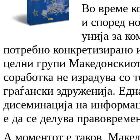
Во време к
и според н
унија за ко
потребно конкретизирано
целни групи Македонскиот
соработка не израдува со 
граѓански здруженија. Едн
дисеминација на информац
е да се делува правовреме
А моментот е таков. Макед