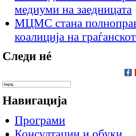
медиуми на заедницата
МЦМС стана полноправн
коалиција на граѓанск
Следи нé
Навигација
Програми
Консултации и обуки