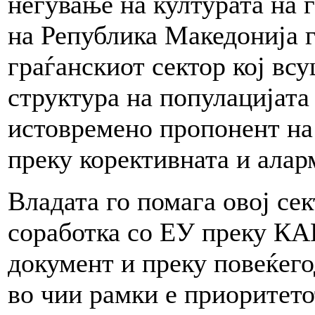
негување на културата на 
на Република Македонија г
граѓанскиот сектор кој вс
структура на популацијата 
истовремено пропонент на
преку корективната и алар
Владата го помага овој сек
соработка со ЕУ преку К
документ и преку повеќег
во чии рамки е приоритето