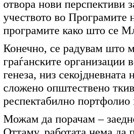
отвора нови перспективи з
учеството во Програмите н
програмите како што се М
Конечно, се радувам што 
граѓанските организации в
генеза, низ секојдневната 
сложено општествено ткиво
респектабилно портфолио и
Можам да порачам – заедно
Оттаму, работата нема да 