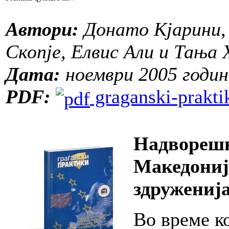
Автори:
Донато Кјарини, 
Скопје, Елвис Али и Тања
Дата:
ноември 2005 годин
PDF:
graganski-praktik
Надворешн
Македониј
здруженија
Во време к