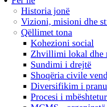
Historia jonë
Vizioni, misioni dhe st
Qëllimet tona
Kohezioni social
Zhvillimi lokal dhe 
Sundimi i drejtë
Shoqëria civile ven
Diversifikim i pranu
Procesi i mbështetur