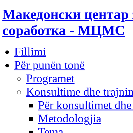
Македонски центар 
соработка - МЦМС
Fillimi
Për punën tonë
Programet
Konsultime dhe trajni
Për konsultimet dhe
Metodologjia
Tema