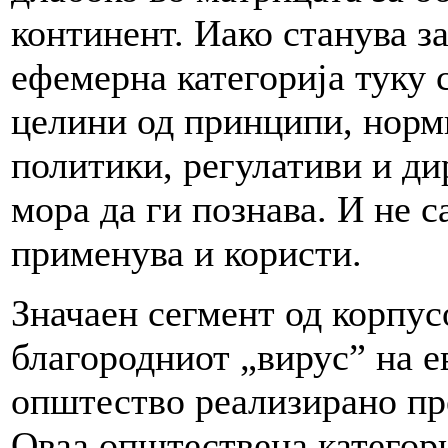
континент. Иако станува за
ефемерна категорија туку 
целини од принципи, норм
политики, регулативи и ди
мора да ги познава. И не с
применува и користи.
Значаен сегмент од корпус
благородниот „вирус” на е
општество реализирано пре
Оваа општествена категори