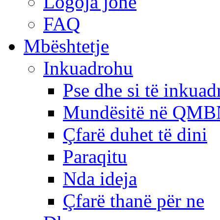
Logoja jonë
FAQ
Mbështetje
Inkuadrohu
Pse dhe si të inkua
Mundësitë në QMB
Çfarë duhet të dini
Paraqitu
Nda ideja
Çfarë thanë për ne