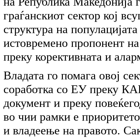
на Република Македонија г
граѓанскиот сектор кој вс
структура на популацијата 
истовремено пропонент на
преку корективната и алар
Владата го помага овој сек
соработка со ЕУ преку К
документ и преку повеќег
во чии рамки е приоритето
и владеење на правото. Са