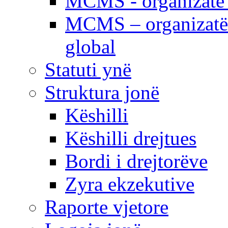
MCMS - organizatë e
MCMS – organizatë 
global
Statuti ynë
Struktura jonë
Këshilli
Këshilli drejtues
Bordi i drejtorëve
Zyra ekzekutive
Raporte vjetore