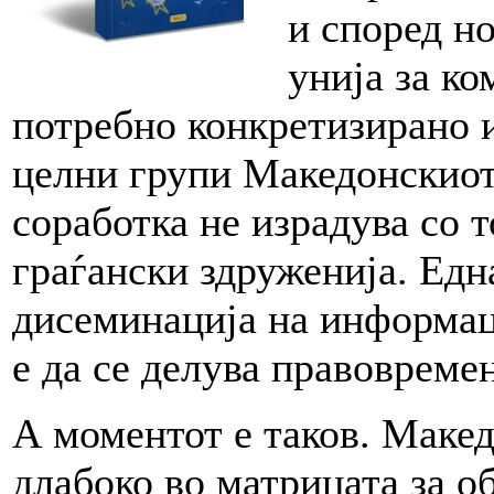
и според н
унија за ко
потребно конкретизирано
целни групи Македонскиот
соработка не израдува со 
граѓански здруженија. Едн
дисеминација на информац
е да се делува правовреме
А моментот е таков. Макед
длабоко во матрицата за 