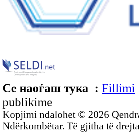
Се наоѓаш тука :
Fillimi
publikime
Kopjimi ndalohet © 2026 Qend
Ndërkombëtar. Të gjitha të drejta