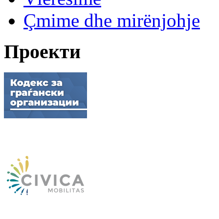
Çmime dhe mirënjohje
Проекти