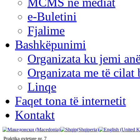
MCMS në mediat
e-Buletini
Fjalime
Bashkëpunimi
Organizata ku jemi anë
Organizata me të cila
Linqe
Faqet tona të internetit
Kontakt
Praktika qytetare nr. 7