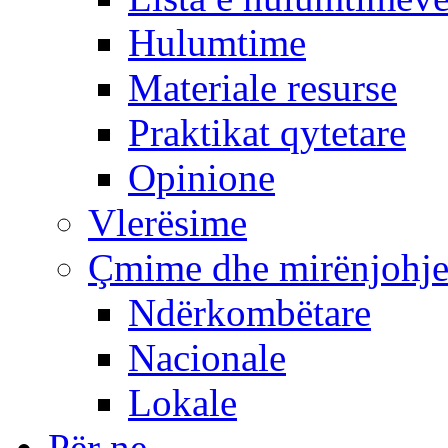
Hulumtime
Materiale resurse
Praktikat qytetare
Opinione
Vlerësime
Çmime dhe mirënjohj
Ndërkombëtare
Nacionale
Lokale
Për ne