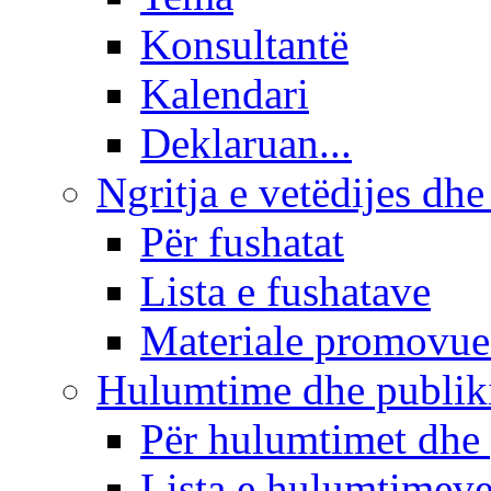
Konsultantë
Kalendari
Deklaruan...
Ngritja e vetëdijes dhe
Për fushatat
Lista e fushatave
Materiale promovue
Hulumtime dhe publi
Për hulumtimet dhe
Lista e hulumtimev