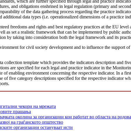
tandards, which are further specified through legal and practice indicat
edures, and obligations enshrined in legal regulation (primary and secon
mparability of the data gathering process regarding the practice indica
 additional data types (i.e. operationalized dimensions of a practice indi
ranteed freedoms and rights and best regulatory practices at the EU lev
 well as set a realistic framework that can be implemented by public auth
ion by taking into consideration both the legal framework and its practi
vironment for civil society development and to influence the support
ta collection template which provides the indicators description and fiv
ons are specified for each legal and practice indicator in the Monitorin
of enabling environment concerning the respective indicator. In a first 
e of five category descriptions specified for the respective indicator whi
ports.
игитални чекори на мрежата
одовите прашања
 околина за организации кои работат во областа на родовата
азвој на граѓанското општество
нските организации остануваат исти