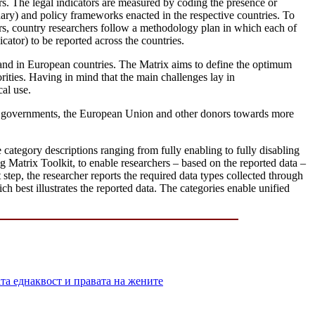
ors. The legal indicators are measured by coding the presence or
dary) and policy frameworks enacted in the respective countries. To
tors, country researchers follow a methodology plan in which each of
cator) to be reported across the countries.
el and in European countries. The Matrix aims to define the optimum
orities. Having in mind that the main challenges lay in
cal use.
 of governments, the European Union and other donors towards more
e category descriptions ranging from fully enabling to fully disabling
g Matrix Toolkit, to enable researchers – based on the reported data –
step, the researcher reports the required data types collected through
ch best illustrates the reported data. The categories enable unified
 еднаквост и правата на жените