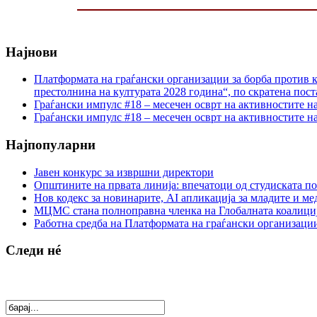
Најнови
Платформата на граѓански организации за борба против к
престолнина на културата 2028 година“, по скратена пост
Граѓански импулс #18 – месечен осврт на активностите н
Граѓански импулс #18 – месечен осврт на активностите н
Најпопуларни
Јавен конкурс за извршни директори
Општините на првата линија: впечатоци од студиската по
Нов кодекс за новинарите, AI апликација за младите и м
МЦМС стана полноправна членка на Глобалната коалици
Работна средба на Платформата на граѓански организации
Следи нé