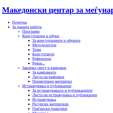
Македонски центар за меѓун
Почетна
За нашата работа
Програми
Консултации и обуки
За консултациите и обуките
Методологија
Теми
Консултанти
Референци
Рекоа...
Јакнење свест и кампањи
За кампањите
Листа на кампањи
Промотивен материјал
Истражувања и публикации
За истражувањата и публикациите
Листа на истражувања и публикации
Истражувања
Ресурсни материјали
Граѓански практики