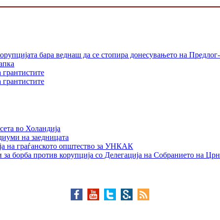
орупцијата бара веднаш да се стопира донесувањето на Предлог-
апка
а грантистите
а грантистите
сета во Холандија
едиуми на заедницата
ја на граѓанското општество за УНКАК
 за борба против корупција со Делегација на Собранието на Црн