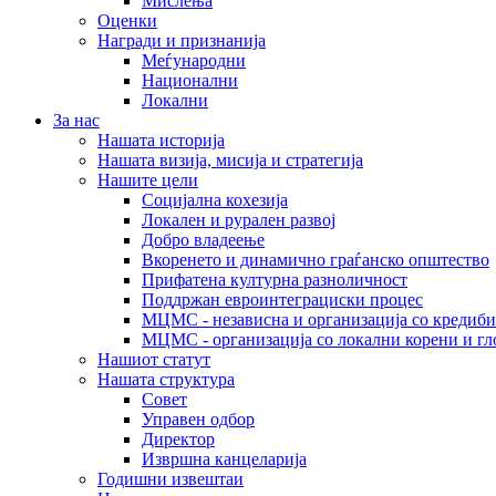
Мислења
Оценки
Награди и признанија
Меѓународни
Национални
Локални
За нас
Нашата историја
Нашата визија, мисија и стратегија
Нашите цели
Социјална кохезија
Локален и рурален развој
Добро владеење
Вкоренето и динамично граѓанско општество
Прифатена културна разноличност
Поддржан евроинтеграциски процес
МЦМС - независна и организација со кредиби
МЦМС - организација со локални корени и гл
Нашиот статут
Нашата структура
Совет
Управен одбор
Директор
Извршна канцеларија
Годишни извештаи