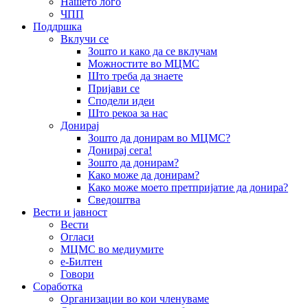
Нашето лого
ЧПП
Поддршка
Вклучи се
Зошто и како да се вклучам
Можностите во МЦМС
Што треба да знаете
Пријави се
Сподели идеи
Што рекоа за нас
Донирај
Зошто да донирам во МЦМС?
Донирај сега!
Зошто да донирам?
Како може да донирам?
Како може моето претпријатие да донира?
Сведоштва
Вести и јавност
Вести
Огласи
МЦМС во медиумите
е-Билтен
Говори
Соработка
Организации во кои членуваме