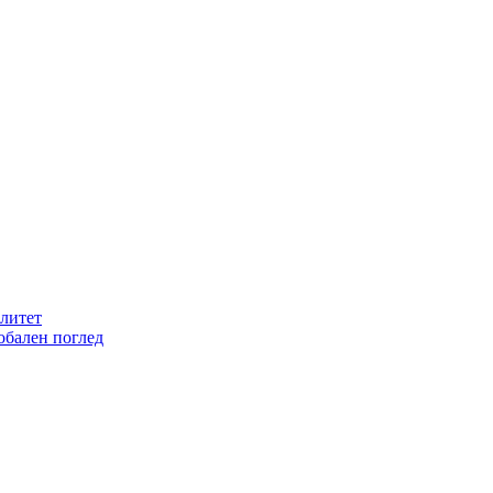
литет
обален поглед