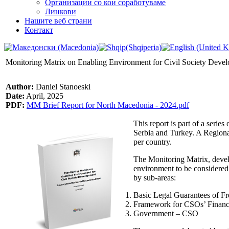
Организации со кои соработуваме
Линкови
Нашите веб страни
Контакт
Monitoring Matrix on Enabling Environment for Civil Society Deve
Author:
Daniel Stanoeski
Date:
April, 2025
PDF:
MM Brief Report for North Macedonia - 2024.pdf
This report is part of a seri
Serbia and Turkey. A Regional
per country.
The Monitoring Matrix, develo
environment to be considered
by sub-areas:
Basic Legal Guarantees of F
Framework for CSOs’ Financia
Government – CSO