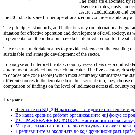
The areas are elaborated by s
absence of rules, costs, proc
assure standardization and co
the 80 indicators are further operationalized in concrete mandatory and
The principles, standards, and indicators rely on internationally gua
situation for effective operation and development of civil society, as
implementation, the indicators have been defined to monitor the situat
The research undertaken aims to provide evidence on the enabling en
sustainable and strategic development of the sector.
To analyse and interpret the data, country researchers use a unified da
environment provided under each indicator. The five category descripti
to choose one code (score) which most accurately summarizes the state 
different sources in the template box. In a second step, they choose on
comparison of findings on the level of indicators across all country re
Поврзани:
Членките на БЦСДН разговараа за идните стратешки и д
Во каква средина работат организациите чиј фокус се р
ИСТРАЖУВАЊЕ ВО ФОКУС: мониторинг на овозможувачката
Матрица за мониторинг на овозможувачката околина за р
Предизвиците за околината во која функционираат граѓа