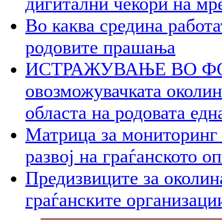
дигитални чекори на мр
Во каква средина работа
родовите прашања
ИСТРАЖУВАЊЕ ВО ФОК
овозможувачката околина
областа на родовата едн
Матрица за мониторинг 
развој на граѓанското о
Предизвиците за околин
граѓанските организаци