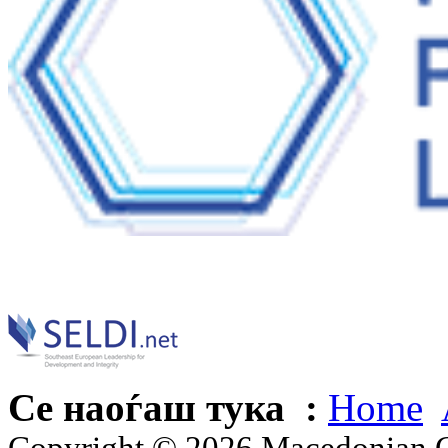
Се наоѓаш тука :
Home