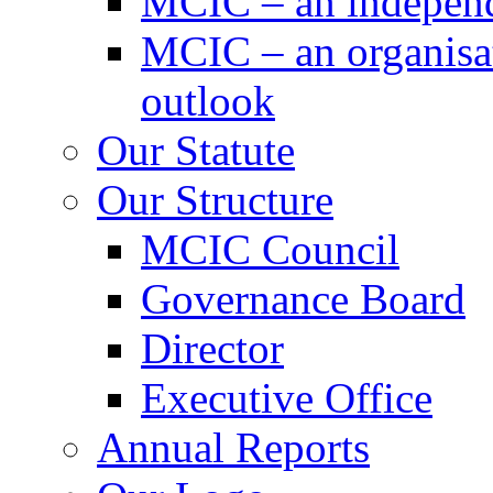
MCIC – an independe
MCIC – an organisat
outlook
Our Statute
Our Structure
MCIC Council
Governance Board
Director
Executive Office
Annual Reports