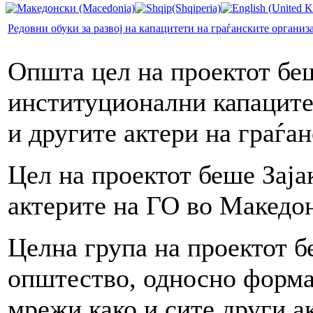
Редовни обуки за развој на капацитети на граѓанските организ
Општа цел на проектот бе
институционални капаците
и другите актери на граѓа
Цел на проектот беше Заја
актерите на ГО во Македон
Целна група на проектот б
општество, односно форма
мрежи како и сите други а