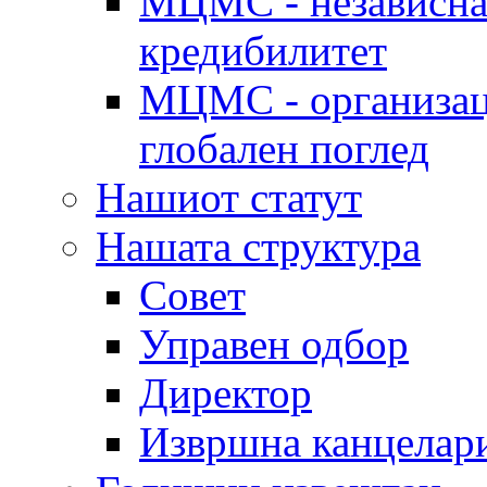
МЦМС - независна 
кредибилитет
МЦМС - организаци
глобален поглед
Нашиот статут
Нашата структура
Совет
Управен одбор
Директор
Извршна канцелар