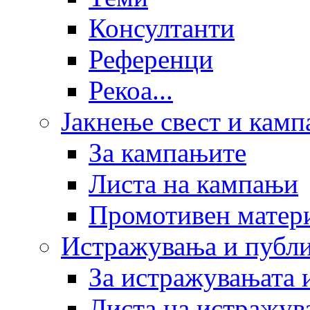
Консултанти
Референци
Рекоа...
Јакнење свест и кам
За кампањите
Листа на кампањи
Промотивен матер
Истражувања и публ
За истражувањата 
Листа на истражув