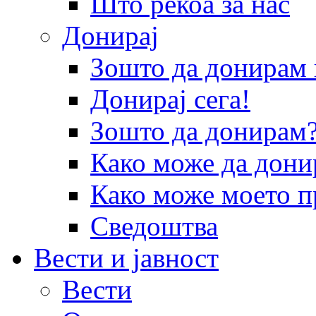
Што рекоа за нас
Донирај
Зошто да донира
Донирај сега!
Зошто да донирам
Како може да дони
Како може моето п
Сведоштва
Вести и јавност
Вести