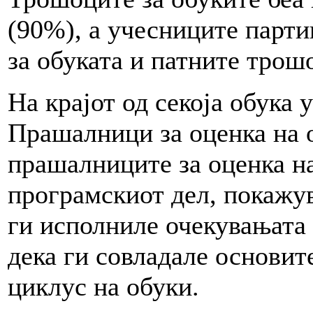
(90%), а учесниците парт
за обуката и патните трош
На крајот од секоја обука
Прашалници за оценка на о
прашалниците за оценка на
програмскиот дел, покажув
ги исполниле очекувањата 
дека ги совладале основит
циклус на обуки.