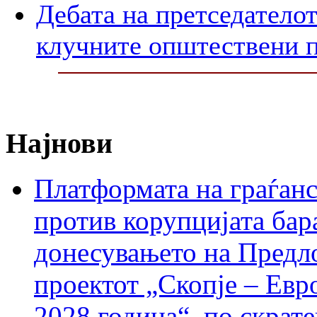
Дебата на претседателот
клучните општествени 
Најнови
Платформата на граѓанс
против корупцијата бар
донесувањето на Предло
проектот „Скопје – Евр
2028 година“, по скрат