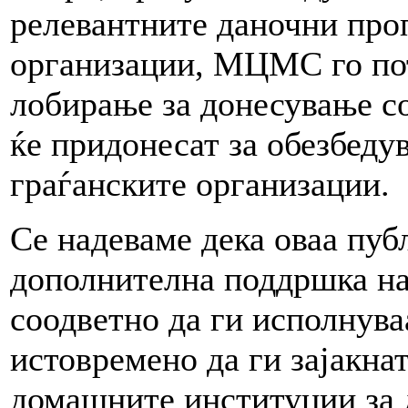
релевантните даночни проп
организации, МЦМС го по
лобирање за донесување с
ќе придонесат за обезбед
граѓанските организации.
Се надеваме дека оваа пуб
дополнителна поддршка на
соодветно да ги исполнува
истовремено да ги зајакна
домашните институции за 