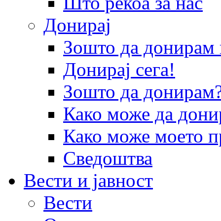
Што рекоа за нас
Донирај
Зошто да донира
Донирај сега!
Зошто да донирам
Како може да дони
Како може моето п
Сведоштва
Вести и јавност
Вести