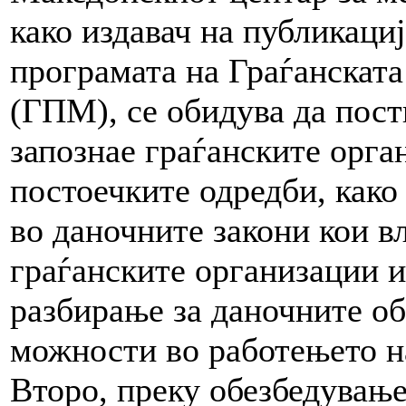
како издавач на публикациј
програмата на Граѓанскат
(ГПМ), се обидува да пост
запознае граѓанските орга
постоечките одредби, како
во даночните закони кои вл
граѓанските организации и
разбирање за даночните об
можности во работењето н
Второ, преку обезбедување