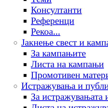
Консултанти
Референци
Рекоа...
Јакнење свест и кам
За кампањите
Листа на кампањи
Промотивен матер
Истражувања и публ
За истражувањата 
Листа на истражув