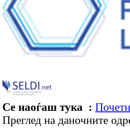
Се наоѓаш тука :
Почетн
Преглед на даночните одр