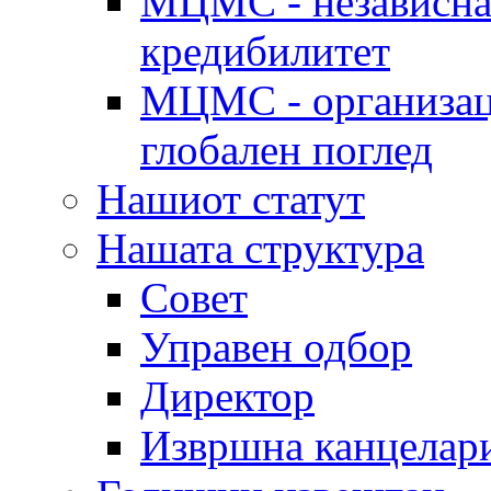
МЦМС - независна 
кредибилитет
МЦМС - организаци
глобален поглед
Нашиот статут
Нашата структура
Совет
Управен одбор
Директор
Извршна канцелар