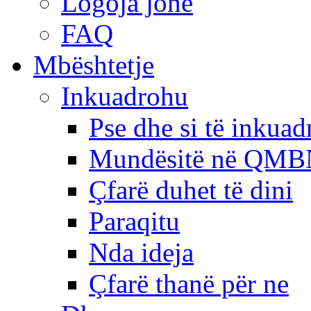
Logoja jonë
FAQ
Mbështetje
Inkuadrohu
Pse dhe si të inkua
Mundësitë në QMB
Çfarë duhet të dini
Paraqitu
Nda ideja
Çfarë thanë për ne