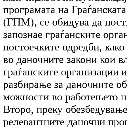
програмата на Граѓанскат
(ГПМ), се обидува да пост
запознае граѓанските орга
постоечките одредби, како
во даночните закони кои вл
граѓанските организации и
разбирање за даночните об
можности во работењето н
Второ, преку обезбедување
релевантните даночни проп