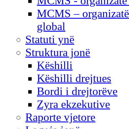
MCMS - organizatë e
MCMS – organizatë 
global
Statuti ynë
Struktura jonë
Këshilli
Këshilli drejtues
Bordi i drejtorëve
Zyra ekzekutive
Raporte vjetore