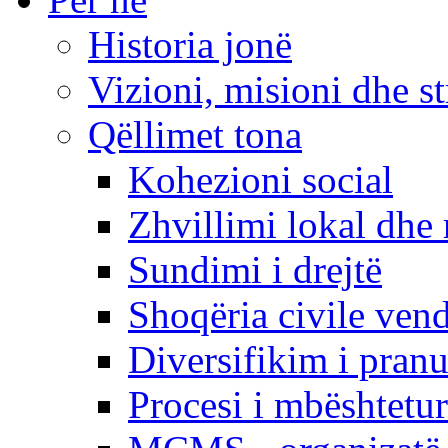
Historia jonë
Vizioni, misioni dhe st
Qëllimet tona
Kohezioni social
Zhvillimi lokal dhe 
Sundimi i drejtë
Shoqëria civile ven
Diversifikim i pranu
Procesi i mbështetur