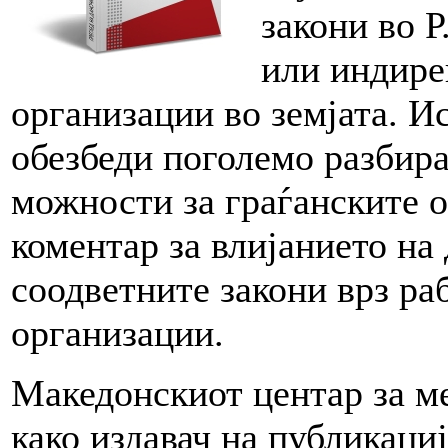
закони во 
или индире
организации во земјата. Ис
обезбеди поголемо разбира
можности за граѓанските о
коментар за влијанието на
соодветните закони врз ра
организации.
Македонскиот центар за 
како издавач на публикациј