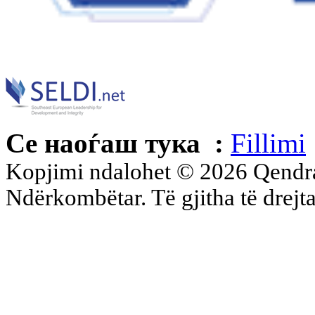
Се наоѓаш тука :
Fillimi
Kopjimi ndalohet © 2026 Qend
Ndërkombëtar. Të gjitha të drejta