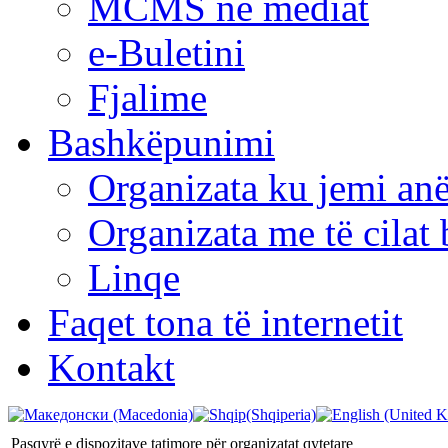
MCMS në mediat
e-Buletini
Fjalime
Bashkëpunimi
Organizata ku jemi anë
Organizata me të cila
Linqe
Faqet tona të internetit
Kontakt
Pasqyrë e dispozitave tatimore për organizatat qytetare