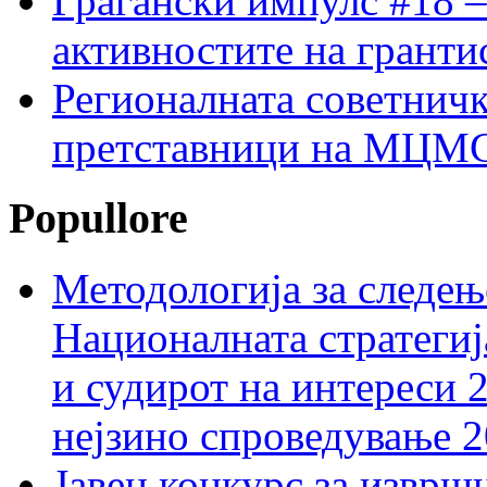
Граѓански импулс #18 –
активностите на гранти
Регионалната советничк
претставници на МЦМС 
Popullore
Методологија за следењ
Националната стратегиј
и судирот на интереси 
нејзино спроведување 
Јавен конкурс за изврш