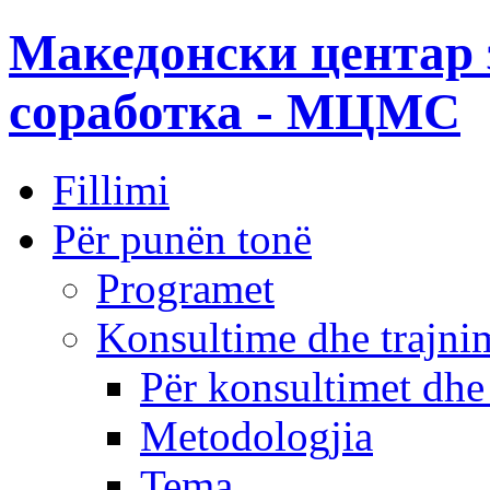
Македонски центар 
соработка - МЦМС
Fillimi
Për punën tonë
Programet
Konsultime dhe trajni
Për konsultimet dhe
Metodologjia
Tema