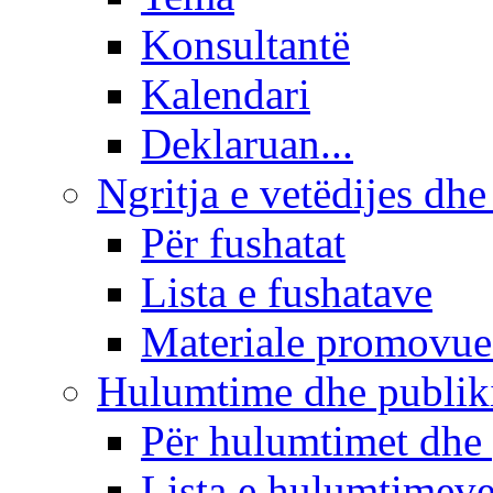
Konsultantë
Kalendari
Deklaruan...
Ngritja e vetëdijes dhe
Për fushatat
Lista e fushatave
Materiale promovue
Hulumtime dhe publi
Për hulumtimet dhe
Lista e hulumtimev