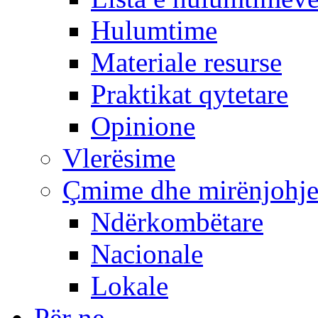
Hulumtime
Materiale resurse
Praktikat qytetare
Opinione
Vlerësime
Çmime dhe mirënjohj
Ndërkombëtare
Nacionale
Lokale
Për ne