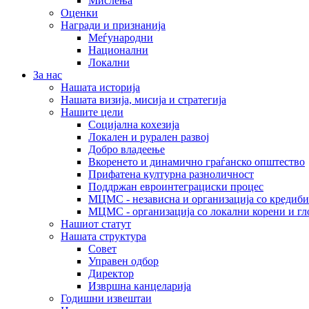
Мислења
Оценки
Награди и признанија
Меѓународни
Национални
Локални
За нас
Нашата историја
Нашата визија, мисија и стратегија
Нашите цели
Социјална кохезија
Локален и рурален развој
Добро владеење
Вкоренето и динамично граѓанско општество
Прифатена културна разноличност
Поддржан евроинтеграциски процес
МЦМС - независна и организација со кредиби
МЦМС - организација со локални корени и гл
Нашиот статут
Нашата структура
Совет
Управен одбор
Директор
Извршна канцеларија
Годишни извештаи