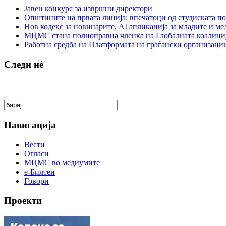
Јавен конкурс за извршни директори
Општините на првата линија: впечатоци од студиската по
Нов кодекс за новинарите, AI апликација за младите и м
МЦМС стана полноправна членка на Глобалната коалици
Работна средба на Платформата на граѓански организации
Следи нé
Навигација
Вести
Огласи
МЦМС во медиумите
е-Билтен
Говори
Проекти