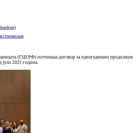
екстремизам
едницата (ГЦЕРФ) потпишаа договор за едногодишно продолжува
д јули 2021 година.