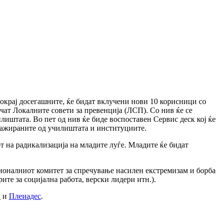
окрај досегашните, ќе бидат вклучени нови 10 корисници со
учат Локалните совети за превенција (ЛСП). Со нив ќе се
лиштата. Во пет од нив ќе биде воспоставен Сервис деск кој ќе
нгажираните од училиштата и институциите.
от на радикализација на младите луѓе. Младите ќе бидат
ионалниот комитет за спречување насилен екстремизам и борба
е за социјална работа, верски лидери итн.).
и
и
Плеиадес
.