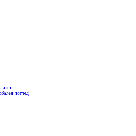
литет
обален поглед