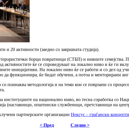
и и 20 активности (заедно со завршната студија).
е терористички борци повратници (СТБП) и нивните семејства. П
од активностите ќе се спроведуваат на локално ниво и ќе ги вкл
ните иницијативи. На локално ниво ќе се работи и со дел од учи
сно да функционира, ќе бидат обучени, а потоа и менторирани а
о со поинаква методологија и на теми кои се поврзани со процес
та.
а институциите на национално ниво, во тесна соработка со Нац
ја (наставници, општински службеници, претставници на центрит
вклучени партнерските организации
Нексус – граѓански концепт
< Пред
Следно >