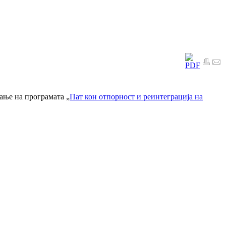
ње на програмата „
Пат кон отпорност и реинтеграција на