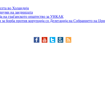
сета во Холандија
едиуми на заедницата
ја на граѓанското општество за УНКАК
 за борба против корупција со Делегација на Собранието на Црн