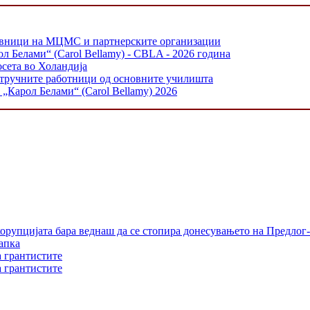
тавници на МЦМС и партнерските организации
л Белами“ (Carol Bellamy) - CBLA - 2026 година
осета во Холандија
стручните работници од основните училишта
„Карол Белами“ (Carol Bellamy) 2026
орупцијата бара веднаш да се стопира донесувањето на Предлог-
апка
а грантистите
а грантистите