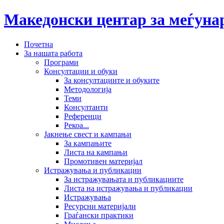
Македонски центар за меѓун
Почетна
За нашата работа
Програми
Консултации и обуки
За консултациите и обуките
Методологија
Теми
Консултанти
Референци
Рекоа...
Јакнење свест и кампањи
За кампањите
Листа на кампањи
Промотивен материјал
Истражувања и публикации
За истражувањата и публикациите
Листа на истражувања и публикации
Истражувања
Ресурсни материјали
Граѓански практики