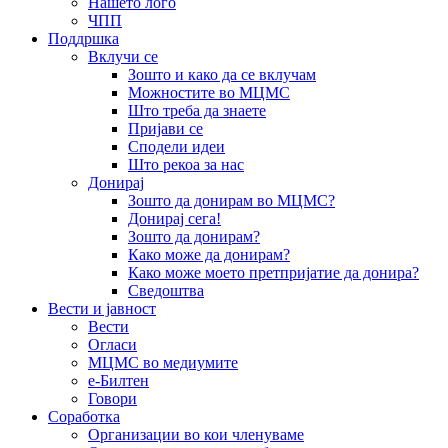
Нашето лого
ЧПП
Поддршка
Вклучи се
Зошто и како да се вклучам
Можностите во МЦМС
Што треба да знаете
Пријави се
Сподели идеи
Што рекоа за нас
Донирај
Зошто да донирам во МЦМС?
Донирај сега!
Зошто да донирам?
Како може да донирам?
Како може моето претпријатие да донира?
Сведоштва
Вести и јавност
Вести
Огласи
МЦМС во медиумите
е-Билтен
Говори
Соработка
Организации во кои членуваме