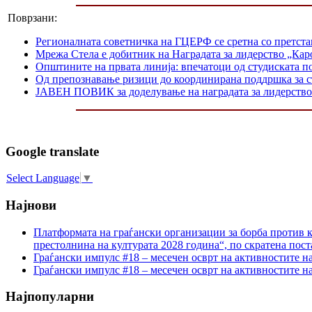
Поврзани:
Регионалната советничка на ГЦЕРФ се сретна со претс
Мрежа Стела е добитник на Наградата за лидерство „Каро
Општините на првата линија: впечатоци од студиската п
Од препознавање ризици до координирана поддршка за 
ЈАВЕН ПОВИК за доделување на наградата за лидерство 
Google translate
Select Language
▼
Најнови
Платформата на граѓански организации за борба против к
престолнина на културата 2028 година“, по скратена пост
Граѓански импулс #18 – месечен осврт на активностите н
Граѓански импулс #18 – месечен осврт на активностите н
Најпопуларни