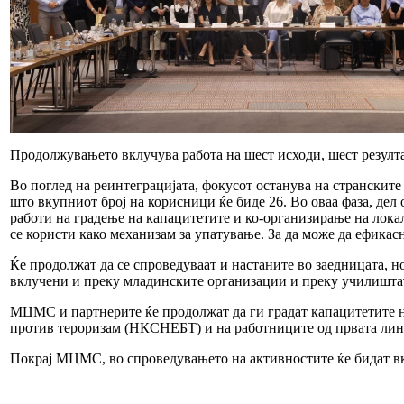
Продолжувањето вклучува работа на шест исходи, шест резултат
Во поглед на реинтеграцијата, фокусот останува на странскит
што вкупниот број на корисници ќе биде 26. Во оваа фаза, дел 
работи на градење на капацитетите и ко-организирање на локал
се користи како механизам за упатување. За да може да ефика
Ќе продолжат да се спроведуваат и настаните во заедницата, н
вклучени и преку младинските организации и преку училишта
МЦМС и партнерите ќе продолжат да ги градат капацитетите н
против тероризам (НКСНЕБТ) и на работниците од првата лини
Покрај МЦМС, во спроведувањето на активностите ќе бидат 