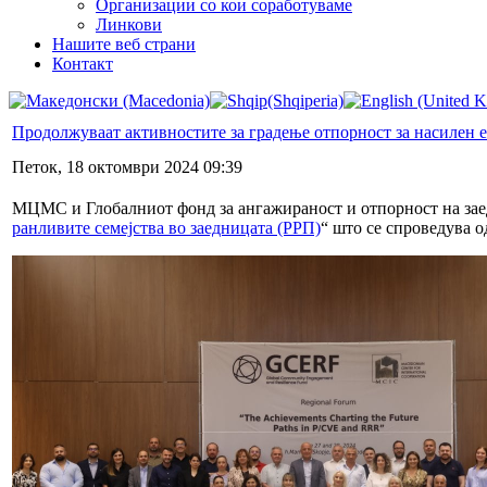
Организации со кои соработуваме
Линкови
Нашите веб страни
Контакт
Продолжуваат активностите за градење отпорност за насилен 
Петок, 18 октомври 2024 09:39
МЦМС и Глобалниот фонд за ангажираност и отпорност на за
ранливите семејства во заедницата (РРП)
“ што се спроведува о