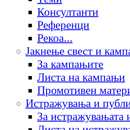
Консултанти
Референци
Рекоа...
Јакнење свест и кам
За кампањите
Листа на кампањи
Промотивен матер
Истражувања и публ
За истражувањата 
Листа на истражув