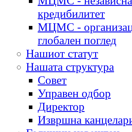
МЦМС - независна 
кредибилитет
МЦМС - организаци
глобален поглед
Нашиот статут
Нашата структура
Совет
Управен одбор
Директор
Извршна канцелар