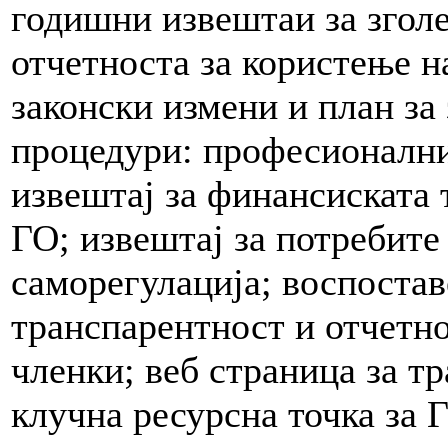
годишни извештаи за згол
отчетноста за користење н
законски измени и план за
процедури: професионални
извештај за финансиската 
ГО; извештај за потребите
саморегулација; воспоста
транспарентност и отчетно
членки; веб страница за т
клучна ресурсна точка за 