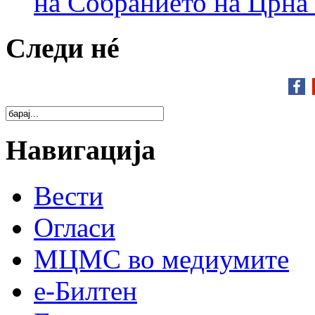
на Собранието на Црна
Следи нé
Навигација
Вести
Огласи
МЦМС во медиумите
е-Билтен