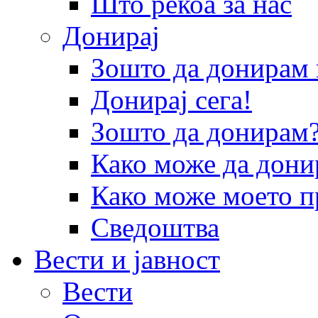
Што рекоа за нас
Донирај
Зошто да донира
Донирај сега!
Зошто да донирам
Како може да дони
Како може моето п
Сведоштва
Вести и јавност
Вести