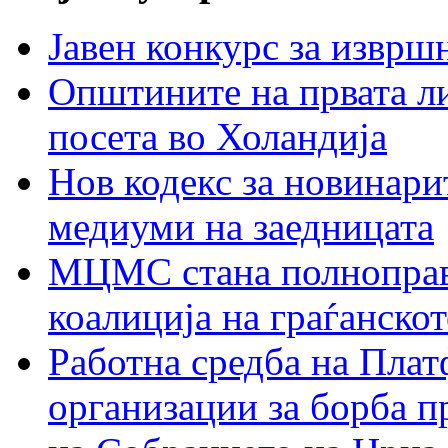
Јавен конкурс за изврш
Општините на првата ли
посета во Холандија
Нов кодекс за новинарит
медиуми на заедницата
МЦМС стана полноправн
коалиција на граѓанск
Работна средба на Плат
организации за борба п