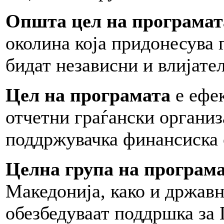
Општа цел на програмат
околина која придонесува 
бидат независни и влијате
Цел на програмата
е ефек
отчетни граѓански организ
поддржувачка финансиска
Целнa групa на програм
Македонија, како и држав
обезбедуваат поддршка за 