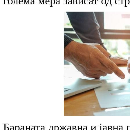
голема мера зависат од стр
Бараната државна и јавна