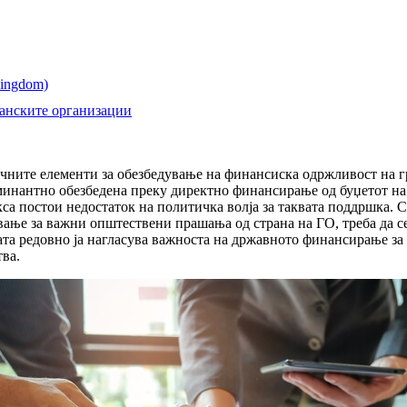
анските организации
чните елементи за обезбедување на финансиска одржливост на г
инантно обезбедена преку директно финансирање од буџетот на з
са постои недостаток на политичка волја за таквата поддршка. С
ање за важни општествени прашања од страна на ГО, треба да с
јата редовно ја нагласува важноста на државното финансирање за
тва.