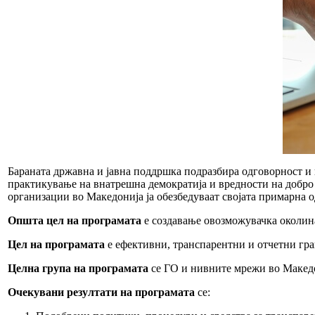
Бараната државна и јавна поддршка подразбира одговорност и н
практикување на внатрешна демократија и вредности на добро 
организации во Македонија ја обезбедуваат својата примарна о
Општа цел на програмата
е создавање овозможувачка околина
Цел на програмата
е ефективни, транспарентни и отчетни гр
Целнa групa на програмата
се ГО и нивните мрежи во Македо
Очекувани резултати на програмата
се: