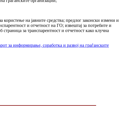
 на граѓанските организации;
а користење на јавните средства; предлог законски измени и
нспарентност и отчетност на ГО; извештај за потребите и
б страница за транспарентност и отчетност како клучна
рот за информирање, соработка и развој на граѓанските