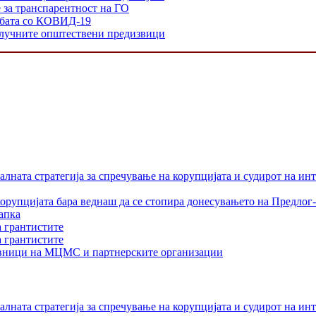
е за транспарентност на ГО
орбата со КОВИД-19
 клучните општествени предизвици
лната стратегија за спречување на корупцијата и судирот на ин
орупцијата бара веднаш да се стопира донесувањето на Предлог-
апка
а грантистите
а грантистите
тавници на МЦМС и партнерските организации
лната стратегија за спречување на корупцијата и судирот на ин