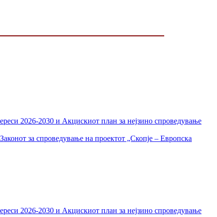
тереси 2026-2030 и Акцискиот план за нејзино спроведување
Законот за спроведување на проектот „Скопје – Европска
тереси 2026-2030 и Акцискиот план за нејзино спроведување