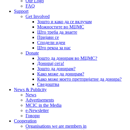
Our Logo
FAQ
Support
Get Involved
Зошто и како да се вклучам
Можностите во МЦМС
Што треба да знаете
Пријави се
Сподели идеи
Што рекоа за нас
Donate
Зошто да донирам во МЦМС?
Донирај сега!
Зошто да донирам?
Како може да донирам?
Како може моето претпријатие да донира?
Сведоштва
News & Publicity
News
Advertisements
MCIC in the Media
e-Newsletter
Говори
Cooperation
Organisations we are members in