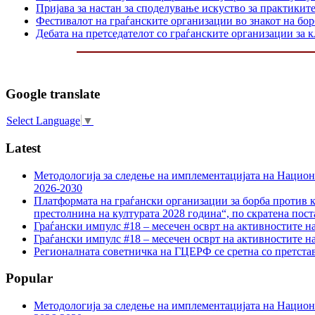
Пријава за настан за споделување искуство за практикит
Фестивалот на граѓанските организации во знакот на б
Дебата на претседателот со граѓанските организации за
Google translate
Select Language
▼
Latest
Методологија за следење на имплементацијата на Национа
2026-2030
Платформата на граѓански организации за борба против к
престолнина на културата 2028 година“, по скратена пост
Граѓански импулс #18 – месечен осврт на активностите н
Граѓански импулс #18 – месечен осврт на активностите н
Регионалната советничка на ГЦЕРФ се сретна со претс
Popular
Методологија за следење на имплементацијата на Национа