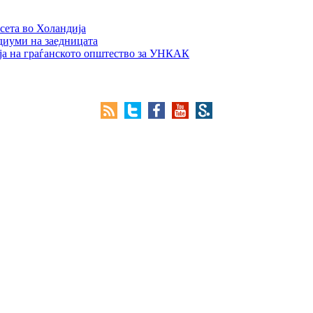
сета во Холандија
едиуми на заедницата
ја на граѓанското општество за УНКАК