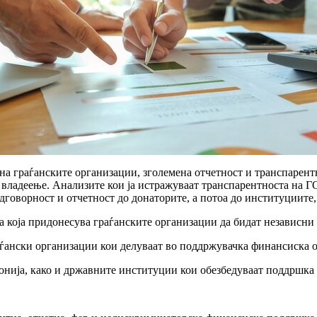
а граѓанските организации, зголемена отчетност и транспарентно
владеење. Анализите кои ја истражуваат транспарентноста на Г
дговорност и отчетност до донаторите, а потоа до институциите
 која придонесува граѓанските организации да бидат независни
аѓански организации кои делуваат во поддржувачка финансиска 
нија, како и државните институции кои обезбедуваат поддршка 