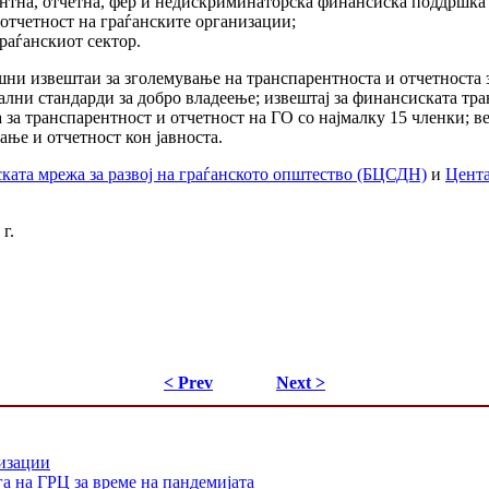
ентна, отчетна, фер и недискриминаторска финансиска поддршка
 отчетност на граѓанските организации;
раѓанскиот сектор.
шни извештаи за зголемување на транспарентноста и отчетноста з
лни стандарди за добро владеење; извештај за финансиската тра
за транспарентност и отчетност на ГО со најмалку 15 членки; ве
ање и отчетност кон јавноста.
ката мрежа за развој на граѓанското општество (БЦСДН)
и
Цента
г.
< Prev
Next >
низации
а на ГРЦ за време на пандемијата