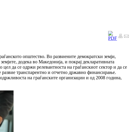
раѓанското општество. Во развиените демократски земји,
емјите, додека во Македонија, и покрај декларативната
о цел да се одржи релевантноста на граѓанскиот сектор и да се
е развие транспарентно и отчетно државно финансирање.
 одржливоста на граѓанските организации и од 2008 година,