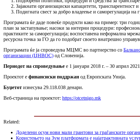
Подобрени политики, процедури и средства за транспар
Зајакнати организациски капацитети, транспарентност и
Подигната свест за добро владеење и саморегулација на г
Програмата ќе даде повеќе продукти како на пример: три годи
план за застапување; насоки за интерни процедури: професиона
практиките за саморегулација; воспоставена неформална мрежа 
ресурсна точка за ГО да го подобрат своето внатрешно управув
Програмата ќе ја спроведува МЦМС во партнерство со
Балканс
организации (ЦНВОС)
од Словенија.
Периодот на спроведување
е 1 јануари 2018 г. – 30 април 2021 
Проектот е
финансиски поддржан
од Европската Унија.
Буџетот
изнесува 29.118.038 денари.
Веб-страница на проектот:
https://otcetnigo.mk
Related:
Доделени осум нови мали грантови за граѓанските орга
Користењето на Зум платформата е најатрактивната услуг