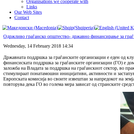
Organisations we cooperate with
Links
Our Web Sites
Contact
Одржливо граѓанско општество- државно финансирање за граѓ
Wednesday, 14 February 2018 14:34
Државната поддршка за граѓанските организации е еден од клу
финансиската поддршка за граѓанските организации (ГО) е дом
заложба на Владата за поддршка на граѓанскиот сектор, во прак
стимулираат понатамошни иницијативи, активности и застапув
Европската комисија во своите извештаи за напредокот на зем
повторува дека ГО во голема мера зависат од странските средс