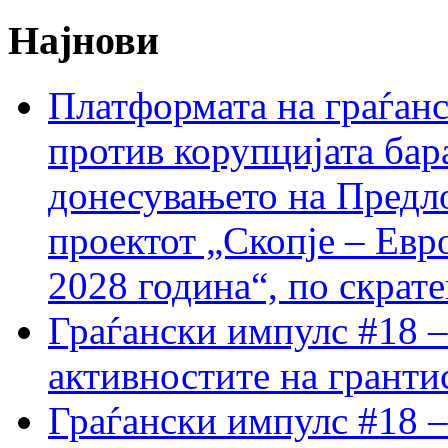
Најнови
Платформата на граѓанс
против корупцијата бар
донесувањето на Предло
проектот „Скопје – Евр
2028 година“, по скрат
Граѓански импулс #18 –
активностите на гранти
Граѓански импулс #18 –