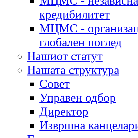
МЦМС - независна 
кредибилитет
МЦМС - организаци
глобален поглед
Нашиот статут
Нашата структура
Совет
Управен одбор
Директор
Извршна канцелар