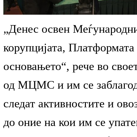
„Денес освен Меѓународни
корупцијата, Платформата 
основањето“, рече во свое
од МЦМС и им се заблагод
следат активностите и ово
до оние на кои им се упате