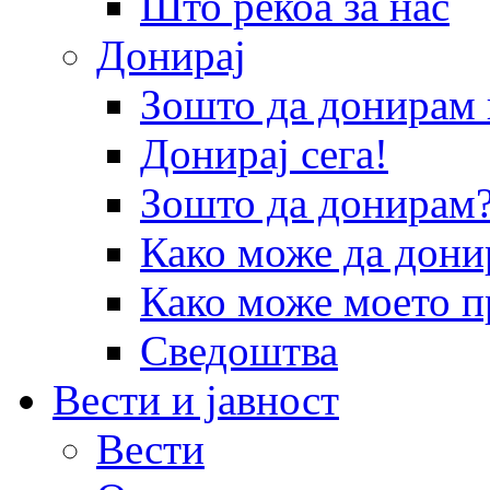
Што рекоа за нас
Донирај
Зошто да донира
Донирај сега!
Зошто да донирам
Како може да дони
Како може моето п
Сведоштва
Вести и јавност
Вести