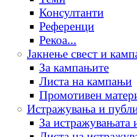
Консултанти
Референци
Рекоа...
Јакнење свест и кам
За кампањите
Листа на кампањи
Промотивен матер
Истражувања и публ
За истражувањата 
Листа на истражув