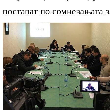
постапат по сомневањата 