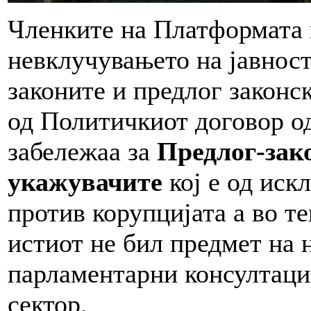
Членките на Платформата 
невклучувањето на јавност
законите и предлог законс
од Политичкиот договор од
забележаа за
Предлог-зак
укажувачите
кој е од иск
против корупцијата а во т
истиот не бил предмет на
парламентарни консултации
сектор.