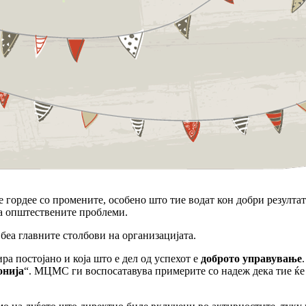
гордее со промените, особено што тие водат кон добри резулта
а општествените проблеми.
беа главните столбови на организацијата.
а постојано и која што е дел од успехот е
доброто управување
онија
“. МЦМС ги воспосатавува примерите со надеж дека тие ќе