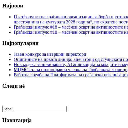
Најнови
Платформата на граѓански организации за борба против к
престолнина на културата 2028 година“, по скратена пост
Граѓански импулс #18 – месечен осврт на активностите н
Граѓански импулс #18 – месечен осврт на активностите н
Најпопуларни
Јавен конкурс за извршни директори
Општините на првата линија: впечатоци од студиската по
Нов кодекс за новинарите, AI апликација за младите и м
МЦМС стана полноправна членка на Глобалната коалици
Работна средба на Платформата на граѓански организации
Следи нé
Навигација