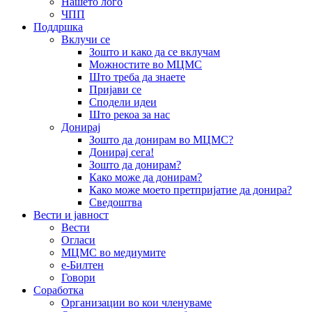
Нашето лого
ЧПП
Поддршка
Вклучи се
Зошто и како да се вклучам
Можностите во МЦМС
Што треба да знаете
Пријави се
Сподели идеи
Што рекоа за нас
Донирај
Зошто да донирам во МЦМС?
Донирај сега!
Зошто да донирам?
Како може да донирам?
Како може моето претпријатие да донира?
Сведоштва
Вести и јавност
Вести
Огласи
МЦМС во медиумите
е-Билтен
Говори
Соработка
Организации во кои членуваме