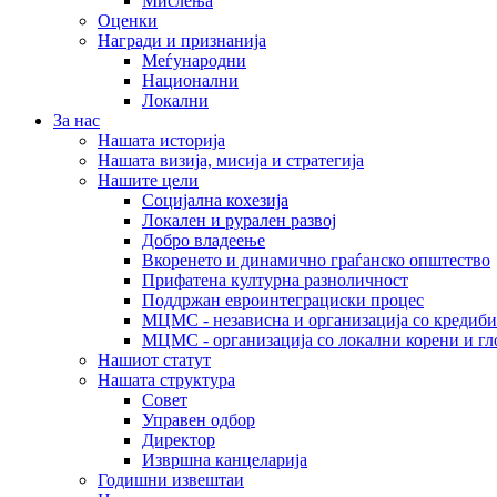
Мислења
Оценки
Награди и признанија
Меѓународни
Национални
Локални
За нас
Нашата историја
Нашата визија, мисија и стратегија
Нашите цели
Социјална кохезија
Локален и рурален развој
Добро владеење
Вкоренето и динамично граѓанско општество
Прифатена културна разноличност
Поддржан евроинтеграциски процес
МЦМС - независна и организација со кредиби
МЦМС - организација со локални корени и гл
Нашиот статут
Нашата структура
Совет
Управен одбор
Директор
Извршна канцеларија
Годишни извештаи