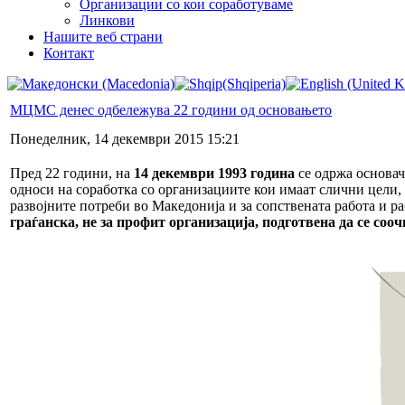
Организации со кои соработуваме
Линкови
Нашите веб страни
Контакт
МЦМС денес одбележува 22 години од основањето
Понеделник, 14 декември 2015 15:21
Пред 22 години, на
14 декември 1993 година
се одржа основач
односи на соработка со организациите кои имаат слични цели, в
развојните потреби во Македонија и за сопствената работа и ра
граѓанска, не за профит организација, подготвена да се со