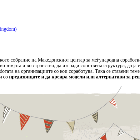
кото собрание на Македонскиот центар за меѓународна соработка.
о земјата и во странство; да изгради сопствена структура; да ја
ботата на организациите со кои соработува. Така се ставени теме
очи со предизвиците и да креира модели или алтернативи за р