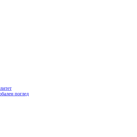
литет
обален поглед