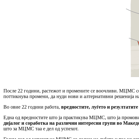
После 22 години, растежот и промените се воочливи. МЦМС се 
поттикнува промени, да нуди нови и алтернативни решенија н
Во овие 22 години работа,
вредностите, луѓето и резултатите
Една од вредностите што ја практикува МЦМС, што ја промовир
дијалог и соработка на различни интересни групи во Макед
што за МЦМС таа е дел од успехот.