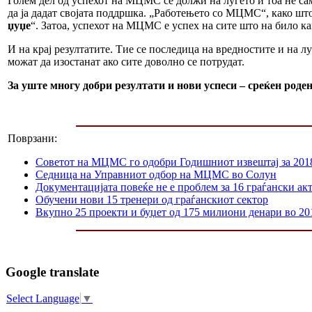
Голем дел од успехот на МЦМС се должи на луѓето и тоа не сам
да ја дадат својата поддршка. „Работењето со МЦМС“, како шт
џуџе
“. Затоа, успехот на МЦМС е успех на сите што на било ка
И на крај резултатите. Тие се последица на вредностите и на л
можат да изостанат ако сите доволно се потрудат.
За уште многу добри резултати и нови успеси – среќен роден
Поврзани:
Советот на МЦМС го одобри Годишниот извештај за 201
Седница на Управниот одбор на МЦМС во Солун
Документацијата повеќе не е проблем за 16 граѓански ак
Обучени нови 15 тренери од граѓанскиот сектор
Вкупно 25 проекти и буџет од 175 милиони денари во 20
Google translate
Select Language
▼