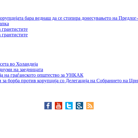
орупцијата бара веднаш да се стопира донесувањето на Предлог-
апка
а грантистите
а грантистите
сета во Холандија
едиуми на заедницата
ја на граѓанското општество за УНКАК
 за борба против корупција со Делегација на Собранието на Црн