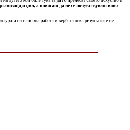
на луѓето кои биле тука за да го пренесат своето искуство и
организација џин, а никогаш да не се почувствуваш како
ултурата на напорна работа и вербата дека резултатите не