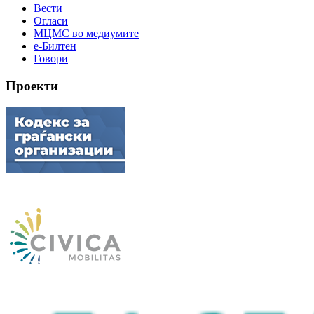
Вести
Огласи
МЦМС во медиумите
е-Билтен
Говори
Проекти