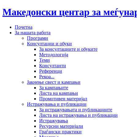
Македонски центар за меѓун
Почетна
За нашата работа
Програми
Консултации и обуки
За консултациите и обуките
Методологија
Теми
Консултанти
Референци
Рекоа...
Јакнење свест и кампањи
За кампањите
Листа на кампањи
Промотивен материјал
Истражувања и публикации
За истражувањата и публикациите
Листа на истражувања и публикации
Истражувања
Ресурсни материјали
Граѓански практики