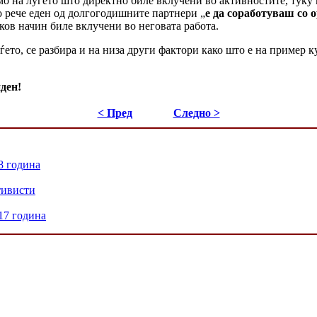
о на луѓето што директно биле вклучени во активностите, туку и 
о рече еден од долгогодишните партнери „
е да соработуваш со 
ков начин биле вклучени во неговата работа.
уѓето, се разбира и на низа други фактори како што е на пример к
ден!
< Пред
Следно >
8 година
тивисти
17 година