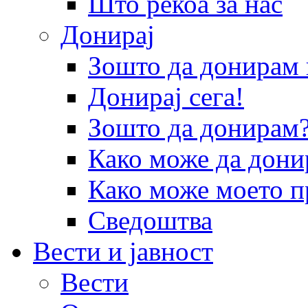
Што рекоа за нас
Донирај
Зошто да донира
Донирај сега!
Зошто да донирам
Како може да дони
Како може моето п
Сведоштва
Вести и јавност
Вести