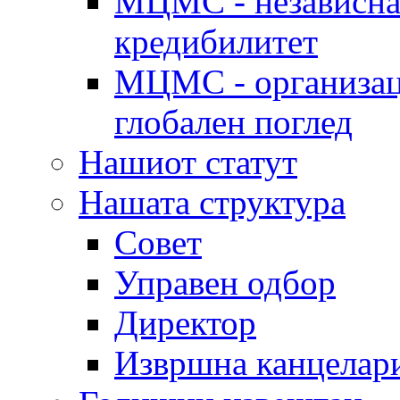
МЦМС - независна 
кредибилитет
МЦМС - организаци
глобален поглед
Нашиот статут
Нашата структура
Совет
Управен одбор
Директор
Извршна канцелар