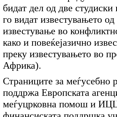
бидат дел од две студиски
го видат известувањето од
известување во конфликтн
како и повеќејазично изве
преку известувањето во п
Африка).
Страниците за меѓусебно 
поддржа Европската агенци
меѓуцрковна помош и ИЦЦ
финансиската поддршка у