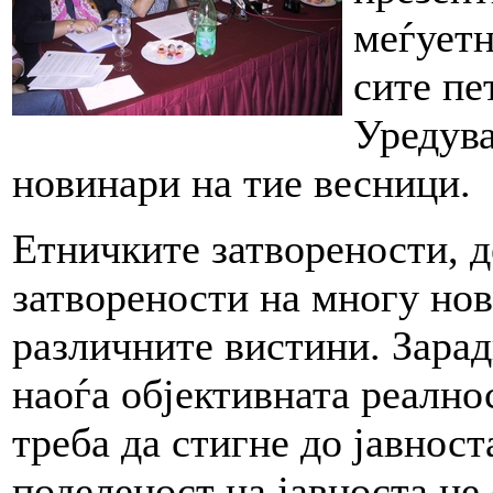
меѓуетн
сите пе
Уредува
новинари на тие весници.
Етничките затворености, д
затворености на многу но
различните вистини. Заради
наоѓа објективната реалнос
треба да стигне до јавност
поделеност на јавноста не