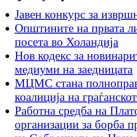
Јавен конкурс за изврш
Општините на првата ли
посета во Холандија
Нов кодекс за новинарит
медиуми на заедницата
МЦМС стана полноправн
коалиција на граѓанск
Работна средба на Плат
организации за борба п