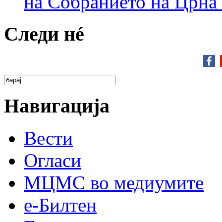
на Собранието на Црна
Следи нé
Навигација
Вести
Огласи
МЦМС во медиумите
е-Билтен