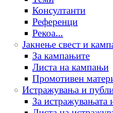
Консултанти
Референци
Рекоа...
Јакнење свест и кам
За кампањите
Листа на кампањи
Промотивен матер
Истражувања и публ
За истражувањата 
Листа на истражув