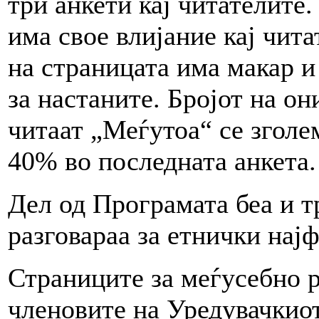
три анкети кај читателите
има свое влијание кај чит
на страницата има макар и
за настаните. Бројот на он
читаат „Меѓутоа“ се зголе
40% во последната анкета.
Дел од Програмата беа и т
разговараа за етнички нај
Страниците за меѓусебно 
членовите на Уредувачкиот