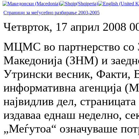
Страници за меѓусебно разбирање 2003-2005
Четврток, 17 април 2008 0
МЦМС во партнерство со 
Македонија (ЗНМ) и заедн
Утрински весник, Факти, 
информативна агенција (М
највидлив дел, страницата
издаваа еднаш неделно, се
„Меѓутоа“ означуваше потр