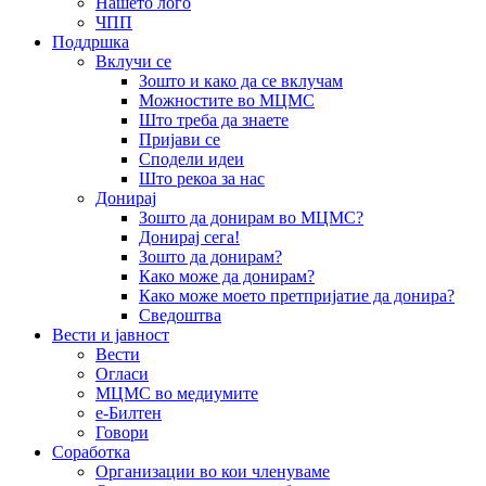
Нашето лого
ЧПП
Поддршка
Вклучи се
Зошто и како да се вклучам
Можностите во МЦМС
Што треба да знаете
Пријави се
Сподели идеи
Што рекоа за нас
Донирај
Зошто да донирам во МЦМС?
Донирај сега!
Зошто да донирам?
Како може да донирам?
Како може моето претпријатие да донира?
Сведоштва
Вести и јавност
Вести
Огласи
МЦМС во медиумите
е-Билтен
Говори
Соработка
Организации во кои членуваме