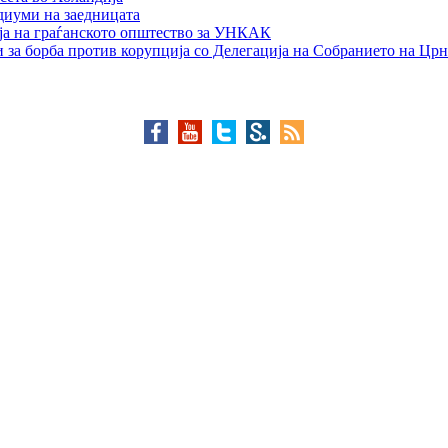
едиуми на заедницата
ја на граѓанското општество за УНКАК
 за борба против корупција со Делегација на Собранието на Црн