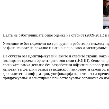
Целта на работилницата беше оценка на стариот (2009-2011) и
Учесниците беа поделени во три групи и работеа на неколку 
се финансираат на локално и национално ниво и застапување н
На обуката беа идентификувани јаките и слабите страни, како 
планирање проекти ориентирано кон цели (ЦОПП), беше направ
логичката рамка детално беа разработени објективно проверл
направија и детални рамки за акциско планирање и секоја од 
до квалитетни информации, унификација на начинот на пренес
придружување и асистирање при остварување соработка со ло