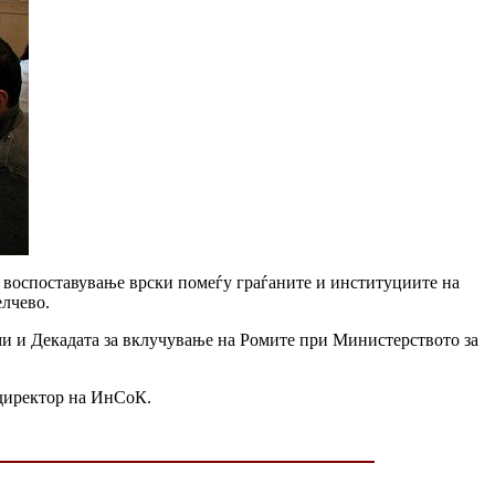
 воспоставување врски помеѓу граѓаните и институциите на
елчево.
ми и Декадата за вклучување на Ромите при Министерството за
иректор на ИнСоК.