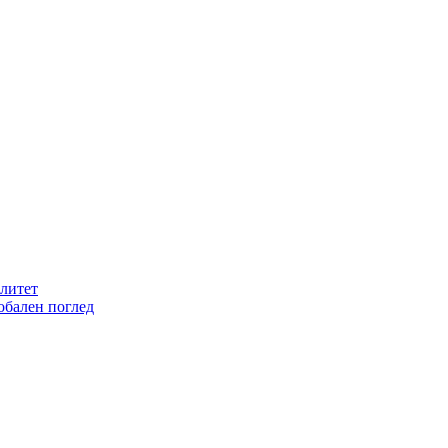
литет
обален поглед