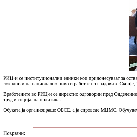
РИЦ-и се институционални единки кои придонесуваат за оств
локално и на национално ниво и работат во градовите Скопје,
Вработените во РИЦ-и се директно одговорни пред Одделениет
труд и социјална политика.
Обуката ја организираше ОБСЕ, а ја спроведе МЦМС. Обучува
Поврзани: