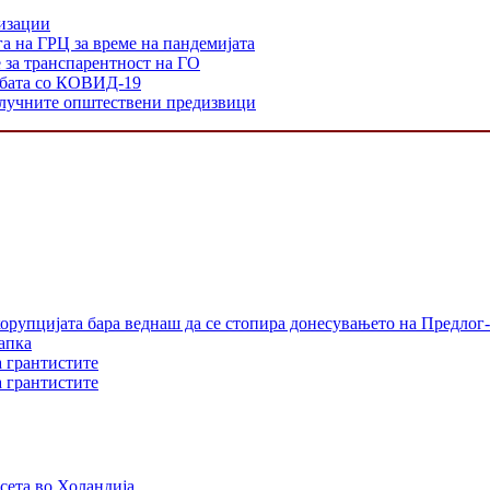
низации
а на ГРЦ за време на пандемијата
е за транспарентност на ГО
орбата со КОВИД-19
 клучните општествени предизвици
орупцијата бара веднаш да се стопира донесувањето на Предлог-
апка
а грантистите
а грантистите
сета во Холандија