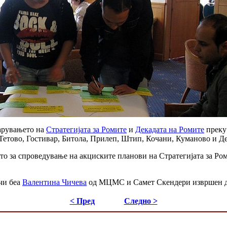
арувањето на
Стратегијата за Ромите
и
Декадата на Ромите
преку
 Тетово, Гостивар, Битола, Прилеп, Штип, Кочани, Куманово и Д
о за спроведување на акциските планови на Стратегијата за Ро
чи беа
Валентина Чичева
од МЦМС и Самет Скендери извршен д
< Пред
Следно >