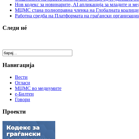
Нов кодекс за новинарите, AI апликација за младите и м
МЦМС стана полноправна членка на Глобалната коалици
Работна средба на Платформата на граѓански организации
Следи нé
Навигација
Вести
Огласи
МЦМС во медиумите
е-Билтен
Говори
Проекти