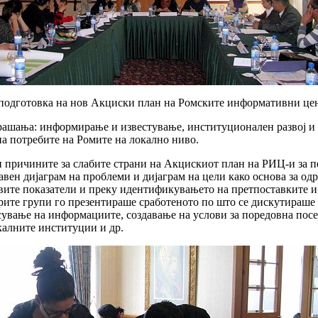
 подготовка на нов Акциски план на Ромските информативни цен
прашања: информирање и известување, институционален развој и 
а потребите на Ромите на локално ниво.
и причините за слабите страни на Акцискиот план на РИЦ-и за п
ен дијаграм на проблеми и дијаграм на цели како основа за одр
ивите показатели и преку идентификувањето на претпоставките и
трите групи го презентираше сработеното по што се дискутираш
ување на информациите, создавање на услови за поредовна посе
калните институции и др.