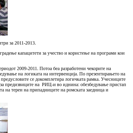
три за 2011-2013.
градење капацитети за учество и користење на програми кои
ериодот 2009-2011. Потоа беа разработени чекорите на
едување на логиката на интервенција. По презентирањето на
 предусловите се докомплетира логичката рамка. Учесниците
е за предизвиците на РИЦ-и во иднина: обезбедување пристап
та на терен на припадниците на ромската заедница и