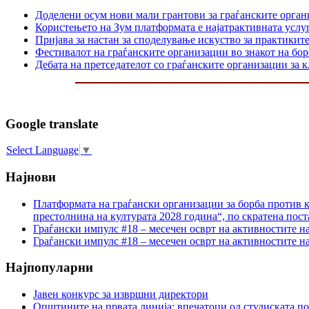
Доделени осум нови мали грантови за граѓанските орга
Користењето на Зум платформата е најатрактивната услуг
Пријава за настан за споделување искуство за практикит
Фестивалот на граѓанските организации во знакот на б
Дебата на претседателот со граѓанските организации за
Google translate
Select Language
▼
Најнови
Платформата на граѓански организации за борба против к
престолнина на културата 2028 година“, по скратена пост
Граѓански импулс #18 – месечен осврт на активностите н
Граѓански импулс #18 – месечен осврт на активностите н
Најпопуларни
Јавен конкурс за извршни директори
Општините на првата линија: впечатоци од студиската по