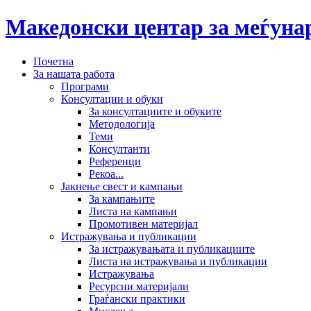
Македонски центар за меѓун
Почетна
За нашата работа
Програми
Консултации и обуки
За консултациите и обуките
Методологија
Теми
Консултанти
Референци
Рекоа...
Јакнење свест и кампањи
За кампањите
Листа на кампањи
Промотивен материјал
Истражувања и публикации
За истражувањата и публикациите
Листа на истражувања и публикации
Истражувања
Ресурсни материјали
Граѓански практики