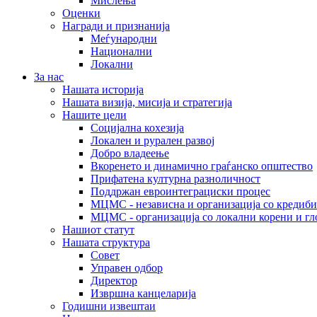
Мислења
Оценки
Награди и признанија
Меѓународни
Национални
Локални
За нас
Нашата историја
Нашата визија, мисија и стратегија
Нашите цели
Социјална кохезија
Локален и рурален развој
Добро владеење
Вкоренето и динамично граѓанско општество
Прифатена културна разноличност
Поддржан евроинтеграциски процес
МЦМС - независна и организација со кредиби
МЦМС - организација со локални корени и гл
Нашиот статут
Нашата структура
Совет
Управен одбор
Директор
Извршна канцеларија
Годишни извештаи