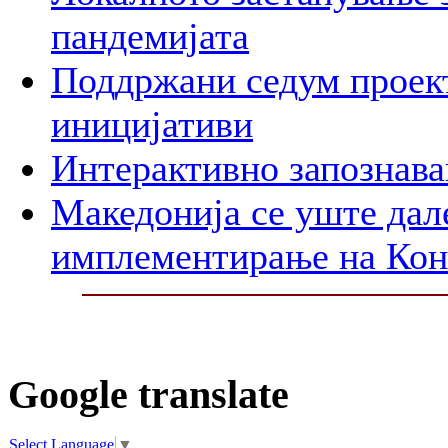
пандемијата
Поддржани седум проект
иницијативи
Интерактивно запознава
Македонија се уште дал
имплементирање на Ко
Google translate
Select Language
▼