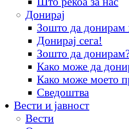
Што рекоа за нас
Донирај
Зошто да донира
Донирај сега!
Зошто да донирам
Како може да дони
Како може моето п
Сведоштва
Вести и јавност
Вести