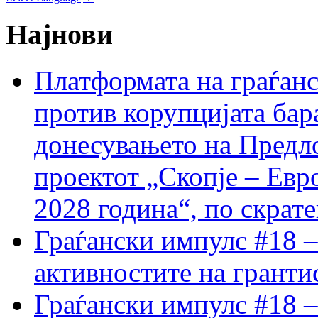
Најнови
Платформата на граѓанс
против корупцијата бар
донесувањето на Предло
проектот „Скопје – Евр
2028 година“, по скрат
Граѓански импулс #18 –
активностите на гранти
Граѓански импулс #18 –