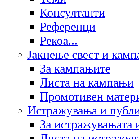
Консултанти
Референци
Рекоа...
Јакнење свест и кам
За кампањите
Листа на кампањи
Промотивен матер
Истражувања и публ
За истражувањата 
Листа на истражув