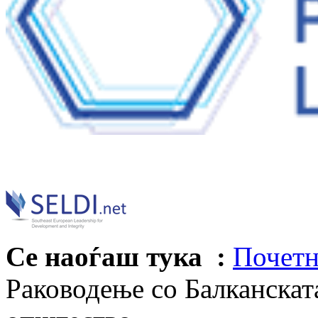
Се наоѓаш тука :
Почетн
Раководење со Балканската