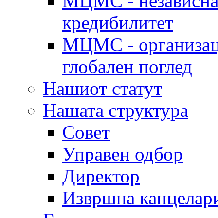
МЦМС - независна 
кредибилитет
МЦМС - организаци
глобален поглед
Нашиот статут
Нашата структура
Совет
Управен одбор
Директор
Извршна канцелар