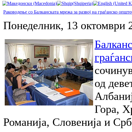
Раководење со Балканската мрежа за развој на граѓанско опште
Понеделник, 13 октомври 
Балканс
граѓанс
сочинув
од деве
Албаниј
Гора, Х
Романија, Словенија и Срб