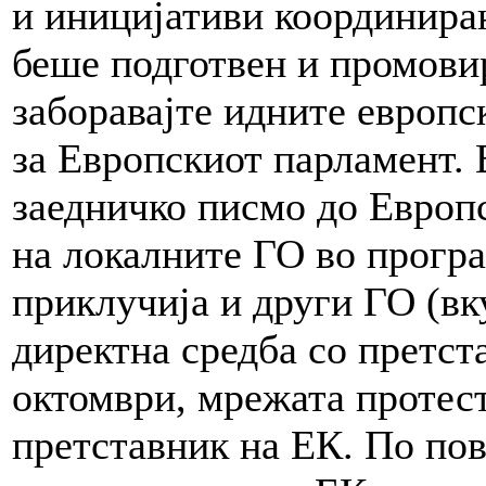
и иницијативи координира
беше подготвен и промови
заборавајте идните европс
за Европскиот парламент. 
заедничко писмо до Европс
на локалните ГО во прогр
приклучија и други ГО (вк
директна средба со претст
октомври, мрежата протес
претставник на ЕК. По по