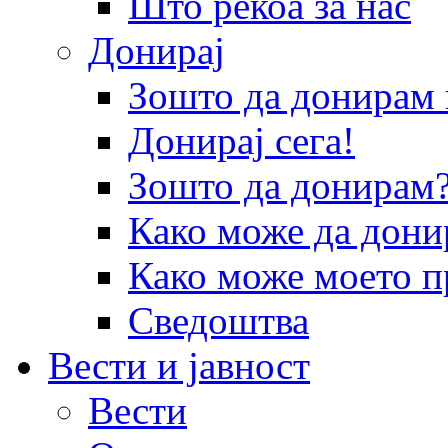
Што рекоа за нас
Донирај
Зошто да донира
Донирај сега!
Зошто да донирам
Како може да дони
Како може моето п
Сведоштва
Вести и јавност
Вести