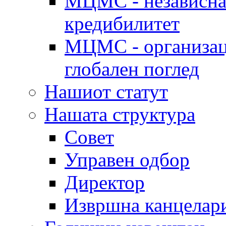
МЦМС - независна 
кредибилитет
МЦМС - организаци
глобален поглед
Нашиот статут
Нашата структура
Совет
Управен одбор
Директор
Извршна канцелар