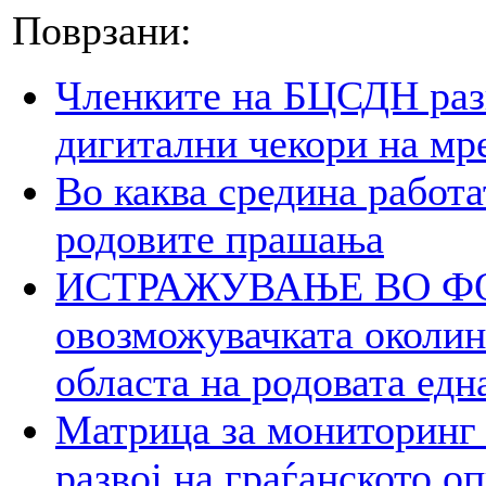
Поврзани:
Членките на БЦСДН разг
дигитални чекори на мр
Во каква средина работа
родовите прашања
ИСТРАЖУВАЊЕ ВО ФОК
овозможувачката околина
областа на родовата едн
Матрица за мониторинг 
развој на граѓанското о