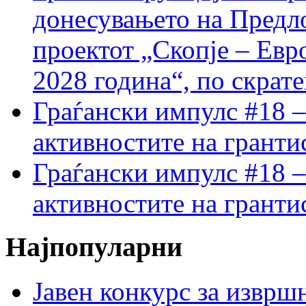
донесувањето на Предло
проектот „Скопје – Евр
2028 година“, по скрат
Граѓански импулс #18 –
активностите на гранти
Граѓански импулс #18 –
активностите на гранти
Најпопуларни
Јавен конкурс за изврш