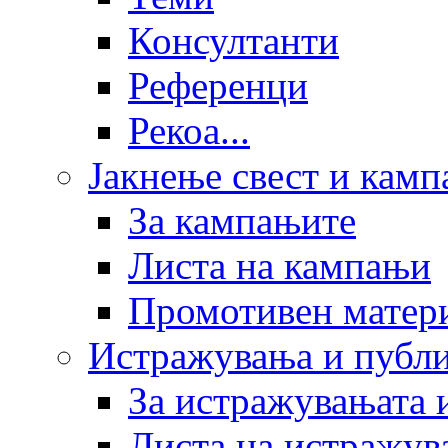
Консултанти
Референци
Рекоа...
Јакнење свест и кам
За кампањите
Листа на кампањи
Промотивен матер
Истражувања и публ
За истражувањата 
Листа на истражув