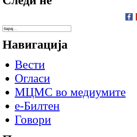
Следи нé
Навигација
Вести
Огласи
МЦМС во медиумите
е-Билтен
Говори