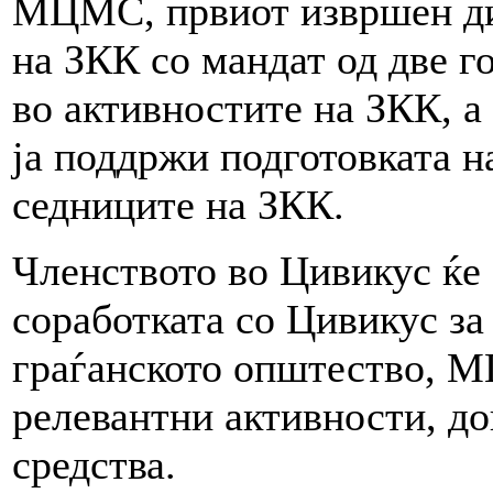
МЦМС, првиот извршен дир
на ЗКК со мандат од две го
во активностите на ЗКК, 
ја поддржи подготовката н
седниците на ЗКК.
Членството во Цивикус ќе
соработката со Цивикус за
граѓанското општество, М
релевантни активности, до
средства.