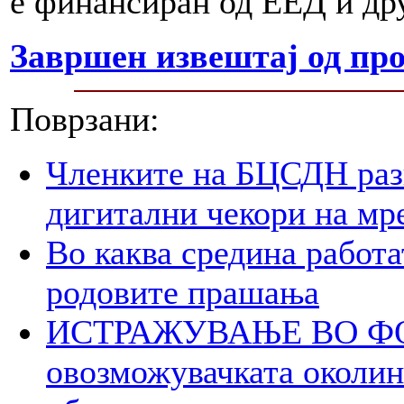
е финансиран од ЕЕД и др
Завршен извештај од про
Поврзани:
Членките на БЦСДН разг
дигитални чекори на мр
Во каква средина работа
родовите прашања
ИСТРАЖУВАЊЕ ВО ФОК
овозможувачката околина