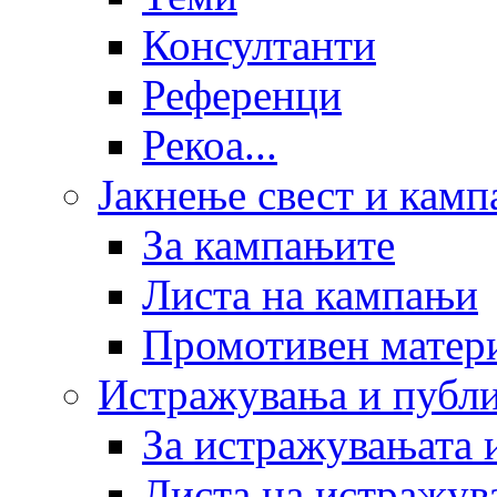
Консултанти
Референци
Рекоа...
Јакнење свест и кам
За кампањите
Листа на кампањи
Промотивен матер
Истражувања и публ
За истражувањата 
Листа на истражув