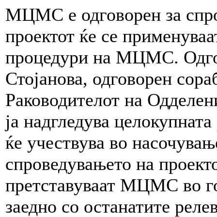
МЦМС е одговорен за спро
проектот ќе се применуваа
процедури на МЦМС. Одгов
Стојанова, одговорен сора
Раководителот на Одделени
ја надгледува целокупната
ќе учествува во насочувањ
спроведувањето на проектот
претставуваат МЦМС во го
заедно со останатите реле