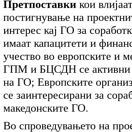
Претпоставки
кои влијаа
постигнување на проектнит
интерес кај ГО за соработ
имаат капацитети и финанс
учество во европските и 
ГПМ и БЦСДН се активни и
на ГО; Европските органи
се заинтересирани за сора
македонските ГО.
Во спроведувањето на прое