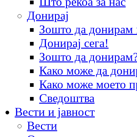
Што рекоа за нас
Донирај
Зошто да донира
Донирај сега!
Зошто да донирам
Како може да дони
Како може моето п
Сведоштва
Вести и јавност
Вести