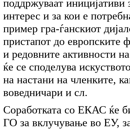
поддржуваат иницијативи 
интерес и за кои е потреб
пример гра-ѓанскиот дијал
пристапот до европските
и редовните активности н
ќе се споделува искуствот
на настани на членките, ка
воведничари и сл.
Соработката со ЕКАС ќе би
ГО за вклучување во ЕУ, з