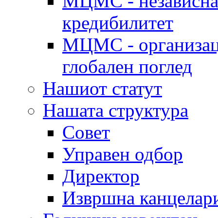
МЦМС - независна 
кредибилитет
МЦМС - организаци
глобален поглед
Нашиот статут
Нашата структура
Совет
Управен одбор
Директор
Извршна канцелар