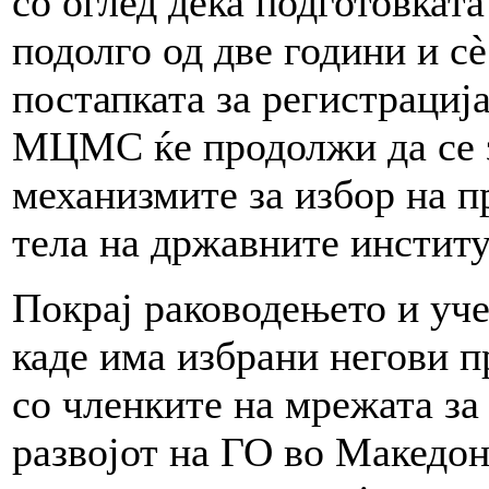
со оглед дека подготовката
подолго од две години и сè
постапката за регистрациј
МЦМС ќе продолжи да се з
механизмите за избор на п
тела на државните инстит
Покрај раководењето и уч
каде има избрани негови п
со членките на мрежата за
развојот на ГО во Македони