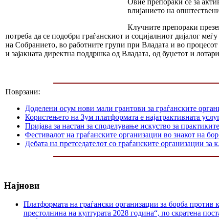
Овие препораки се за акти
влијанието на општествени
Клучните препораки презен
потреба да се подобри граѓанскиот и социјалниот дијалог меѓу
на Собранието, во работните групи при Владата и во процесот 
и зајакната директна поддршка од Владата, од буџетот и лотар
Поврзани:
Доделени осум нови мали грантови за граѓанските орга
Користењето на Зум платформата е најатрактивната услуг
Пријава за настан за споделување искуство за практикит
Фестивалот на граѓанските организации во знакот на б
Дебата на претседателот со граѓанските организации за
Најнови
Платформата на граѓански организации за борба против к
престолнина на културата 2028 година“, по скратена пост