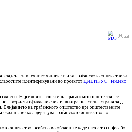
 владата, за клучните чинители и за граѓанското општество за
 слабостите идентификувани во проектот
ЦИВИКУС - Индекс
азвиено. Најсилните аспекти на граѓанското општество се
не ја користи ефикасно својата внатрешна силна страна за да
и. Влијанието на граѓанското општество врз општествените
 околина во која дејствува граѓанското општество во
ото општество, особено во областите каде што е тоа најслабо.