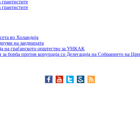
а грантистите
а грантистите
сета во Холандија
едиуми на заедницата
ја на граѓанското општество за УНКАК
 за борба против корупција со Делегација на Собранието на Црн