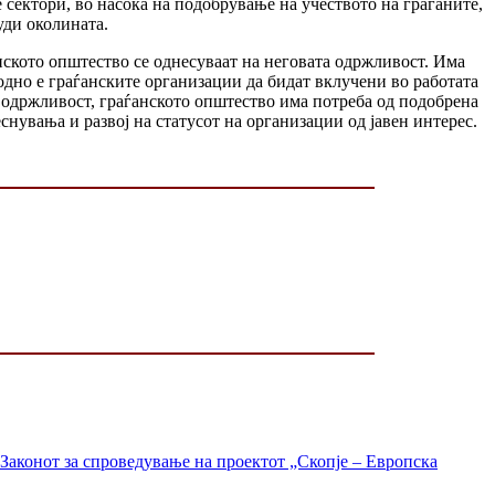
 сектори, во насока на подобрување на учеството на граѓаните,
уди околината.
нското општество се однесуваат на неговата одржливост. Има
одно е граѓанските организации да бидат вклучени во работата
а одржливост, граѓанското општество има потреба од подобрена
снувања и развој на статусот на организации од јавен интерес.
Законот за спроведување на проектот „Скопје – Европска