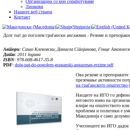
Организации со кои соработуваме
Линкови
Нашите веб страни
Контакт
Долг пат до поголем граѓански ангажман - Резиме и препорак
Автори
: Сашо Клековски, Даниела Стојанова, Гонце Јаковлес
Дата
: 2011 година
ISBN
: 978-608-4617-35-8
PDF
:
dolg-pat-do-pogolem-graganski-angazman-rezime.pdf
Ова резиме и препораките 
преземање активности потр
на граѓанското општество
Наодите на ИГО го дефинир
неговото ниво на организа
влијае на општеството или
проблеми и политики е уме
Македонија е само делумн
Учесниците во ИГО дадоа п