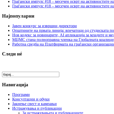
Граѓански импулс #18 – месечен осврт на активностите н
Граѓански импулс #18 – месечен осврт на активностите н
Најпопуларни
Јавен конкурс за извршни директори
Општините на првата линија: впечатоци од студиската по
Нов кодекс за новинарите, AI апликација за младите и м
МЦМС стана полноправна членка на Глобалната коалици
Работна средба на Платформата на граѓански организации
Следи нé
Навигација
Програми
Консултации и обуки
Јакнење свест и кампањи
Истражувања и публикации
За истражувањата и публикациите