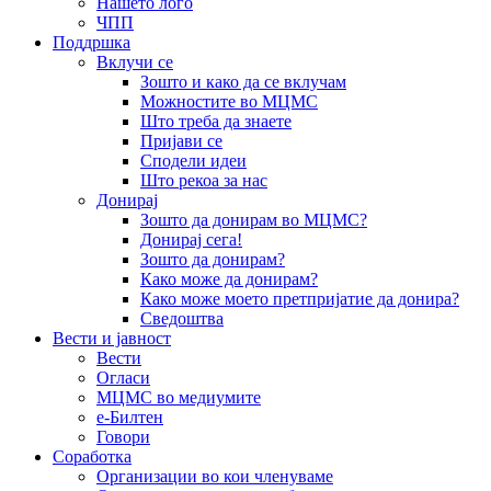
Нашето лого
ЧПП
Поддршка
Вклучи се
Зошто и како да се вклучам
Можностите во МЦМС
Што треба да знаете
Пријави се
Сподели идеи
Што рекоа за нас
Донирај
Зошто да донирам во МЦМС?
Донирај сега!
Зошто да донирам?
Како може да донирам?
Како може моето претпријатие да донира?
Сведоштва
Вести и јавност
Вести
Огласи
МЦМС во медиумите
е-Билтен
Говори
Соработка
Организации во кои членуваме