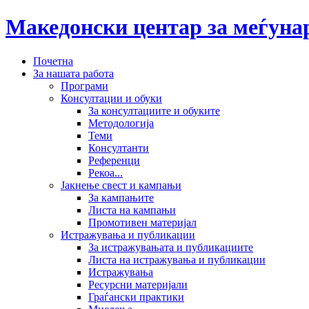
Македонски центар за меѓун
Почетна
За нашата работа
Програми
Консултации и обуки
За консултациите и обуките
Методологија
Теми
Консултанти
Референци
Рекоа...
Јакнење свест и кампањи
За кампањите
Листа на кампањи
Промотивен материјал
Истражувања и публикации
За истражувањата и публикациите
Листа на истражувања и публикации
Истражувања
Ресурсни материјали
Граѓански практики