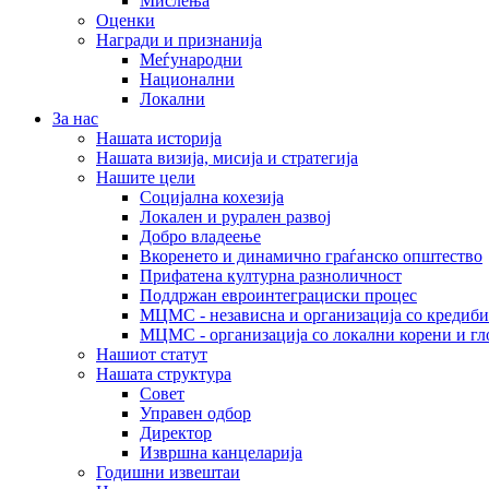
Мислења
Оценки
Награди и признанија
Меѓународни
Национални
Локални
За нас
Нашата историја
Нашата визија, мисија и стратегија
Нашите цели
Социјална кохезија
Локален и рурален развој
Добро владеење
Вкоренето и динамично граѓанско општество
Прифатена културна разноличност
Поддржан евроинтеграциски процес
МЦМС - независна и организација со кредиби
МЦМС - организација со локални корени и гл
Нашиот статут
Нашата структура
Совет
Управен одбор
Директор
Извршна канцеларија
Годишни извештаи