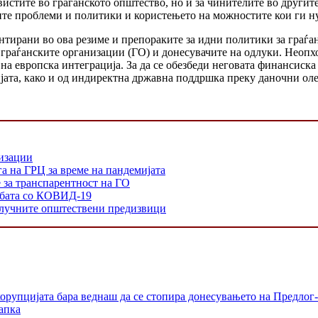
вистите во граѓанското општество, но и за чинителите во другите
те проблеми и политики и користењето на можностите кои ги н
тирани во ова резиме и препораките за идни политики за граѓа
 граѓанските организации (ГО) и донесувачите на одлуки. Неопх
на европска интеграција. За да се обезбеди неговата финансиск
ијата, како и од индиректна државна поддршка преку даночни оле
низации
а на ГРЦ за време на пандемијата
е за транспарентност на ГО
орбата со КОВИД-19
 клучните општествени предизвици
орупцијата бара веднаш да се стопира донесувањето на Предлог-
апка