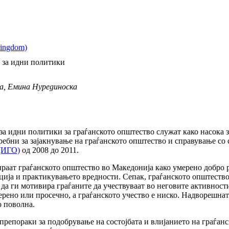
и за идни политики
ка, Емина Нурединоскa
за идни политики за граѓанското општество служат како насока за
ебни за зајакнување на граѓанското општество и справување со
 (ИГО)
од 2008 до 2011.
аат граѓанското општество во Македонија како умерено добро р
ција и практикувањето вредности. Сепак, граѓанското општество 
 да ги мотивира граѓаните да учествуваат во неговите активност
рено или просечно, а граѓанското учество е ниско. Надворешната
о поволна.
репораки за подобрување на состојбата и влијанието на граѓанск