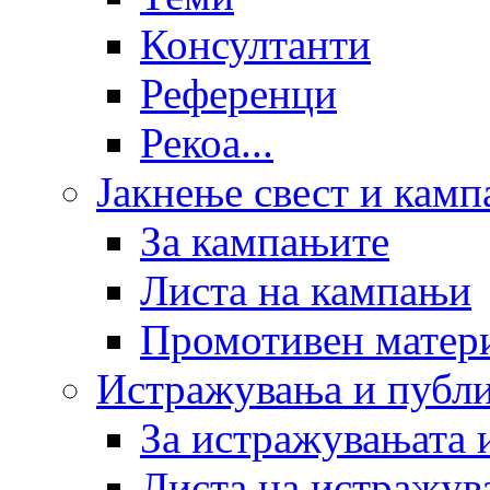
Консултанти
Референци
Рекоа...
Јакнење свест и кам
За кампањите
Листа на кампањи
Промотивен матер
Истражувања и публ
За истражувањата 
Листа на истражув