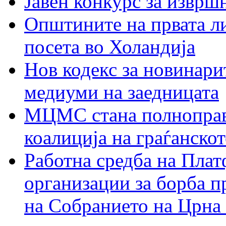
Јавен конкурс за изврш
Општините на првата ли
посета во Холандија
Нов кодекс за новинарит
медиуми на заедницата
МЦМС стана полноправн
коалиција на граѓанск
Работна средба на Плат
организации за борба п
на Собранието на Црна