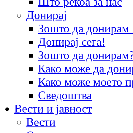
Што рекоа за нас
Донирај
Зошто да донира
Донирај сега!
Зошто да донирам
Како може да дони
Како може моето п
Сведоштва
Вести и јавност
Вести