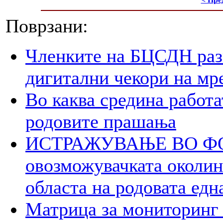
Поврзани:
Членките на БЦСДН разг
дигитални чекори на мр
Во каква средина работа
родовите прашања
ИСТРАЖУВАЊЕ ВО ФОК
овозможувачката околина
областа на родовата едн
Матрица за мониторинг 