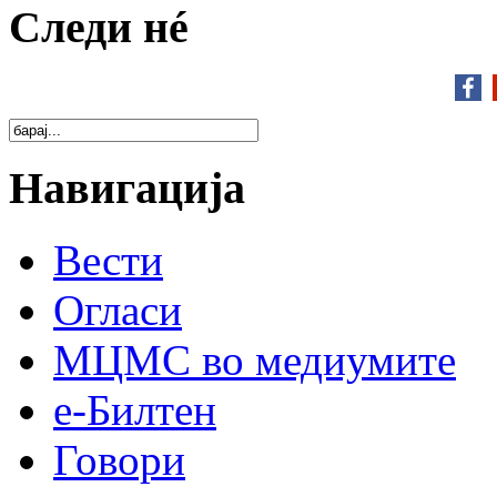
Следи нé
Навигација
Вести
Огласи
МЦМС во медиумите
е-Билтен
Говори