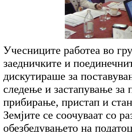
Учесниците работеа во гр
заедничките и поединечнит
дискутираше за поставува
следење и застапување за
прибирање, пристап и ста
Земјите се соочуваат со р
обезбедувањето на податоц