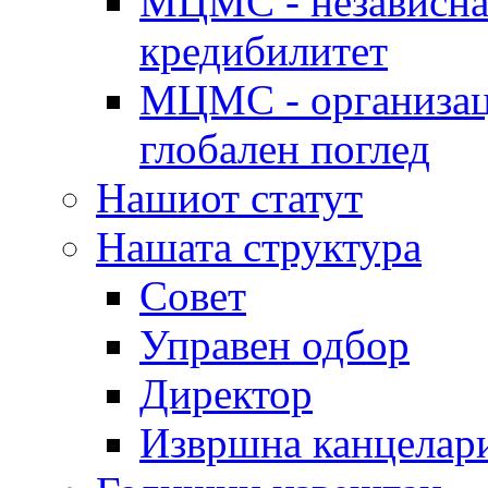
МЦМС - независна 
кредибилитет
МЦМС - организаци
глобален поглед
Нашиот статут
Нашата структура
Совет
Управен одбор
Директор
Извршна канцелар