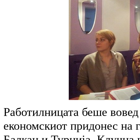
Работилницата беше вовед
економскиот придонес на г
Балкан и Турција. Клучна 