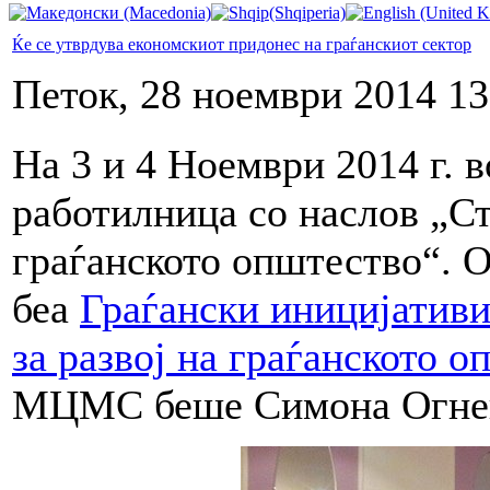
Ќе се утврдува економскиот придонес на граѓанскиот сектор
Петок, 28 ноември 2014 13
На 3 и 4 Ноември 2014 г. в
работилница со наслов „Ст
граѓанското општество“. 
беа
Граѓански иницијатив
за развој на граѓанското 
МЦМС беше Симона Огнен