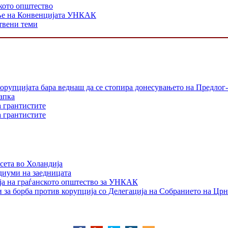
кото општество
ање на Конвенцијата УНКАК
твени теми
орупцијата бара веднаш да се стопира донесувањето на Предлог-
апка
а грантистите
а грантистите
сета во Холандија
едиуми на заедницата
ја на граѓанското општество за УНКАК
 за борба против корупција со Делегација на Собранието на Црн