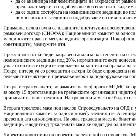
да се анализира имплементацијата на Охридскиот рамкове
предложат мерки за подобрување во сегментите каде има
да се оцени состојбата на немнозинските заедници во по
немнозинските заедници и подобрување на нивната инте
Примарна целна група се владините институции воспоставени 
рамковен договор (СИОФА); Националниот комитет за односи п
малцинските права и меѓународните организации. Покрај нив, 
советниците), медиумите итн.
Преку проектот ќе биде направена анализа на степенот на ефе
немнозинските заедници под 20%, нормативните акти донесени 
улогата на институциите задолжени за заштита на правата на 
Покрај интервјуа со релевантни актери ќе биде спроведена и 
релевантните актери и преземање мерки за подобрување на сос
Покрај истражувањето, во рамките на овој проект МЦМС ќе орг
за околу 15 претставници на граѓанските организации чијшто ф
припаѓаат на овие заедници. На тркалезната маса ќе бидат сог
Втората тркалезна маса под наслов Спроведувањето на ОРД и 
Националниот комитет за односи помеѓу заедниците; Агенција
превенцијата од конфликти. На оваа тркалезна маса ќе бидат д
заедници. Наодите од тркалезната маса ќе бидат дел од извешт
Директни корисници од проектот за делот кој го спроведува 