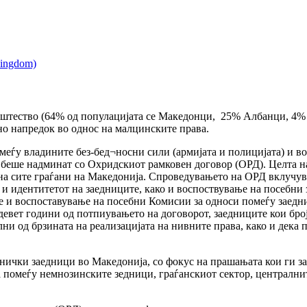
пштество (64% од популацијата се Македонци, 25% Албанци, 4%
но напредок во однос на малцинските права.
меѓу владините без-бед¬носни сили (армијата и полицијата) и в
 беше надминат со Охридскиот рамковен договор (ОРД). Целта на
на сите граѓани на Македонија. Спроведувањето на ОРД вклучува
 и идентитетот на заедниците, како и воспоствување на посебни
те и воспоставување на посебни Комисии за односи помеѓу заедни
 девет години од потпиувањето на договорот, заедниците кои бро
и од брзината на реализацијата на нивните права, како и дека 
етнички заедници во Македонија, со фокус на прашањата кои ги з
 помеѓу немнозинските зедници, граѓанскиот сектор, централн