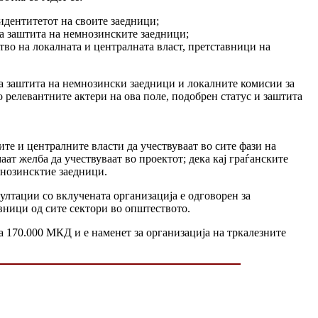
 идентитетот на своите заедници;
а заштита на немнозинските заедници;
тво на локалната и централната власт, претставници на
за заштита на немнозински заедници и локалните комисии за
о релевантните актери на ова поле, подобрен статус и заштита
те и централните власти да учествуваат во сите фази на
т желба да учествуваат во проектот; дека кај граѓанските
мнозинсктие заедници.
лтации со вклучената организација е одговорен за
вници од сите сектори во општеството.
 170.000 МКД и е наменет за организација на тркалезните