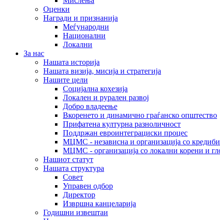
Мислења
Оценки
Награди и признанија
Меѓународни
Национални
Локални
За нас
Нашата историја
Нашата визија, мисија и стратегија
Нашите цели
Социјална кохезија
Локален и рурален развој
Добро владеење
Вкоренето и динамично граѓанско општество
Прифатена културна разноличност
Поддржан евроинтеграциски процес
МЦМС - независна и организација со кредиби
МЦМС - организација со локални корени и гл
Нашиот статут
Нашата структура
Совет
Управен одбор
Директор
Извршна канцеларија
Годишни извештаи