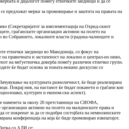
вербата и дијалогот помеѓу етничките заедници и да се
а се предложат мерки за промовирање и заштита на правата на
иво (Секретаријатот за имплементација на Охрид-скиот
ите, граѓанските организации активни на полето на
и во Собранието, локалните власти (градона-чалниците и
ите етнички заедници во Македонија, со фокус на
 на правичната и застапеност на локално и централ-но ниво,
пенот на меѓуетничка доверба помеѓу различни етнички групи.
одите ќе бидат основа за поната-мошни дискусии со
Зачувување на културната разноличност, ќе биде реализирана
ици. Покрај нив, на настанот ќе бидат поканети и граѓани кои
социолошки, културен и економ-ски аспект).
 е наменета за околу 20 претставници на СИОФА,
е организации активни на полето на малцинските права и
да се покренат за да се подобри состојбата на немнозинските
изирана конференција на која ќе биде промовиран извештајот.
ботка со АДИ се: