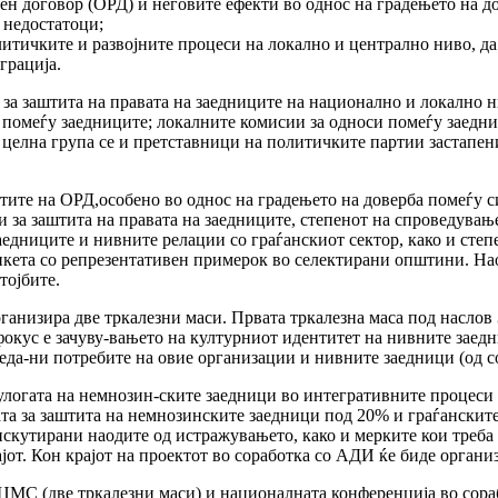
н договор (ОРД) и неговите ефекти во однос на градењето на до
 недостатоци;
литичките и развојните процеси на локално и централно ниво, д
грација.
за заштита на правата на заедниците на национално и локално н
омеѓу заедниците; локалните комисии за односи помеѓу заедниц
целна група се и претставници на политичките партии застапен
ктите на ОРД,особено во однос на градењето на доверба помеѓу с
за заштита на правата на заедниците, степенот на спроведување
заедниците и нивните релации со граѓанскиот сектор, како и сте
анкета со репрезентативен примерок во селектирани општини. На
тојбите.
анизира две тркалезни маси. Првата тркалезна маса под наслов 
окус е зачуву-вањето на културниот идентитет на нивните заедн
леда-ни потребите на овие организации и нивните заедници (од 
улогата на немнозин-ските заедници во интегративните процеси
та за заштита на немнозинските заедници под 20% и граѓанскит
искутирани наодите од истражувањето, како и мерките кои треба 
ајот. Кон крајот на проектот во соработка со АДИ ќе биде орган
МЦМС (две тркалезни маси) и националната конференција во сора