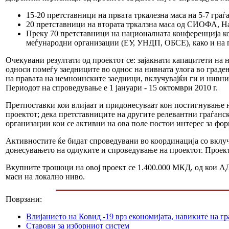
15-20 претставници на првата тркалезна маса на 5-7 гра
20 претставници на втората тркалзна маса од СИОФА, На
Преку 70 претставници на националната конференција која
меѓународни организации (ЕУ, УНДП, ОБСЕ), како и на 
Очекувани резултати од проектот се: зајакнати капацитети на
односи помеѓу заедниците во однос на нивната улога во градењ
на правата на немноинските заедници, вклучувајќи ги и нив
Периодот на спроведување е 1 јануари - 15 октомври 2010 г.
Претпоставки кои влијаат и придонесуваат кон постигнување на
проектот; дека претставниците на другите релевантни граѓанс
организации кои се активни на ова поле постои интерес за фо
Активностите ќе бидат спроведувани во координација со вклу
донесувањето на одлуките и спроведување на проектот. Проект
Вкупните трошоци на овој проект се 1.400.000 МКД, од кои А
маси на локално ниво.
Поврзани:
Влијанието на Ковид -19 врз економијата, навиките на г
Ставови за изборниот систем