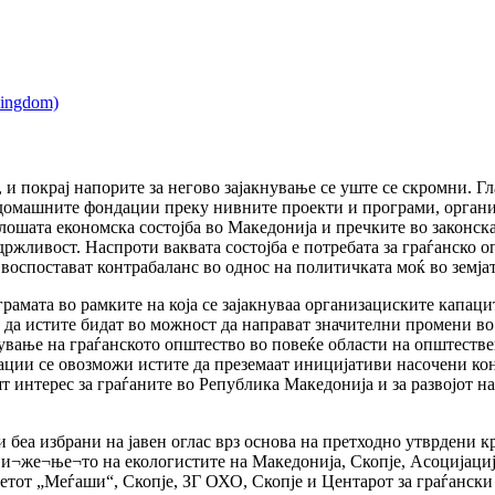
и покрај напорите за негово зајакнување се уште се скромни. Гл
 домашните фондации преку нивните проекти и програми, органи
лошата економска состојба во Македонија и пречките во законска
држливост. Наспроти ваквата состојба е потребата за граѓанско 
воспостават контрабаланс во однос на политичката моќ во земјат
амата во рамките на која се зајакнуваа организациските капаци
а да истите бидат во можност да направат значителни промени во
ување на граѓанското општество во повеќе области на општеств
ации се овозможи истите да преземаат иницијативи насочени ко
т интерес за граѓаните во Република Македонија и за развојот на
 беа избрани на јавен оглас врз основа на претходно утврдени к
ви¬же¬ње¬то на екологистите на Македонија, Скопје, Асоцијациј
ветот „Меѓаши“, Скопје, ЗГ ОХО, Скопје и Центарот за граѓанск