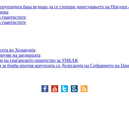
орупцијата бара веднаш да се стопира донесувањето на Предлог-
апка
а грантистите
а грантистите
сета во Холандија
едиуми на заедницата
ја на граѓанското општество за УНКАК
 за борба против корупција со Делегација на Собранието на Црн