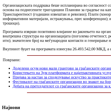
Организациската поддршка беше испланирана во согласност со 
основа на поднесените тригодишни Планови за градење на капа
Транспарентност (годишни извештаи и ревизии); Плати (хонор
информативни материјали, истражувања, прес конференции); и
трошоци).
Програмата изврши позитивно влијание во јакнењето на орган
внатрешна структура на организацијата (поголема отчетност, 
итн); значителен број на меѓународни контакти и генерирање н
Вкупниот буџет на програмата изнесува 26.493.542,00 МКД, а 
Поврзани:
Доделени осум нови мали грантови за граѓанските орга
Користењето на Зум платформата е најатрактивната услуг
Пријава за настан за споделување искуство за практикит
Фестивалот на граѓанските организации во знакот на б
Дебата на претседателот со граѓанските организации за
Најнови