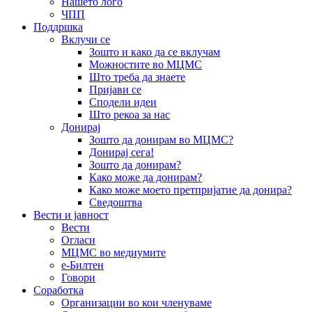
Нашето лого
ЧПП
Поддршка
Вклучи се
Зошто и како да се вклучам
Можностите во МЦМС
Што треба да знаете
Пријави се
Сподели идеи
Што рекоа за нас
Донирај
Зошто да донирам во МЦМС?
Донирај сега!
Зошто да донирам?
Како може да донирам?
Како може моето претпријатие да донира?
Сведоштва
Вести и јавност
Вести
Огласи
МЦМС во медиумите
е-Билтен
Говори
Соработка
Организации во кои членуваме