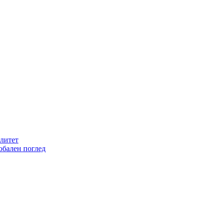
литет
обален поглед