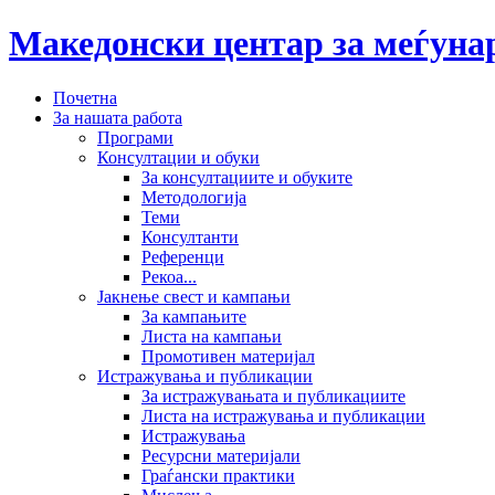
Македонски центар за меѓун
Почетна
За нашата работа
Програми
Консултации и обуки
За консултациите и обуките
Методологија
Теми
Консултанти
Референци
Рекоа...
Јакнење свест и кампањи
За кампањите
Листа на кампањи
Промотивен материјал
Истражувања и публикации
За истражувањата и публикациите
Листа на истражувања и публикации
Истражувања
Ресурсни материјали
Граѓански практики