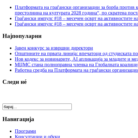
Платформата на граѓански организации за борба против к
престолнина на културата 2028 година“, по скратена пост
Граѓански импулс #18 – месечен осврт на активностите н
Граѓански импулс #18 – месечен осврт на активностите н
Најпопуларни
Јавен конкурс за извршни директори
Општините на првата линија: впечатоци од студиската по
Нов кодекс за новинарите, AI апликација за младите и м
МЦМС стана полноправна членка на Глобалната коалици
Работна средба на Платформата на граѓански организации
Следи нé
Навигација
Програми
Консултации и обуки