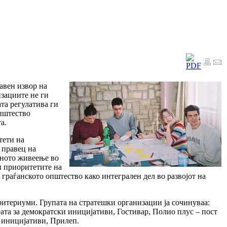
авен извор на
зациите не ги
та регулатива ги
општество
а.
тети на
 правец на
еното живеење во
н приоритетите на
 граѓанското општество како интегрален дел во развојот на
ритериуми. Групата на стратешки организации ја сочинуваа:
ата за демократски иницијативи, Гостивар, Полио плус – пост
и иницијативи, Прилеп.