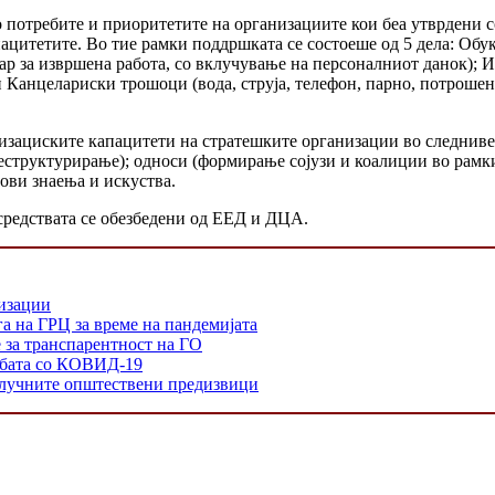
потребите и приоритетите на организациите кои беа утврдени с
цитетите. Во тие рамки поддршката се состоеше од 5 дела: Обука
ар за извршена работа, со вклучување на персоналниот данок); 
 Канцелариски трошоци (вода, струја, телефон, парно, потрошен
изациските капацитети на стратешките организации во следниве 
реструктурирање); односи (формирање сојузи и коалиции во рамк
ови знаења и искуства.
средствата се обезбедени од ЕЕД и ДЦА.
низации
а на ГРЦ за време на пандемијата
е за транспарентност на ГО
орбата со КОВИД-19
 клучните општествени предизвици