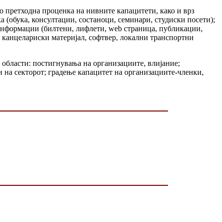
о претходна проценка на нивните капацитети, како и врз
 (обука, консултации, состаноци, семинари, студиски посети);
Информации (билтени, лифлети, web страница, публикации,
 канцелариски материјал, софтвер, локални транспортни
области: постигнувања на организациите, влијание;
и на секторот; градење капацитет на организациите-членки,