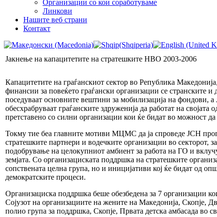
Организации со кои соработуваме
Линкови
Нашите веб страни
Контакт
Јакнење на капацитетите на стратешките НВО 2003-2006
Капацитетите на граѓанскиот сектор во Република Македонија, 
финансии за повеќето граѓански организации се странските и
поседуваат основните вештини за мобилизација на фондови, а 
обесхрабруваат граѓанските здруженија да работат на својата о
претставено со силни организации кои ќе бидат во можност да 
Токму тие беа главните мотиви МЦМС да ја спроведе ЈСН прогр
стратешките партнери и водечките организации во секторот, з
подобрување на целокупниот амбиент за работа на ГО и вклуч
земјата. Со организациската поддршка на стратешките организ
сопствената целна група, но и иницијативи кој ќе бидат од опш
демократските процеси.
Организациска поддршка беше обезбедена за 7 организации кои
Сојузот на организациите на жените на Македонија, Скопје, Д
полио група за поддршка, Скопје, Првата детска амбасада во с