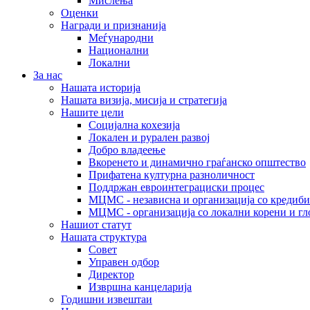
Мислења
Оценки
Награди и признанија
Меѓународни
Национални
Локални
За нас
Нашата историја
Нашата визија, мисија и стратегија
Нашите цели
Социјална кохезија
Локален и рурален развој
Добро владеење
Вкоренето и динамично граѓанско општество
Прифатена културна разноличност
Поддржан евроинтеграциски процес
МЦМС - независна и организација со кредиби
МЦМС - организација со локални корени и гл
Нашиот статут
Нашата структура
Совет
Управен одбор
Директор
Извршна канцеларија
Годишни извештаи