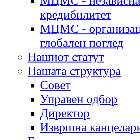
МЦМС - независна 
кредибилитет
МЦМС - организаци
глобален поглед
Нашиот статут
Нашата структура
Совет
Управен одбор
Директор
Извршна канцелар