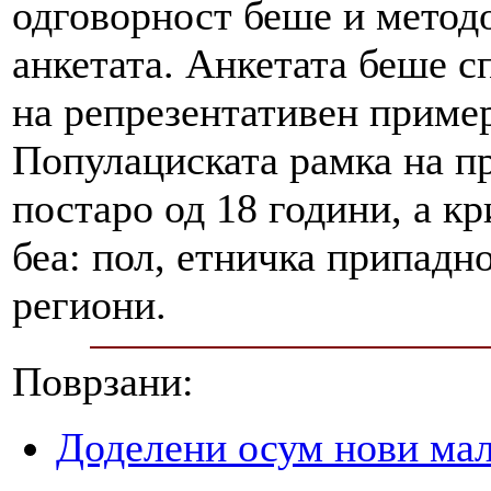
одговорност беше и метод
анкетата. Анкетата беше с
на репрезентативен пример
Популациската рамка на п
постаро од 18 години, а к
беа: пол, етничка припадно
региони.
Поврзани:
Доделени осум нови мал