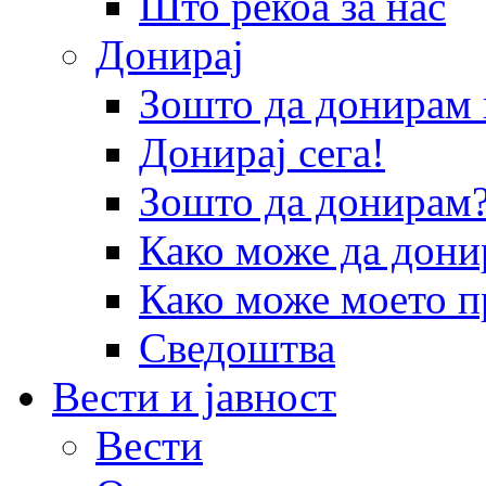
Што рекоа за нас
Донирај
Зошто да донира
Донирај сега!
Зошто да донирам
Како може да дони
Како може моето п
Сведоштва
Вести и јавност
Вести