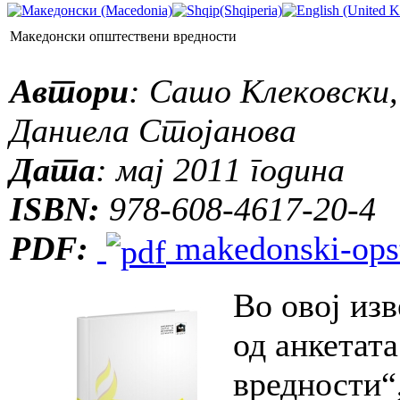
Македонски општествени вредности
Автори
: Сашо Клековски
Даниела Стојанова
Дата
: мај 2011 година
ISBN:
978-608-4617-20-4
PDF:
makedonski-opst
Во овој из
од анкетат
вредности“,