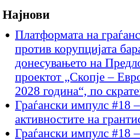
Најнови
Платформата на граѓанс
против корупцијата бар
донесувањето на Предло
проектот „Скопје – Евр
2028 година“, по скрат
Граѓански импулс #18 –
активностите на гранти
Граѓански импулс #18 –