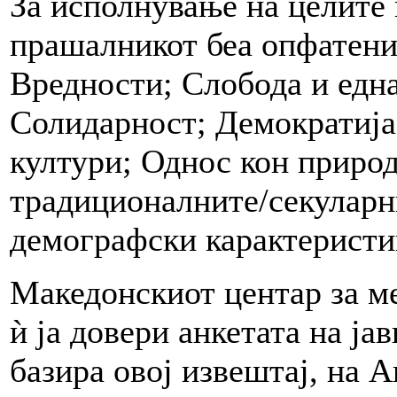
За исполнување на целите 
прашалникот беа опфатени
Вредности; Слобода и едн
Солидарност; Демократија;
култури; Однос кон природ
традиционалните/секуларн
демографски карактеристи
Македонскиот центар за 
ѝ ја довери анкетата на ја
базира овој извештај, на А