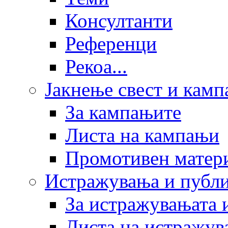
Консултанти
Референци
Рекоа...
Јакнење свест и кам
За кампањите
Листа на кампањи
Промотивен матер
Истражувања и публ
За истражувањата 
Листа на истражув