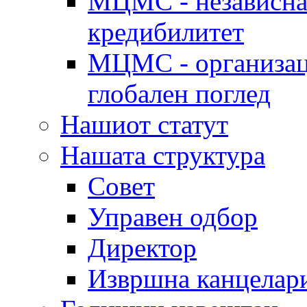
МЦМС - независна 
кредибилитет
МЦМС - организаци
глобален поглед
Нашиот статут
Нашата структура
Совет
Управен одбор
Директор
Извршна канцелар