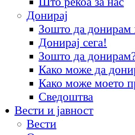
Што рекоа за нас
Донирај
Зошто да донира
Донирај сега!
Зошто да донирам
Како може да дони
Како може моето п
Сведоштва
Вести и јавност
Вести