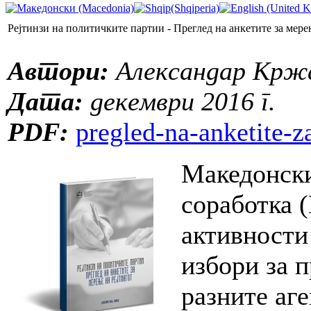
Рејтинзи на политичките партии - Преглед на анкетите за мере
Автори:
Александар Кржа
Дата:
декември 2016 г.
PDF:
pregled-na-anketite-z
Македонски
соработка 
активности
избори за п
разните аге