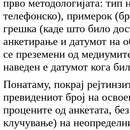
прво методологијата: тип 
телефонско), примерок (бр
грешка (каде што било дос
анкетирање и датумот на о
се преземени од медиумите
наведен е датумот кога би
Понатаму, покрај рејтинзи
превидениот број на освое
процените од анкетата, без 
клучување) на неопределни