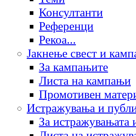
Консултанти
Референци
Рекоа...
Јакнење свест и кам
За кампањите
Листа на кампањи
Промотивен матер
Истражувања и публ
За истражувањата 
Листа на истражув