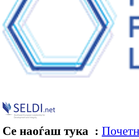
Се наоѓаш тука :
Почетн