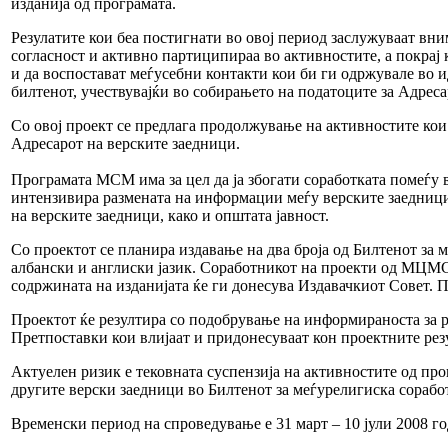
изданија од програмата.
Резулатите кои беа постигнати во овој период заслужуваат вн
согласност и активно партиципираа во активностите, а покрај 
и да воспостават меѓусебни контакти кои би ги одржувале во 
билтенот, учествувајќи во собирањето на податоците за Адреса
Со овој проект се предлага продолжување на активностите кои 
Адресарот на верските заедници.
Програмата МСМ има за цел да ја збогати соработката помеѓу в
интензивира размената на информации меѓу верските заедници 
на верските заедници, како и општата јавност.
Со проектот се планира издавање на два броја од Билтенот за 
албански и англиски јазик. Соработникот на проекти од МЦМС 
содржината на изданијата ќе ги донесува Издавачкиот Совет. 
Проектот ќе резултира со подобрување на информираноста за ра
Претпоставки кои влијаат и придонесуваат кон проектните резу
Актуелен ризик е тековната суспензија на активностите од про
другите верски заедници во Билтенот за меѓурелигиска сорабо
Временски период на спроведување е 31 март – 10 јули 2008 го