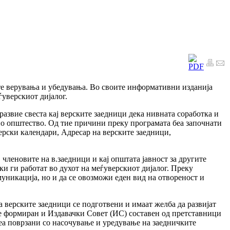
те верувања и убедувања. Во своите информативни изданија
уверскиот дијалог.
азвие свеста кај верските заедници дека нивната соработка и
дно општество. Од тие причини преку програмата беа започнати
ерски календари, Адресар на верските заедници,
 членовите на в.заедници и кај општата јавност за другите
ки ги работат во духот на меѓуверскиот дијалог. Преку
муникација, но и да се овозможи еден вид на отвореност и
верските заедници се подготвени и имаат желба да развијат
ше формиран и Издавачки Совет (ИС) составен од претставници
а поврзани со насочување и уредување на заедничките