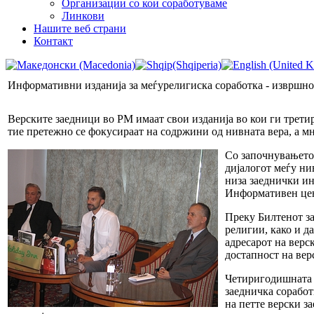
Организации со кои соработуваме
Линкови
Нашите веб страни
Контакт
Информативни изданија за меѓурелигиска соработка - извршно
Верските заедници во РМ имаат свои изданија во кои ги трет
тие претежно се фокусираат на содржини од нивната вера, а м
Со започнувањето 
дијалогот меѓу ни
низа заеднички ин
Информативен цен
Преку Билтенот за
религии, како и д
адресарот на верс
достапност на вер
Четиригодишната р
заедничка соработ
на петте верски 