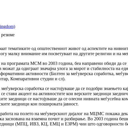
 резиме
ираат тематиките од општествениот живот од аспектите на нивни
ногу малку внимание им посветуваат на другите религии и на меѓ
на програмата МСМ во 2003 година, беа направени обиди да се р
в можат да одиграат значајна улога за мирот и стабилноста на е
формативни активности (Билтен за меѓуверска соработка, меѓув
тар, Компаративни студии и сл).
 меѓуверска соработка се настојуваше да се подобри знаењето кај
а се стави акцент на активностите кои верските заедници заеднич
ките заедници се настојуваше да се олесни нивната меѓусебна ко
ските заедници кон пошироката јавност.
абота на полето на меѓуверскиот дијалог на МЦМС покажа дека 
ка заснована на взаемна почит и разбирање. Во 2003 година бе
заедници (МПЦ, ИВЗ, КЦ, ЕМЦ и ЕЗРМ) чии што одговорности бе