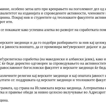
имание, особено затоа што при креирањето на поголемиот дел о
квалитетот на изданијата и спроведените активности, членовите 
иднина. Покрај нив и студентите од теолошките факултети активн
рот итн.
се покажале како успешна алатка во развојот на соработката пом
ерските заедници и да го подобри разбирањето за нив кај целоку
и јавноста воопшто, да се промовира меѓуверскиот дијалог и да
меѓурелигиска соработка (на македонски и албански јазик), како
ќе биде директно одговорен за спроведувањето на активностите
Православниот богословски факултет и верските заедници ќе бид
зличните религии кај верските заедници и кај општата јавност и
лтати се: поддршката од верските заедници и теолошките факулте
грамата, од страна на Исламската верска заедница. Алтернатива 
тка и правење обиди за нивно целосно вклучување во Адресарот 
дина.