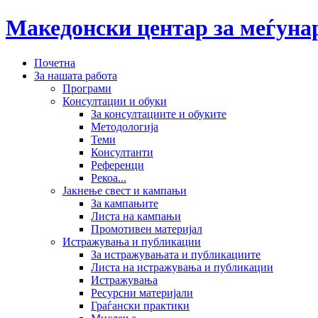
Македонски центар за меѓун
Почетна
За нашата работа
Програми
Консултации и обуки
За консултациите и обуките
Методологија
Теми
Консултанти
Референци
Рекоа...
Јакнење свест и кампањи
За кампањите
Листа на кампањи
Промотивен материјал
Истражувања и публикации
За истражувањата и публикациите
Листа на истражувања и публикации
Истражувања
Ресурсни материјали
Граѓански практики