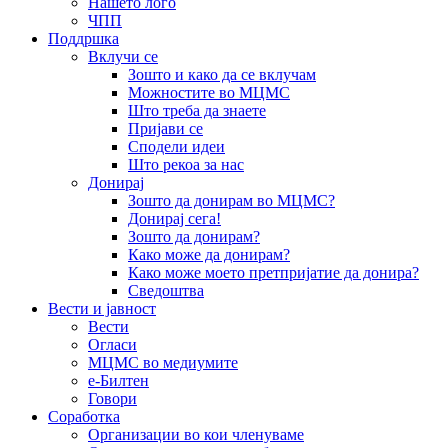
Нашето лого
ЧПП
Поддршка
Вклучи се
Зошто и како да се вклучам
Можностите во МЦМС
Што треба да знаете
Пријави се
Сподели идеи
Што рекоа за нас
Донирај
Зошто да донирам во МЦМС?
Донирај сега!
Зошто да донирам?
Како може да донирам?
Како може моето претпријатие да донира?
Сведоштва
Вести и јавност
Вести
Огласи
МЦМС во медиумите
е-Билтен
Говори
Соработка
Организации во кои членуваме