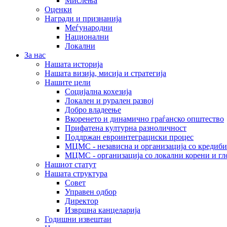
Мислења
Оценки
Награди и признанија
Меѓународни
Национални
Локални
За нас
Нашата историја
Нашата визија, мисија и стратегија
Нашите цели
Социјална кохезија
Локален и рурален развој
Добро владеење
Вкоренето и динамично граѓанско општество
Прифатена културна разноличност
Поддржан евроинтеграциски процес
МЦМС - независна и организација со кредиби
МЦМС - организација со локални корени и гл
Нашиот статут
Нашата структура
Совет
Управен одбор
Директор
Извршна канцеларија
Годишни извештаи