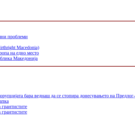
лни проблеми
hright Macedonia)
ропа на едно место
ублика Македонија
орупцијата бара веднаш да се стопира донесувањето на Предлог-
апка
а грантистите
а грантистите