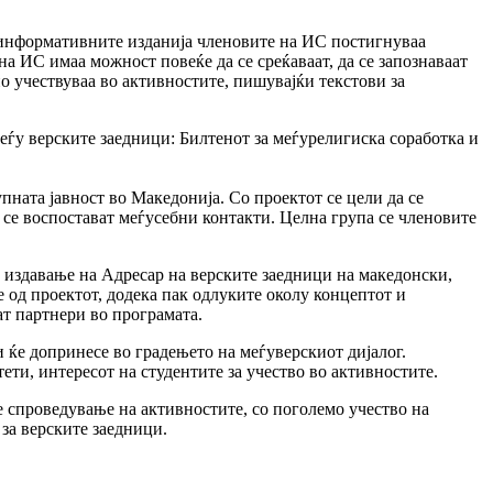
д информативните изданија членовите на ИС постигнуваа
на ИС имаа можност повеќе да се среќаваат, да се запознаваат
о учествуваа во активностите, пишувајќи текстови за
еѓу верските заедници: Билтенот за меѓурелигиска соработка и
пната јавност во Македонија. Со проектот се цели да се
 се воспостават меѓусебни контакти. Целна група се членовите
 и издавање на Адресар на верските заедници на македонски,
 од проектот, додека пак одлуките околу концептот и
ат партнери во програмата.
 ќе допринесе во градењето на меѓуверскиот дијалог.
ти, интересот на студентите за учество во активностите.
е спроведување на активностите, со поголемо учество на
за верските заедници.