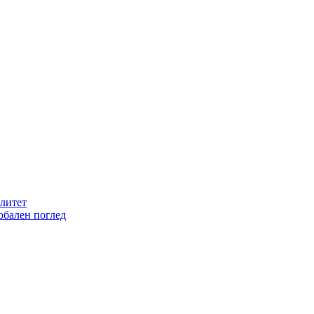
литет
обален поглед