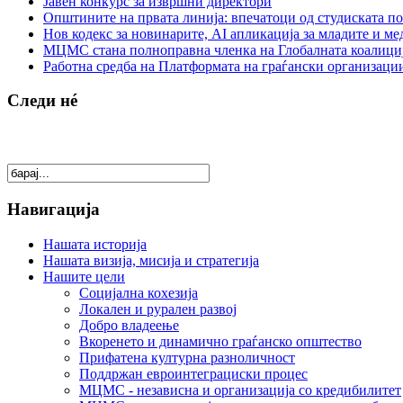
Јавен конкурс за извршни директори
Општините на првата линија: впечатоци од студиската по
Нов кодекс за новинарите, AI апликација за младите и м
МЦМС стана полноправна членка на Глобалната коалици
Работна средба на Платформата на граѓански организации
Следи нé
Навигација
Нашата историја
Нашата визија, мисија и стратегија
Нашите цели
Социјална кохезија
Локален и рурален развој
Добро владеење
Вкоренето и динамично граѓанско општество
Прифатена културна разноличност
Поддржан евроинтеграциски процес
МЦМС - независна и организација со кредибилитет