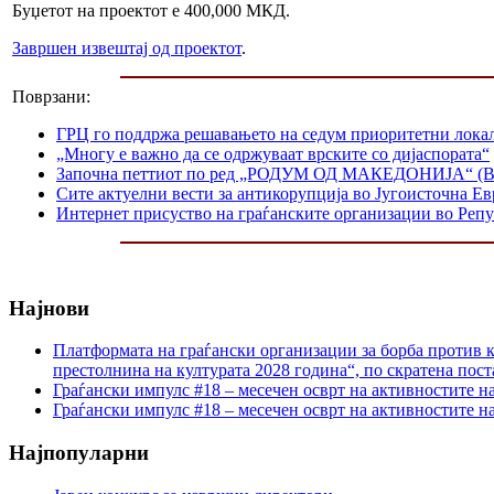
Буџетот на проектот е 400,000 МКД.
Завршен извештај од проектот
.
Поврзани:
ГРЦ го поддржа решавањето на седум приоритетни лока
„Многу е важно да се одржуваат врските со дијаспората“
Започна петтиот по ред „РОДУМ ОД МАКЕДОНИЈА“ (Birt
Сите актуелни вести за антикорупција во Југоисточна Ев
Интернет присуство на граѓанските организации во Реп
Најнови
Платформата на граѓански организации за борба против к
престолнина на културата 2028 година“, по скратена пост
Граѓански импулс #18 – месечен осврт на активностите н
Граѓански импулс #18 – месечен осврт на активностите н
Најпопуларни