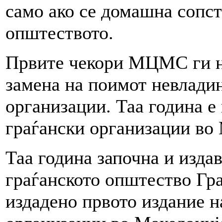
само ако се домашна сопст
општеството.
Првите чекори МЦМС ги на
замена на поимот невлади
организации. Таа година е
граѓански организации во 
Таа година започна и изда
граѓанското општество Гра
издадено првото издание н