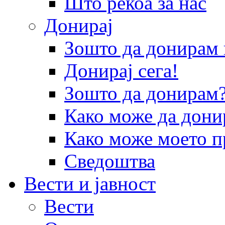
Што рекоа за нас
Донирај
Зошто да донира
Донирај сега!
Зошто да донирам
Како може да дони
Како може моето п
Сведоштва
Вести и јавност
Вести