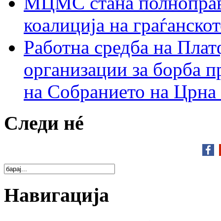
МЦМС стана полноправн
коалиција на граѓанск
Работна средба на Плат
организации за борба п
на Собранието на Црна
Следи нé
Навигација