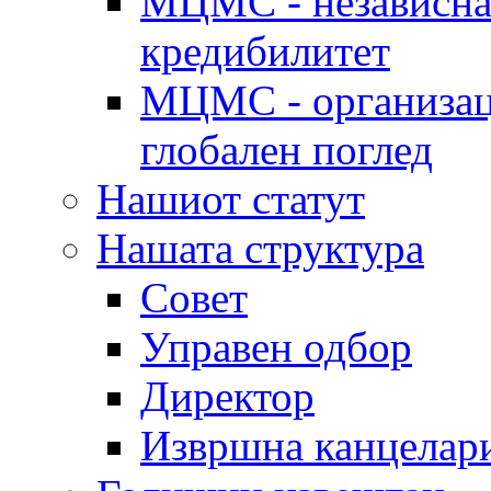
МЦМС - независна 
кредибилитет
МЦМС - организаци
глобален поглед
Нашиот статут
Нашата структура
Совет
Управен одбор
Директор
Извршна канцелар