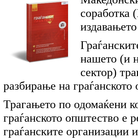
соработка 
издавањето
Граѓанските
нашето (и 
сектор) тр
разбирање на граѓанското
Трагањето по одомаќени к
граѓанското општество е ре
граѓанските организации и