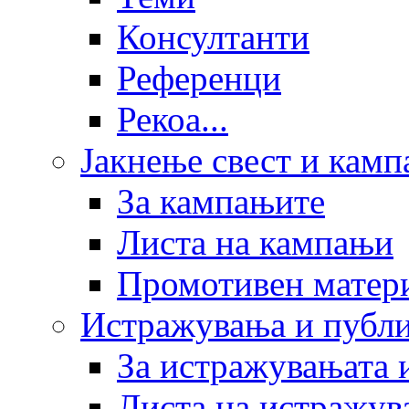
Консултанти
Референци
Рекоа...
Јакнење свест и кам
За кампањите
Листа на кампањи
Промотивен матер
Истражувања и публ
За истражувањата 
Листа на истражув