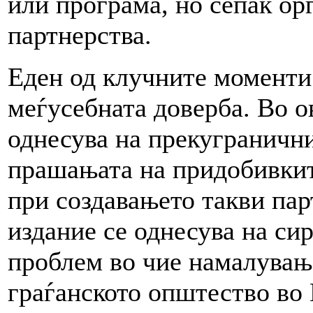
или програма, но сепак ор
партнерства.
Еден од клучните моменти
меѓусебната доверба. Во ов
однесува на прекугранични
прашањата на придобивкит
при создавањето такви пар
издание се однесува на си
проблем во чие намалувањ
граѓанското општество во 