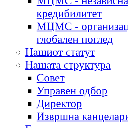
МЦМС - независна 
кредибилитет
МЦМС - организаци
глобален поглед
Нашиот статут
Нашата структура
Совет
Управен одбор
Директор
Извршна канцелар