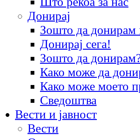
Што рекоа за нас
Донирај
Зошто да донира
Донирај сега!
Зошто да донирам
Како може да дони
Како може моето п
Сведоштва
Вести и јавност
Вести