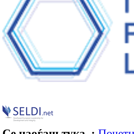
Се наоѓаш тука :
Почетн