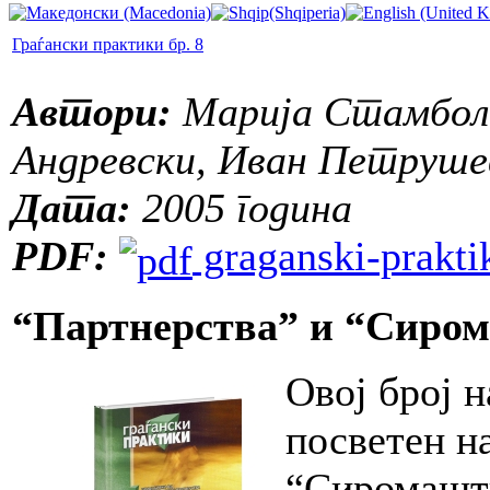
Граѓански практики бр. 8
Автори:
Марија Стамболи
Андревски, Иван Петруше
Дата:
2005 година
PDF:
graganski-praktik
“Партнерства” и “Сиро
Овој број н
посветен н
“Сиромашти