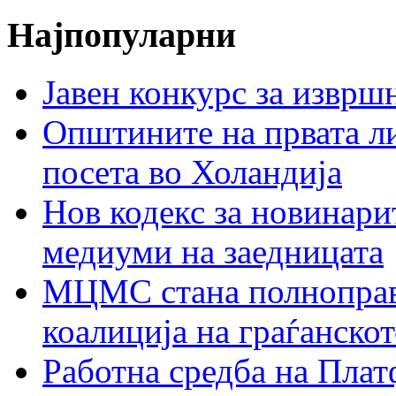
Најпопуларни
Јавен конкурс за изврш
Општините на првата ли
посета во Холандија
Нов кодекс за новинарит
медиуми на заедницата
МЦМС стана полноправн
коалиција на граѓанск
Работна средба на Плат