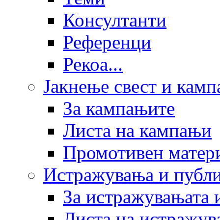
Консултанти
Референци
Рекоа...
Јакнење свест и кам
За кампањите
Листа на кампањи
Промотивен матер
Истражувања и публ
За истражувањата 
Листа на истражув