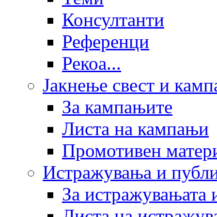
Консултанти
Референци
Рекоа...
Јакнење свест и кам
За кампањите
Листа на кампањи
Промотивен матер
Истражувања и публ
За истражувањата 
Листа на истражув