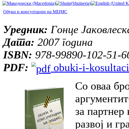
Обуки и консултации на МЦМС
Уредник:
Гонце Јаковлеск
Дата:
2007 година
ISBN:
978-99890-102-51-6
PDF:
obuki-i-kosultac
Со оваа бр
аргументит
за партнер
развој и гр