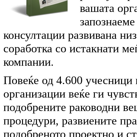
вашата орга
запознаеме
консултации развивана низ
соработка со истакнати м
компании.
Повеќе од 4.600 учесници
организации веќе ги чувст
подобрените раководни ве
процедури, развиените пр
подобреното проектно и с