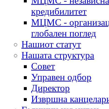
МЦМС - независна 
кредибилитет
МЦМС - организаци
глобален поглед
Нашиот статут
Нашата структура
Совет
Управен одбор
Директор
Извршна канцелар