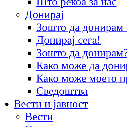
Што рекоа за нас
Донирај
Зошто да донира
Донирај сега!
Зошто да донирам
Како може да дони
Како може моето п
Сведоштва
Вести и јавност
Вести