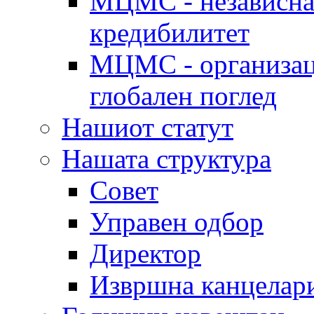
МЦМС - независна 
кредибилитет
МЦМС - организаци
глобален поглед
Нашиот статут
Нашата структура
Совет
Управен одбор
Директор
Извршна канцелар