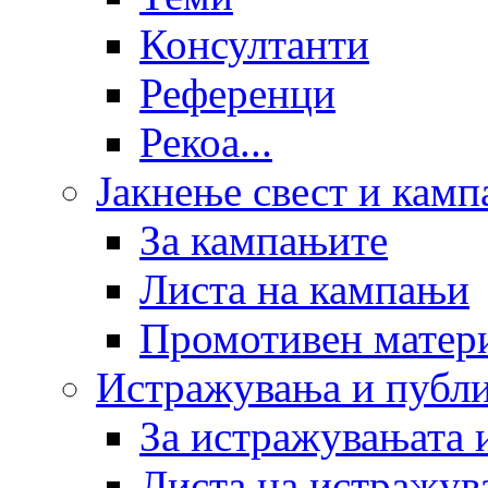
Консултанти
Референци
Рекоа...
Јакнење свест и кам
За кампањите
Листа на кампањи
Промотивен матер
Истражувања и публ
За истражувањата 
Листа на истражув