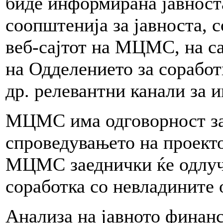
биде информирана јавност
соопштенија за јавноста, 
веб-сајтот на МЦМС, на сај
на Одделението за соработ
др. релевантни канали за
МЦМС има одговорност за
спроведувањето на проекто
МЦМС заеднички ќе одлуч
соработка со невладините 
Анализа на јавното финан