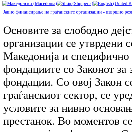
Јавно финансирање на граѓанските организации - извршно рез
Основите за слободно дејс
организации се утврдени с
Македонија и специфично з
фондациите со Законот за 
фондации. Со овој Закон с
граѓанскиот сектор, се уре
условите за нивно основањ
престанок. Во моментов се