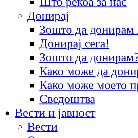
Што рекоа за нас
Донирај
Зошто да донира
Донирај сега!
Зошто да донирам
Како може да дони
Како може моето п
Сведоштва
Вести и јавност
Вести