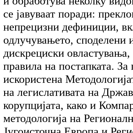
и обработува неколку видо
се јавуваат поради: прекл
непрецизни дефиниции, вк
одлучувањето, споделени 
дискрециски овластувања,
правила на постапката. За 
искористена Методологија
на легислативата на Држав
корупцијата, како и Компа
методологија на Регионалн
Југоисточна Европа и Рег