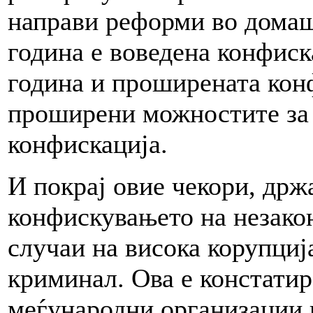
направи реформи во домаш
година е воведена конфиска
година и проширената конф
проширени можностите за
конфискација.
И покрај овие чекори, држ
конфискувањето на незакон
случаи на висока корупциј
криминал. Ова е констатир
меѓународни организации