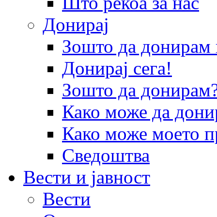
Што рекоа за нас
Донирај
Зошто да донира
Донирај сега!
Зошто да донирам
Како може да дони
Како може моето п
Сведоштва
Вести и јавност
Вести