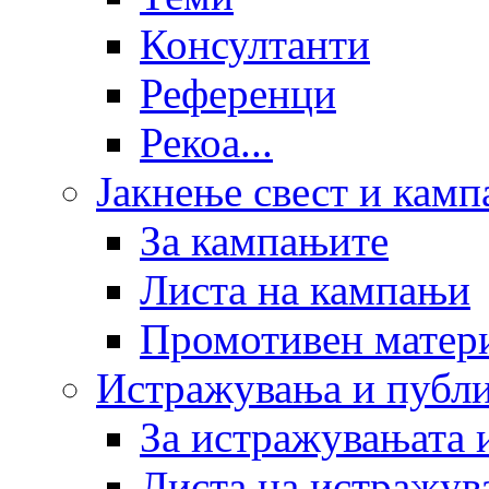
Консултанти
Референци
Рекоа...
Јакнење свест и кам
За кампањите
Листа на кампањи
Промотивен матер
Истражувања и публ
За истражувањата 
Листа на истражув