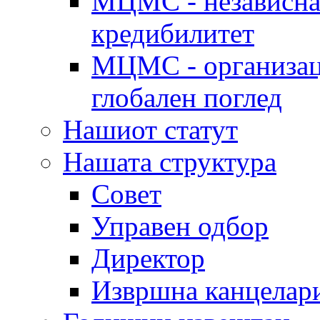
МЦМС - независна 
кредибилитет
МЦМС - организаци
глобален поглед
Нашиот статут
Нашата структура
Совет
Управен одбор
Директор
Извршна канцелар