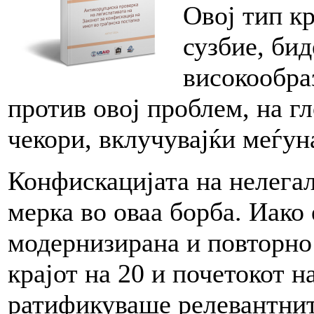
Овој тип к
сузбие, бид
високообра
против овој проблем, на г
чекори, вклучувајќи меѓун
Конфискацијата на нелегал
мерка во оваа борба. Иако 
модернизирана и повторно 
крајот на 20 и почетокот н
ратификуваше релевантнит