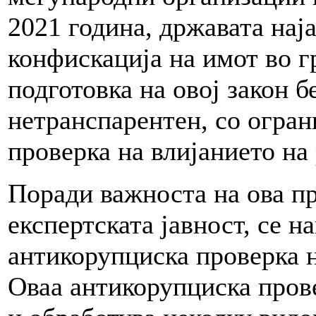
2021 година, државата наја
конфискација на имот во г
подготовка на овој закон 
нетранспарентен, со огра
проверка на влијанието на 
Поради важноста на ова п
експертската јавност, се н
антикорупциска проверка н
Оваа антикорупциска прове