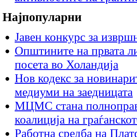
Најпопуларни
Јавен конкурс за изврш
Општините на првата ли
посета во Холандија
Нов кодекс за новинарит
медиуми на заедницата
МЦМС стана полноправн
коалиција на граѓанск
Работна средба на Плат