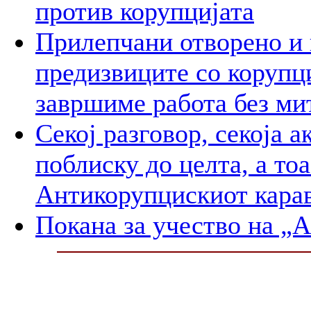
против корупцијата
Прилепчани отворенo и 
предизвиците со корупц
завршиме работа без ми
Секој разговор, секоја а
поблиску до целта, а то
Антикорупцискиот карав
Покана за учество на „