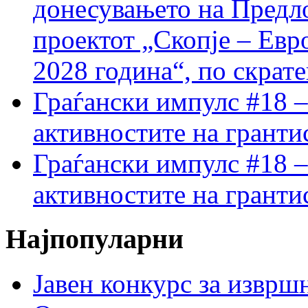
донесувањето на Предло
проектот „Скопје – Евр
2028 година“, по скрат
Граѓански импулс #18 –
активностите на гранти
Граѓански импулс #18 –
активностите на гранти
Најпопуларни
Јавен конкурс за изврш