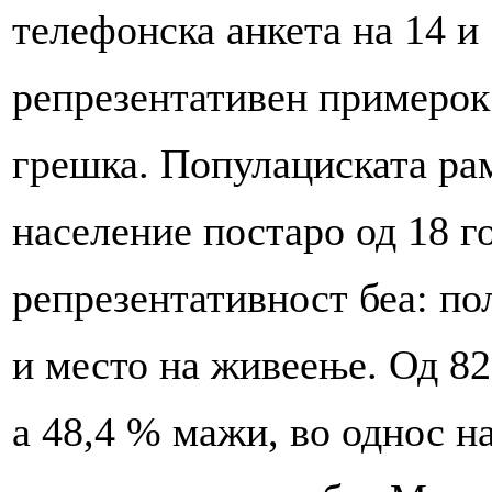
телефонска анкета на 14 и 
репрезентативен примерок
грешка. Популациската ра
население постаро од 18 г
репрезентативност беа: по
и место на живеење. Од 82
а 48,4 % мажи, во однос н