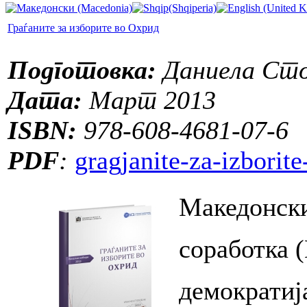
Граѓаните за изборите во Охрид
Подготовка:
Даниела Сто
Дата:
Март 2013
ISBN:
978-608-4681-07-6
PDF
:
gragjanite-za-izborit
Македонски
соработка 
демократиј