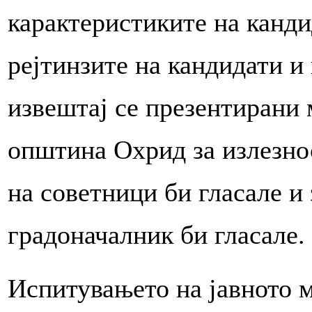
карактеристиките на канди
рејтинзите на кандидати и
извештај се презентирани 
општина Охрид за излезнос
на советници би гласале и 
градоначалник би гласале.
Испитувањето на јавното 