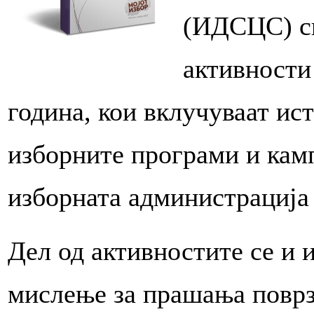
(ИДСЦС) сп
активности
година, кои вклучуваат и
изборните програми и кам
изборната администрација 
Дел од активностите се и 
мислење за прашања поврз