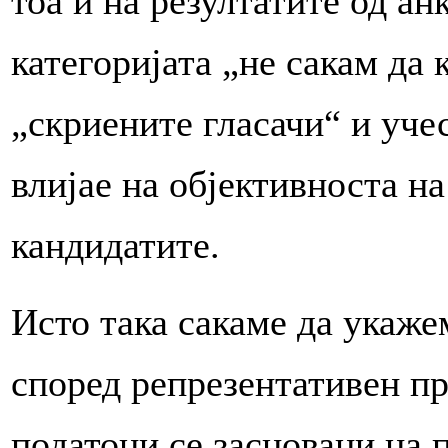
тоа и на резултатите од ан
категоријата „не сакам да
„скриените гласачи“ и уче
влијае на објективноста на
кандидатите.
Исто така сакаме да укаже
според репрезентативен п
податоци се засновани на 