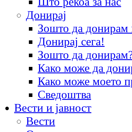
Што рекоа за нас
Донирај
Зошто да донира
Донирај сега!
Зошто да донирам
Како може да дони
Како може моето п
Сведоштва
Вести и јавност
Вести