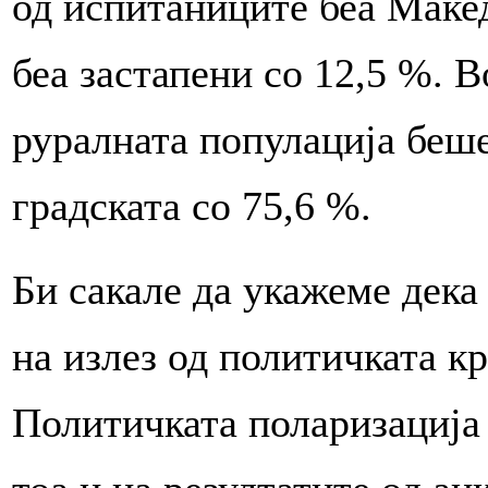
од испитаниците беа Макед
беа застапени со 12,5 %. 
руралната популација беше
градската со 75,6 %.
Би сакале да укажеме дека
на излез од политичката к
Политичката поларизација 