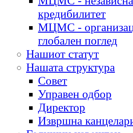
МЦМС - независна 
кредибилитет
МЦМС - организаци
глобален поглед
Нашиот статут
Нашата структура
Совет
Управен одбор
Директор
Извршна канцелар