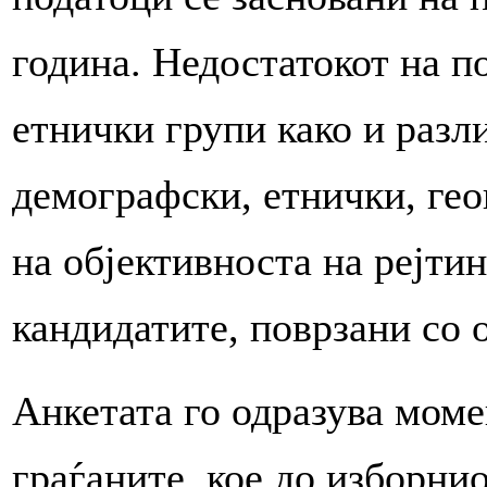
година. Недостатокот на п
етнички групи како и разл
демографски, етнички, гео
на објективноста на рејти
кандидатите, поврзани со 
Анкетата го одразува мом
граѓаните, кое до изборни