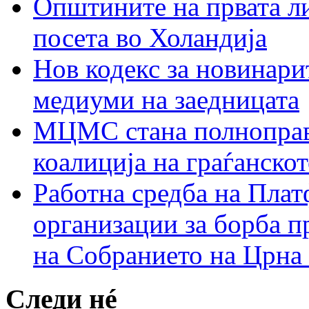
Општините на првата ли
посета во Холандија
Нов кодекс за новинарит
медиуми на заедницата
МЦМС стана полноправн
коалиција на граѓанск
Работна средба на Плат
организации за борба п
на Собранието на Црна
Следи нé