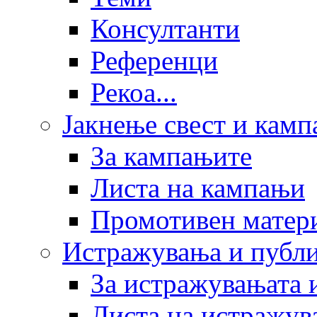
Консултанти
Референци
Рекоа...
Јакнење свест и кам
За кампањите
Листа на кампањи
Промотивен матер
Истражувања и публ
За истражувањата 
Листа на истражув