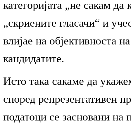
категоријата „не сакам да
„скриените гласачи“ и уче
влијае на објективноста на
кандидатите.
Исто така сакаме да укаже
според репрезентативен п
податоци се засновани на 