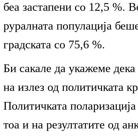
беа застапени со 12,5 %. 
руралната популација беше
градската со 75,6 %.
Би сакале да укажеме дека
на излез од политичката к
Политичката поларизација 
тоа и на резултатите од ан