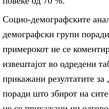
повеќе од 70 %.
Социо-демографските анал
демографски групи поради
примерокот не се коментир
извештајот во одредени та
прикажани резултатите за „
поради што збирот на сите
не се прикажани ни одгово