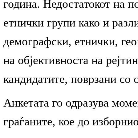
година. Недостатокот на п
етнички групи како и разл
демографски, етнички, гео
на објективноста на рејти
кандидатите, поврзани со 
Анкетата го одразува мом
граѓаните, кое до изборни