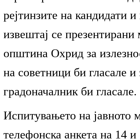
рејтинзите на кандидати и
извештај се презентирани 
општина Охрид за излезнос
на советници би гласале и 
градоначалник би гласале.
Испитувањето на јавното 
телефонска анкета на 14 и 