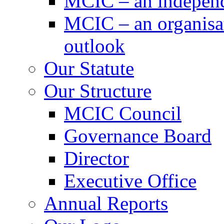
MCIC – an independe
MCIC – an organisat
outlook
Our Statute
Our Structure
MCIC Council
Governance Board
Director
Executive Office
Annual Reports