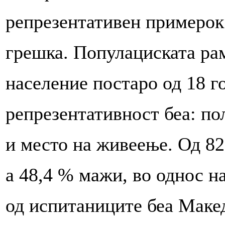
репрезентативен примерок
грешка. Популациската ра
население постаро од 18 г
репрезентативност беа: по
и место на живеење. Од 82
а 48,4 % мажи, во однос н
од испитаниците беа Макед