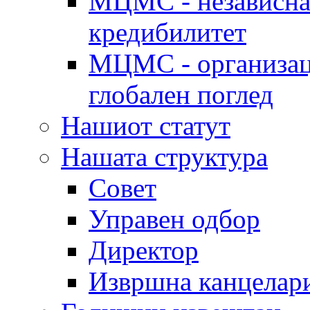
МЦМС - независна 
кредибилитет
МЦМС - организаци
глобален поглед
Нашиот статут
Нашата структура
Совет
Управен одбор
Директор
Извршна канцелар