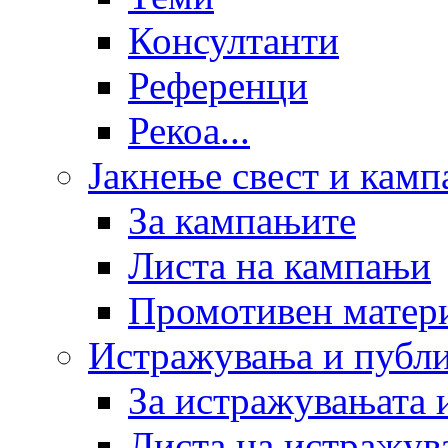
Консултанти
Референци
Рекоа...
Јакнење свест и кам
За кампањите
Листа на кампањи
Промотивен матер
Истражувања и публ
За истражувањата 
Листа на истражув