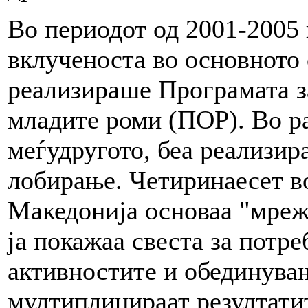
Во периодот од 2001-2005 
вклученоста во основнот
реализираше Програмата з
младите роми (ПОР). Во ра
меѓудругото, беа реализир
лобирање. Четиринаесет в
Македонија основаа "мреж
ја покажаа свеста за потре
активностите и обединувањ
мултиплицираат резултатит