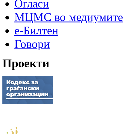
Огласи
МЦМС во медиумите
е-Билтен
Говори
Проекти