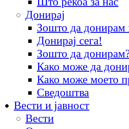
Што рекоа за нас
Донирај
Зошто да донира
Донирај сега!
Зошто да донирам
Како може да дони
Како може моето п
Сведоштва
Вести и јавност
Вести