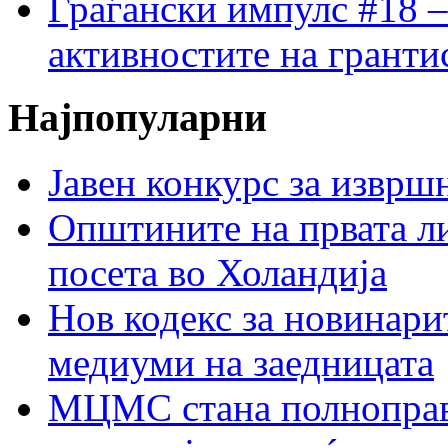
Граѓански импулс #18 –
активностите на гранти
Најпопуларни
Јавен конкурс за изврш
Општините на првата ли
посета во Холандија
Нов кодекс за новинарит
медиуми на заедницата
МЦМС стана полноправн