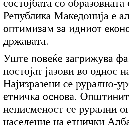
состојбата со образовната
Република Македонија е а
оптимизам за идниот еконо
државата.
Уште повеќе загрижува фа
постојат јазови во однос н
Најизразени се рурално-ур
етничка основа. Општините
неписменост се рурални о
население на етнички Алб