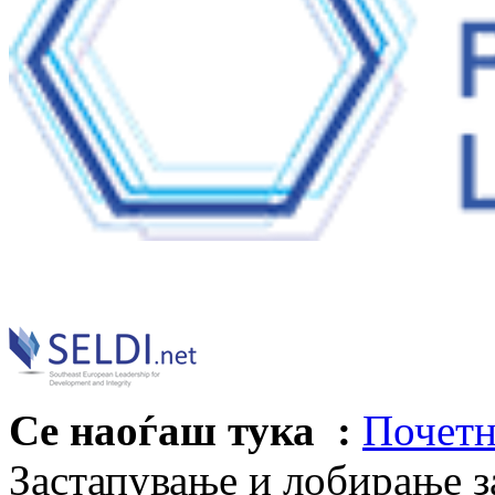
Се наоѓаш тука :
Почетн
Застапување и лобирање з