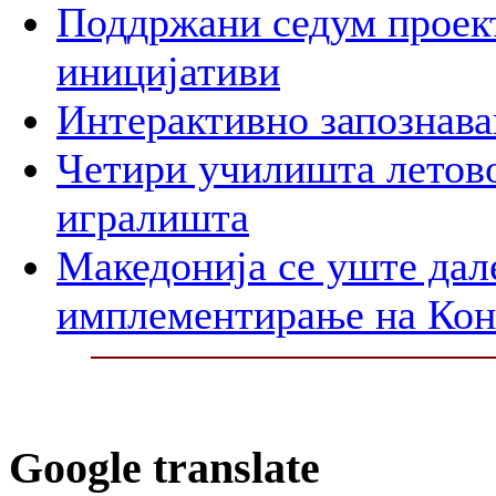
Поддржани седум проект
иницијативи
Интерактивно запознава
Четири училишта летово
игралишта
Македонија се уште дал
имплементирање на Ко
Google translate