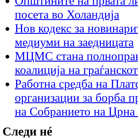
Општините на првата ли
посета во Холандија
Нов кодекс за новинарит
медиуми на заедницата
МЦМС стана полноправн
коалиција на граѓанск
Работна средба на Плат
организации за борба п
на Собранието на Црна
Следи нé