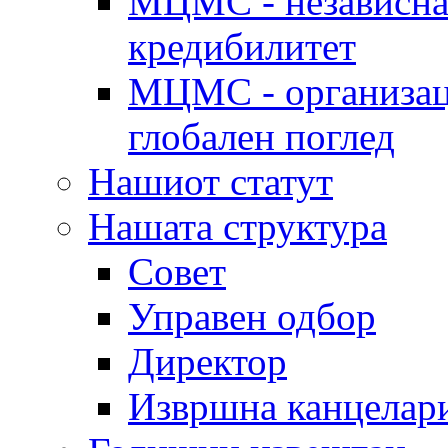
МЦМС - независна 
кредибилитет
МЦМС - организаци
глобален поглед
Нашиот статут
Нашата структура
Совет
Управен одбор
Директор
Извршна канцелар