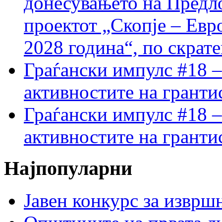
донесувањето на Предло
проектот „Скопје – Евр
2028 година“, по скрат
Граѓански импулс #18 –
активностите на гранти
Граѓански импулс #18 –
активностите на гранти
Најпопуларни
Јавен конкурс за изврш