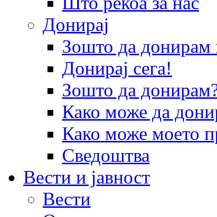
Што рекоа за нас
Донирај
Зошто да донира
Донирај сега!
Зошто да донирам
Како може да дони
Како може моето п
Сведоштва
Вести и јавност
Вести