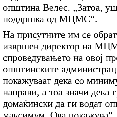
општина Велес. „Затоа, уш
поддршка од МЦМС“.
На присутните им се обра
извршен директор на МЦМ
спроведувањето на овој пр
општинските администраци
покажуваат дека со миним
направи, а тоа значи дека
домаќински да ги водат оп
максимум. Ова покажува“, 