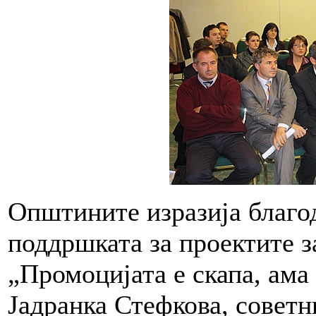
Општините изразија благ
поддршката за проектите 
„Промоцијата е скапа, ама
Јадранка Стефкова, советн