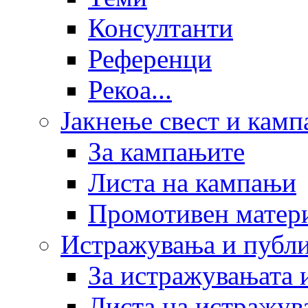
Консултанти
Референци
Рекоа...
Јакнење свест и кам
За кампањите
Листа на кампањи
Промотивен матер
Истражувања и публ
За истражувањата 
Листа на истражув