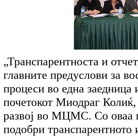
„Транспарентноста и отчет
главните предуслови за в
процеси во една заедница 
почетокот Миодраг Колиќ,
развој во МЦМС. Со оваа
подобри транспарентното 