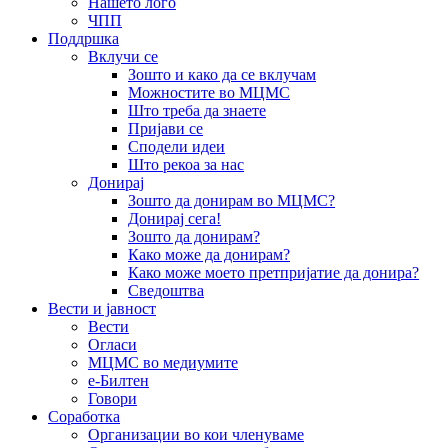
Нашето лого
ЧПП
Поддршка
Вклучи се
Зошто и како да се вклучам
Можностите во МЦМС
Што треба да знаете
Пријави се
Сподели идеи
Што рекоа за нас
Донирај
Зошто да донирам во МЦМС?
Донирај сега!
Зошто да донирам?
Како може да донирам?
Како може моето претпријатие да донира?
Сведоштва
Вести и јавност
Вести
Огласи
МЦМС во медиумите
е-Билтен
Говори
Соработка
Организации во кои членуваме