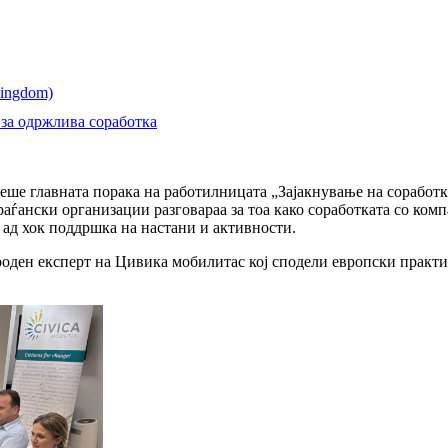
 за одржлива соработка
ше главната порака на работилницата „Зајакнување на соработк
граѓански организации разговараа за тоа како соработката со ком
 ад хок поддршка на настани и активности.
оден експерт на Цивика мобилитас кој сподели европски практи