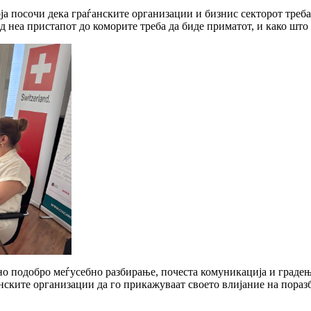
 посочи дека граѓанските организации и бизнис секторот треба 
 неа пристапот до коморите треба да биде приматот, и како што 
бно подобро меѓусебно разбирање, почеста комуникација и граде
нските организации да го прикажуваат своето влијание на пораз