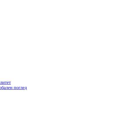
литет
обален поглед