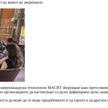
т на живот во заедниците.
 комуникациски технологии МАСИТ зборуваше како претставник 
жно организациите да настапуваат со јасно дефинирани цели, кон
носта да може да ги види придобивките и од едната и од другата