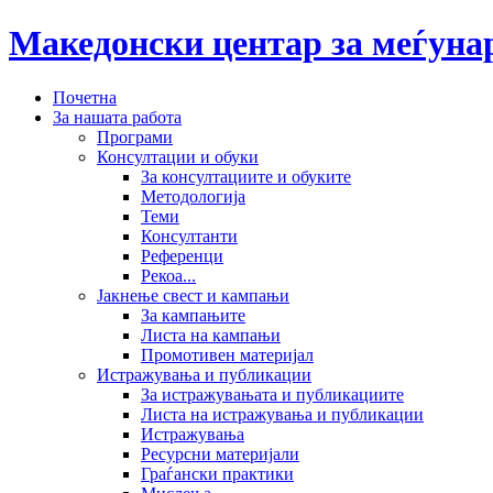
Македонски центар за меѓун
Почетна
За нашата работа
Програми
Консултации и обуки
За консултациите и обуките
Методологија
Теми
Консултанти
Референци
Рекоа...
Јакнење свест и кампањи
За кампањите
Листа на кампањи
Промотивен материјал
Истражувања и публикации
За истражувањата и публикациите
Листа на истражувања и публикации
Истражувања
Ресурсни материјали
Граѓански практики