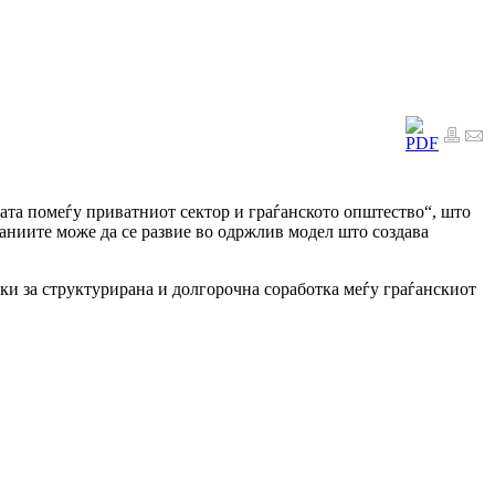
ата помеѓу приватниот сектор и граѓанското општество“, што
паниите може да се развие во одржлив модел што создава
ки за структурирана и долгорочна соработка меѓу граѓанскиот