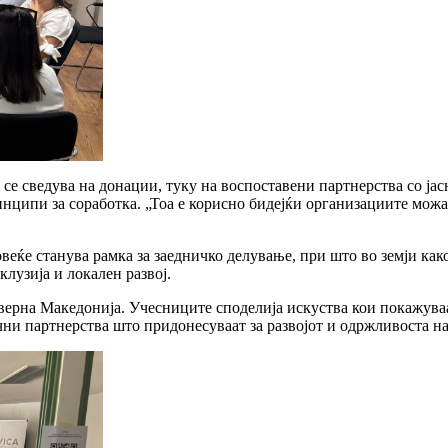
 се сведува на донации, туку на воспоставени партнерства со јас
нципи за соработка. „Тоа е корисно бидејќи организациите можат 
веќе станува рамка за заедничко делување, при што во земји како
лузија и локален развој.
еверна Македонија. Учесниците споделија искуства кои покажува
чни партнерства што придонесуваат за развојот и одржливоста н