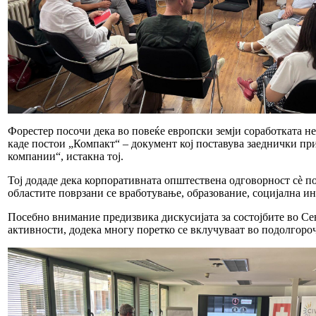
Форестер посочи дека во повеќе европски земји соработката не
каде постои „Компакт“ – документ кој поставува заеднички при
компании“, истакна тој.
Тој додаде дека корпоративната општествена одговорност сè по
областите поврзани се вработување, образование, социјална инк
Посебно внимание предизвика дискусијата за состојбите во С
активности, додека многу поретко се вклучуваат во подолгоро