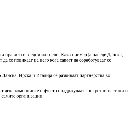
ни правила и заеднички цели. Како пример ја наведе Данска,
да се повикаат на него кога сакаат да соработуваат со
 Данска, Ирска и Италија се развиваат партнерства во
ат дека компаниите најчесто поддржуваат конкретни настани и
а самите организации.