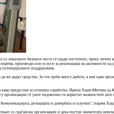
а со локалните бизниси често се гради постепено, преку лични 
према, производи или услуги за реализација на активности од ја
ед потенцијалните поддржувачи.
о да ви дадат средства. За тоа треба многу работа, а ние како о
а како предуслов за успешна соработка. Ирина Хаџи-Митова од К
гу организации сè уште недоволно ги користат можностите што 
. Комуникацијата, релацијата и довербата се клучни“, порача Ха
туваат со граѓански организации и дека постои значителен неиск