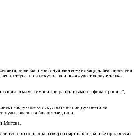
контакти, доверба и континуирана комуникација. Беа споделени
вен интерес, но и искуства кои покажуваат колку е тешко
рганизации немаме тимови кои работат само на филантропија“,
онект зборуваше за искуствата во поврзувањето на
ги нуди локалната бизнис заедница.
џи-Митова.
ористен потенцијал за развој на партнерства кои ќе придонесат