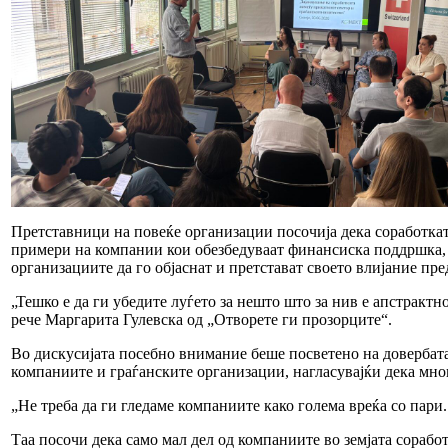
Претставници на повеќе организации посочија дека соработкат
примери на компании кои обезбедуваат финансиска поддршка, о
организациите да го објаснат и претстават своето влијание пр
„Тешко е да ги убедите луѓето за нешто што за нив е апстрактн
рече Маргарита Гулевска од „Отворете ги прозорците“.
Во дискусијата посебно внимание беше посветено на довербат
компаниите и граѓанските организации, нагласувајќи дека мно
„Не треба да ги гледаме компаниите како голема вреќа со пари
Таа посочи дека само мал дел од компаниите во земјата сорабо