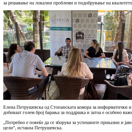
за решавање на локални проблеми и подобрување на квалитето
Елена Петрушевска од Стопанската комора за информатички и
добиваат голем број барања за поддршка и затоа е особено ва
„Потребно е повеќе да се зборува за успешните приказни и јав
цели“, истакна Петрушевска.