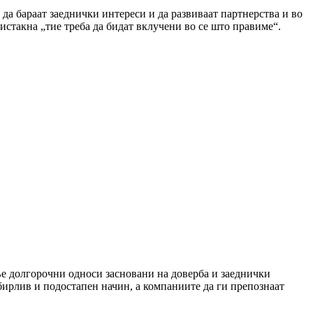
да бараат заеднички интереси и да развиваат партнерства и во
истакна „тие треба да бидат вклучени во се што правиме“.
ње долгорочни односи засновани на доверба и заеднички
бирлив и подостапен начин, а компаниите да ги препознаат