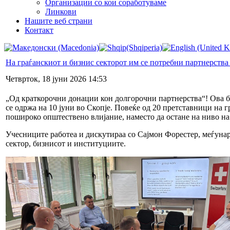
Организации со кои соработуваме
Линкови
Нашите веб страни
Контакт
На граѓанскиот и бизнис секторот им се потребни партнерства
Четврток, 18 јуни 2026 14:53
„Од краткорочни донации кон долгорочни партнерства“! Ова бе
се одржа на 10 јуни во Скопје. Повеќе од 20 претставници на 
пошироко општествено влијание, наместо да остане на ниво на
Учесниците работеа и дискутираа со Сајмон Форестер, меѓунар
сектор, бизнисот и институциите.