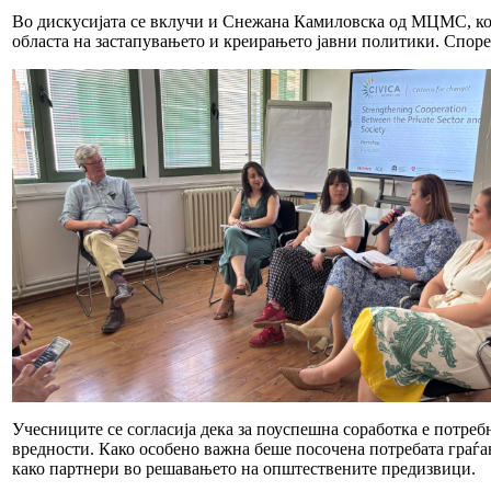
Во дискусијата се вклучи и Снежана Камиловска од МЦМС, која
областа на застапувањето и креирањето јавни политики. Според
Учесниците се согласија дека за поуспешна соработка е потре
вредности. Како особено важна беше посочена потребата граѓа
како партнери во решавањето на општествените предизвици.