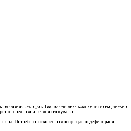
од бизнис секторот. Таа посочи дека компаниите секојдневно
кретни предлози и реални очекувања.
 страна. Потребен е отворен разговор и јасно дефинирани