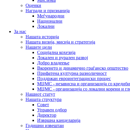
Мислења
Оценки
Награди и признанија
Меѓународни
Национални
Локални
За нас
Нашата историја
Нашата визија, мисија и стратегија
Нашите цели
Социјална кохезија
Локален и рурален развој
Добро владеење
Вкоренето и динамично граѓанско општество
Прифатена културна разноличност
Поддржан евроинтеграциски процес
МЦМС - независна и организација со кредиби
МЦМС - организација со локални корени и гл
Нашиот статут
Нашата структура
Совет
Управен одбор
Директор
Извршна канцеларија
Годишни извештаи