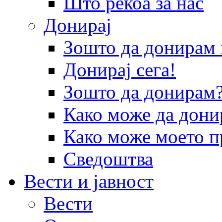
Што рекоа за нас
Донирај
Зошто да донира
Донирај сега!
Зошто да донирам
Како може да дони
Како може моето п
Сведоштва
Вести и јавност
Вести