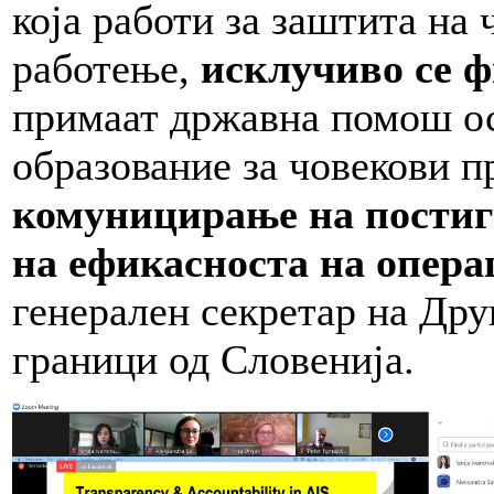
која работи за заштита на 
работење,
исклучиво се 
примаат државна помош ос
образование за човекови п
комуницирање на постиг
на ефикасноста на опера
генерален секретар на Дру
граници од Словенија.