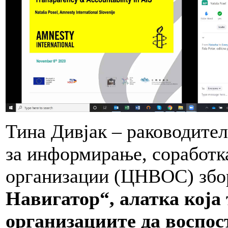
Тина Дивјак – раководител
за информирање, соработка
организации (ЦНВОС) збо
Навигатор“, алатка која
организациите да воспос