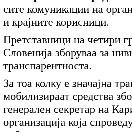
сите комуникации на орган
и крајните корисници.
Претставници на четири г
Словенија зборуваа за нив
транспарентноста.
За тоа колку е значајна тр
мобилизираат средства зб
генерален секретар на Кар
организација која спровед