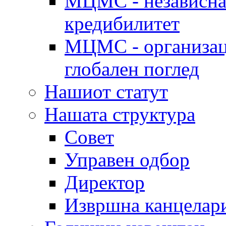
МЦМС - независна 
кредибилитет
МЦМС - организаци
глобален поглед
Нашиот статут
Нашата структура
Совет
Управен одбор
Директор
Извршна канцелар