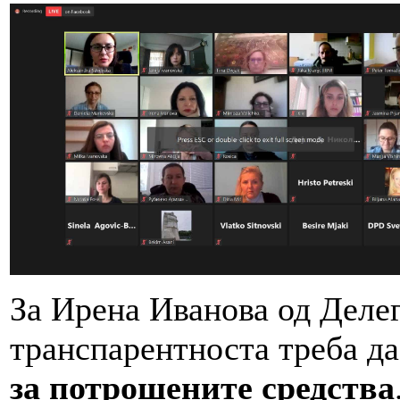
За Ирена Иванова од Делег
транспарентноста треба да
за потрошените средства