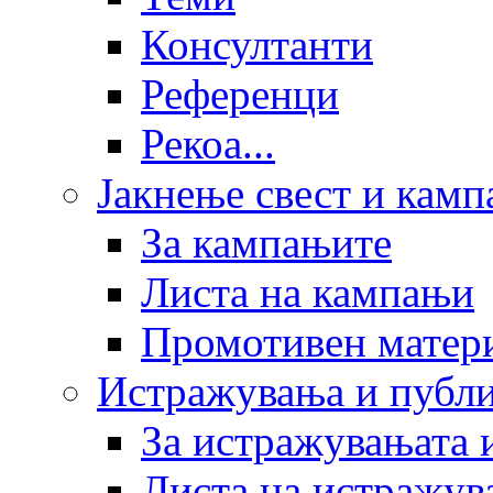
Консултанти
Референци
Рекоа...
Јакнење свест и кам
За кампањите
Листа на кампањи
Промотивен матер
Истражувања и публ
За истражувањата 
Листа на истражув