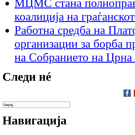
МЦМС стана полноправн
коалиција на граѓанск
Работна средба на Плат
организации за борба п
на Собранието на Црна
Следи нé
Навигација