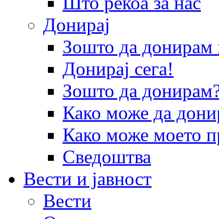
Што рекоа за нас
Донирај
Зошто да донира
Донирај сега!
Зошто да донирам
Како може да дони
Како може моето п
Сведоштва
Вести и јавност
Вести