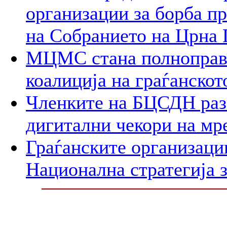
организации за борба пр
на Собранието на Црна 
МЦМС стана полноправн
коалиција на граѓанско
Членките на БЦСДН разг
дигитални чекори на мр
Граѓанските организаци
Национална стратегија з