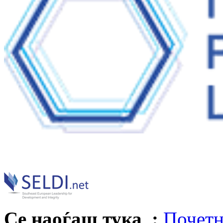
Се наоѓаш тука :
Почетн