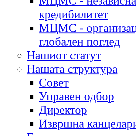
МЦМС - независна 
кредибилитет
МЦМС - организаци
глобален поглед
Нашиот статут
Нашата структура
Совет
Управен одбор
Директор
Извршна канцелар