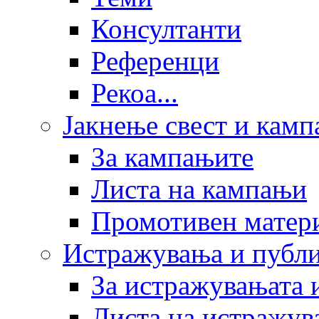
Консултанти
Референци
Рекоа...
Јакнење свест и кам
За кампањите
Листа на кампањи
Промотивен матер
Истражувања и публ
За истражувањата 
Листа на истражув