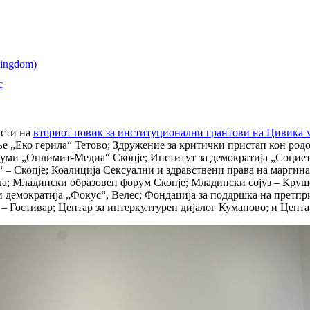
с
исти на
вториот повик за институционални грантови на Цивика 
Еко герила“ Тетово; Здружение за критички пристап кон родот
диуми „Онлимит-Медиа“ Скопје; Институт за демократија „Социет
“ – Скопје; Коалиција Сексуални и здравствени права на марги
; Младински образовен форум Скопје; Младински сојуз – Крушев
 и демократија „Фокус“, Велес; Фондација за поддршка на прет
 Гостивар; Центар за интеркултурен дијалог Куманово; и Цент