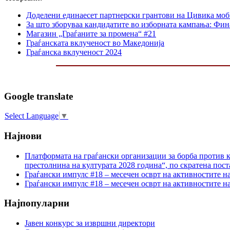
Доделени единаесет партнерски грантови на Цивика мо
За што зборуваа кандидатите во изборната кампања: Фин
Магазин „Граѓаните за промена“ #21
Граѓанската вклученост во Македонија
Граѓанска вклученост 2024
Google translate
Select Language
▼
Најнови
Платформата на граѓански организации за борба против к
престолнина на културата 2028 година“, по скратена пост
Граѓански импулс #18 – месечен осврт на активностите н
Граѓански импулс #18 – месечен осврт на активностите н
Најпопуларни
Јавен конкурс за извршни директори