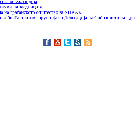
сета во Холандија
едиуми на заедницата
ја на граѓанското општество за УНКАК
 за борба против корупција со Делегација на Собранието на Црн