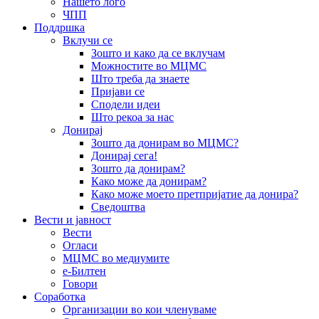
Нашето лого
ЧПП
Поддршка
Вклучи се
Зошто и како да се вклучам
Можностите во МЦМС
Што треба да знаете
Пријави се
Сподели идеи
Што рекоа за нас
Донирај
Зошто да донирам во МЦМС?
Донирај сега!
Зошто да донирам?
Како може да донирам?
Како може моето претпријатие да донира?
Сведоштва
Вести и јавност
Вести
Огласи
МЦМС во медиумите
е-Билтен
Говори
Соработка
Организации во кои членуваме