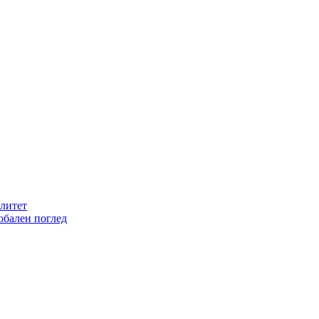
литет
обален поглед