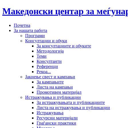
Македонски центар за меѓун
Почетна
За нашата работа
Програми
Консултации и обуки
За консултациите и обуките
Методологија
Теми
Консултанти
Референци
Рекоа...
Јакнење свест и кампањи
За кампањите
Листа на кампањи
Промотивен материјал
Истражувања и публикации
За истражувањата и публикациите
Листа на истражувања и публикации
Истражувања
Ресурсни материјали
Граѓански практики