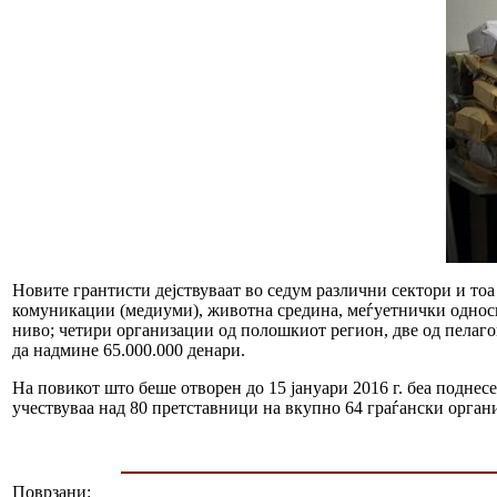
Новите грантисти дејствуваат во седум различни сектори и тоа
комуникации (медиуми), животна средина, меѓуетнички односи
ниво; четири организации од полошкиот регион, две од пелаго
да надмине 65.000.000 денари.
На повикот што беше отворен до 15 јануари 2016 г. беа поднес
учествуваа над 80 претставници на вкупно 64 граѓански орган
Поврзани: