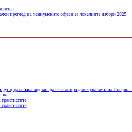
билитас
ален преглед на медиумските објави за локалните избори 2025
орупцијата бара веднаш да се стопира донесувањето на Предлог-
апка
а грантистите
а грантистите