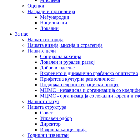
Мислења
Оценки
Награди и признанија
Меѓународни
Национални
Локални
За нас
Нашата историја
Нашата визија, мисија и стратегија
Нашите цели
Социјална кохезија
Локален и рурален развој
Добро владеење
Вкоренето и динамично граѓанско општество
Прифатена културна разноличност
Поддржан евроинтеграциски процес
МЦМС - независна и организација со кредиби
МЦМС - организација со локални корени и гл
Нашиот статут
Нашата структура
Совет
Управен одбор
Директор
Извршна канцеларија
Годишни извештаи