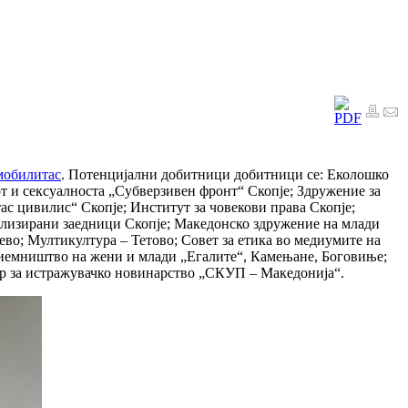
мобилитас
. Потенцијални добитници добитници се: Еколошко
 и сексуалноста „Субверзивен фронт“ Скопје; Здружение за
ас цивилис“ Скопје; Институт за човекови права Скопје;
нализирани заедници Скопје; Македонско здружение на млади
о; Мултикултура – Тетово; Совет за етика во медиумите на
приемништво на жени и млади „Егалите“, Камењане, Боговиње;
ар за истражувачко новинарство „СКУП – Македонија“.