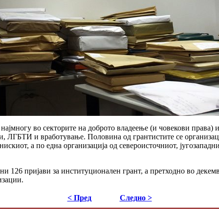
 најмногу во секторите на доброто владеење (и човекови права) и
, ЛГБТИ и вработување. Половина од грантистите се организаци
нискиот, а по една организација од североисточниот, југозападн
ени 126 пријави за институционален грант, а претходно во деке
изации.
< Пред
Следно >