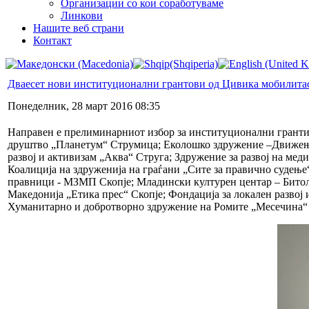
Организации со кои соработуваме
Линкови
Нашите веб страни
Контакт
Дваесет нови институционални грантови од Цивика мобилита
Понеделник, 28 март 2016 08:35
Направен е прелиминарниот избор за институционални грант
друштво „Планетум“ Струмица; Еколошко здружение –Движење „
развој и активизам „Аква“ Струга; Здружение за развој на ме
Коалиција на здруженија на граѓани „Сите за правично судење
правници - МЗМП Скопје; Младински културен центар – Битола
Македонија „Етика прес“ Скопје; Фондација за локален развој
Хуманитарно и добротворно здружение на Ромите „Месечина“ –