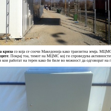
а криза
со која се соочи Македонија како транзитна земја. МЦМ
лците
. Покрај тоа, тимот на МЦМС кој ги спроведува активностит
кои работат на терен како би биле во можност да одговорат на 