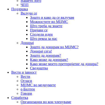
Нашето лого
ЧПП
Поддршка
Вклучи се
Зошто и како да се вклучам
Можностите во МЦМС
Што треба да знаете
Пријави се
Сподели идеи
Што рекоа за нас
Донирај
Зошто да донирам во МЦМС?
Донирај сега!
Зошто да донирам?
Како може да донирам?
Како може моето претпријатие да донира?
Сведоштва
Вести и јавност
Вести
Огласи
МЦМС во медиумите
е-Билтен
Говори
Соработка
Организации во кои членуваме