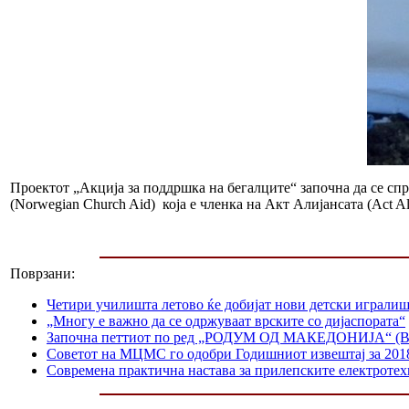
Проектот „Акција за поддршка на бегалците“ започна да се спр
(Norwegian Church Aid) која е членка на Акт Алијансата (Act All
Поврзани:
Четири училишта летово ќе добијат нови детски играли
„Многу е важно да се одржуваат врските со дијаспората“
Започна петтиот по ред „РОДУМ ОД МАКЕДОНИЈА“ (Birt
Советот на МЦМС го одобри Годишниот извештај за 201
Современа практична настава за прилепските електроте