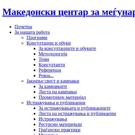
Македонски центар за меѓун
Почетна
За нашата работа
Програми
Консултации и обуки
За консултациите и обуките
Методологија
Теми
Консултанти
Референци
Рекоа...
Јакнење свест и кампањи
За кампањите
Листа на кампањи
Промотивен материјал
Истражувања и публикации
За истражувањата и публикациите
Листа на истражувања и публикации
Истражувања
Ресурсни материјали
Граѓански практики