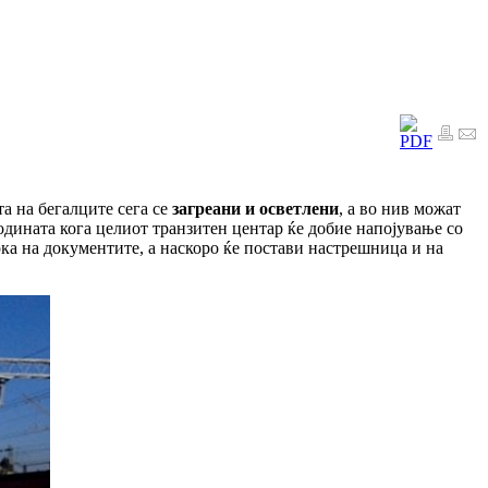
а на бегалците сега се
загреани и осветлени
, а во нив можат
годината кога целиот транзитен центар ќе добие напојување со
а на документите, а наскоро ќе постави настрешница и на