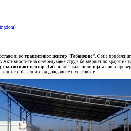
оставени во
транзитниот центар „Табановце“
. Овие прибежишт
. Активностите за обезбедување струја ќе завршат до крајот на 
д транзитниот центар
„Табановце“ каде полицијата врши проверк
 заштитат бегалците од дождовите и снеговите.