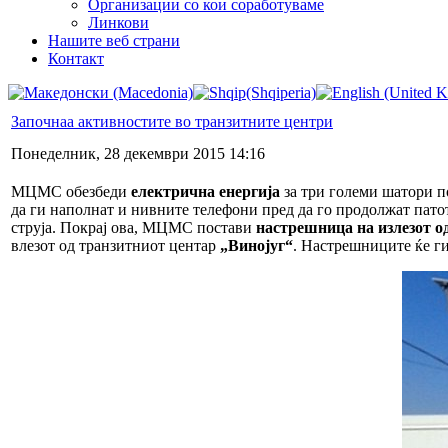
Организации со кои соработуваме
Линкови
Нашите веб страни
Контакт
Започнаа активностите во транзитните центри
Понеделник, 28 декември 2015 14:16
МЦМС обезбеди
електрична енергија
за три големи шатори п
да ги наполнат и нивните телефони пред да го продолжат патот
струја. Покрај ова, МЦМС постави
настрешница на излезот о
влезот од транзитниот центар
„Винојуг“
. Настрешниците ќе ги