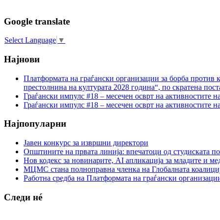
Google translate
Select Language
▼
Најнови
Платформата на граѓански организации за борба против к
престолнина на културата 2028 година“, по скратена пост
Граѓански импулс #18 – месечен осврт на активностите н
Граѓански импулс #18 – месечен осврт на активностите н
Најпопуларни
Јавен конкурс за извршни директори
Општините на првата линија: впечатоци од студиската по
Нов кодекс за новинарите, AI апликација за младите и м
МЦМС стана полноправна членка на Глобалната коалици
Работна средба на Платформата на граѓански организации
Следи нé