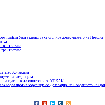
орупцијата бара веднаш да се стопира донесувањето на Предлог-
апка
а грантистите
а грантистите
сета во Холандија
едиуми на заедницата
ја на граѓанското општество за УНКАК
 за борба против корупција со Делегација на Собранието на Црн