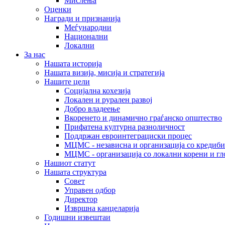
Мислења
Оценки
Награди и признанија
Меѓународни
Национални
Локални
За нас
Нашата историја
Нашата визија, мисија и стратегија
Нашите цели
Социјална кохезија
Локален и рурален развој
Добро владеење
Вкоренето и динамично граѓанско општество
Прифатена културна разноличност
Поддржан евроинтеграциски процес
МЦМС - независна и организација со кредиби
МЦМС - организација со локални корени и гл
Нашиот статут
Нашата структура
Совет
Управен одбор
Директор
Извршна канцеларија
Годишни извештаи