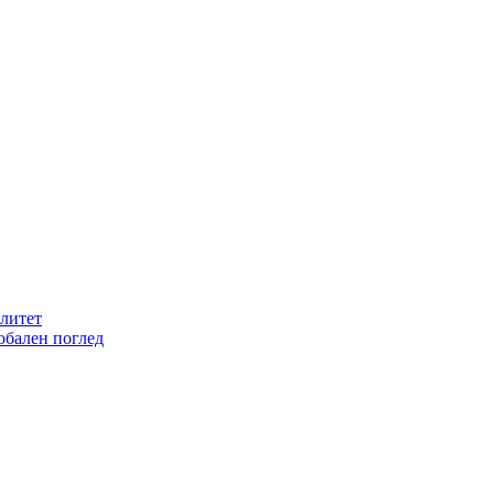
литет
обален поглед