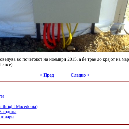
оведува во почетокот на ноември 2015, а ќе трае до крајот на 
iance).
< Пред
Следно >
шта
hright Macedonia)
8 година
хничари