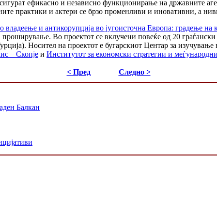
 осигурат ефикасно и независно функционирање на државните аге
ите практики и актери се брзо променливи и иновативни, а нив
о владеење и антикорупција во југоисточна Европа: градење на 
за проширување. Во проектот се вклучени повеќе од 20 граѓански
урција). Носител на проектот е бугарскиот Центар за изучување 
ис – Скопје
и
Институтот за економски стратегии и меѓународн
< Пред
Следно >
аден Балкан
ицијативи