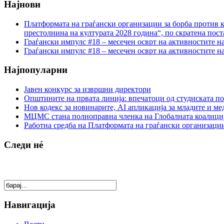
Најнови
Платформата на граѓански организации за борба против к
престолнина на културата 2028 година“, по скратена пост
Граѓански импулс #18 – месечен осврт на активностите н
Граѓански импулс #18 – месечен осврт на активностите н
Најпопуларни
Јавен конкурс за извршни директори
Општините на првата линија: впечатоци од студиската по
Нов кодекс за новинарите, AI апликација за младите и м
МЦМС стана полноправна членка на Глобалната коалици
Работна средба на Платформата на граѓански организации
Следи нé
Навигација