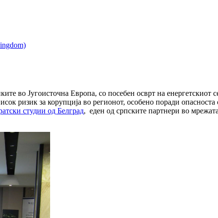
иките во Југоисточна Европа, со посебен осврт на енергетскиот
исок ризик за корупција во регионот, особено поради опасноста о
ратски студии од Белград
, еден од српските партнери во мрежат