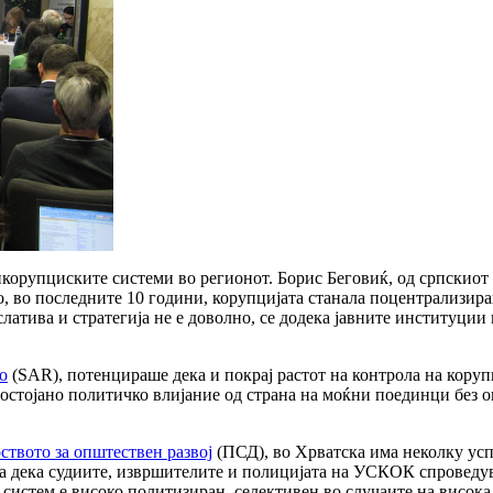
корупциските системи во регионот. Борис Беговиќ, од српскиот 
, во последните 10 години, корупцијата станала поцентрализиран
латива и стратегија не е доволно, се додека јавните институции
о
(SAR), потенцираше дека и покрај растот на контрола на корупц
постојано политичко влијание од страна на моќни поединци без о
ството за општествен развој
(ПСД), во Хрватска има неколку усп
а дека судиите, извршителите и полицијата на УСКОК спроведув
систем е високо политизиран, селективен во случаите на висока 