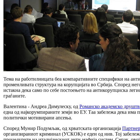
Тема на работилницата беа компаративните специфики на анти
променливата структура на корупцијата во Србија. Според него
истакна дека само по себе постоењето на антикорупциска легис
граѓаните.
Валентина - Андреа Димулеску, од
Романско академско друштв
една од најкорумпираните земји во ЕУ. Таа забележа дека има 
политички мотивирани апсења.
Според Мунир Подумљак, од хрватската организација
Партнер
организираниот криминал (УСКОК) е еден од нив. Тој забележ
процедурите на италијанскиот анти-мафија систем. Сепак, овој 