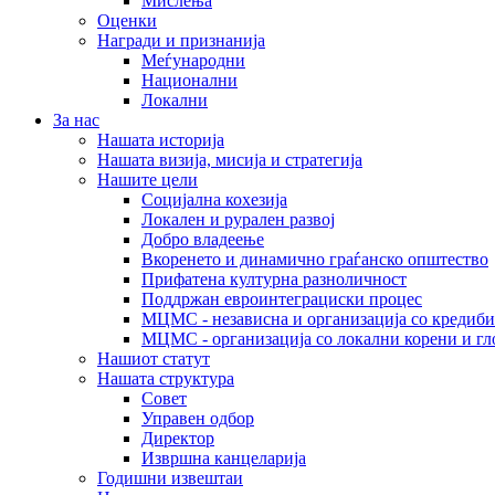
Мислења
Оценки
Награди и признанија
Меѓународни
Национални
Локални
За нас
Нашата историја
Нашата визија, мисија и стратегија
Нашите цели
Социјална кохезија
Локален и рурален развој
Добро владеење
Вкоренето и динамично граѓанско општество
Прифатена културна разноличност
Поддржан евроинтеграциски процес
МЦМС - независна и организација со кредиби
МЦМС - организација со локални корени и гл
Нашиот статут
Нашата структура
Совет
Управен одбор
Директор
Извршна канцеларија
Годишни извештаи