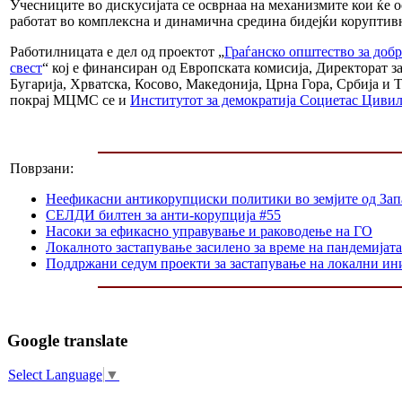
Учесниците во дискусијата се осврнаа на механизмите кои ќе
работат во комплексна и динамична средина бидејќи коруптивн
Работилницата е дел од проектот „
Граѓанско општество за добр
свест
“ кој е финансиран од Европската комисија, Директорат 
Бугарија, Хрватска, Косово, Македонија, Црна Гора, Србија и Т
покрај МЦМС се и
Институтот за демократија Социетас Цивил
Поврзани:
Неефикасни антикорупциски политики во земјите од Зап
СЕЛДИ билтен за анти-корупција #55
Насоки за ефикасно управување и раководење на ГО
Локалното застапување засилено за време на пандемијата
Поддржани седум проекти за застапување на локални ин
Google translate
Select Language
▼