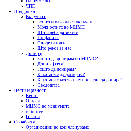
Нашето лого
ЧПП
Поддршка
Вклучи се
Зошто и како да се вклучам
Можностите во МЦМС
Што треба да знаете
Пријави се
Сподели идеи
Што рекоа за нас
Донирај
Зошто да донирам во МЦМС?
Донирај сега!
Зошто да донирам?
Како може да донирам?
Како може моето претпријатие да донира?
Сведоштва
Вести и јавност
Вести
Огласи
МЦМС во медиумите
е-Билтен
Говори
Соработка
Организации во кои членуваме