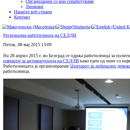
Организации со кои соработуваме
Линкови
Нашите веб страни
Контакт
Регионална работилница на СЕЛДИ
Петок, 08 мај 2015 13:09
На 28 април 2015 г. во Белград се одржа работилница за полит
извештај за антикорупција на СЕЛДИ
како еден од оние со најв
Работилницата ја организираеше
Центарот за либерално демок
работилница.