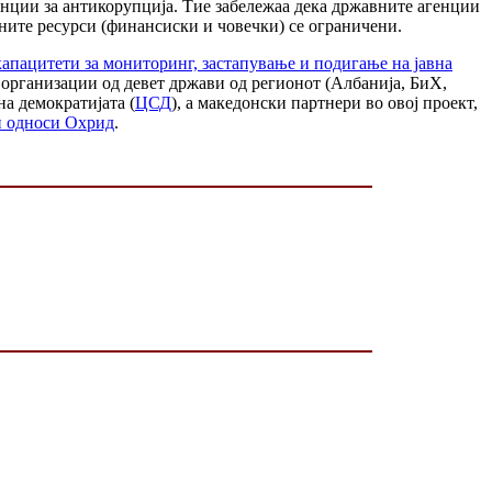
нции за антикорупција. Тие забележаа дека државните агенции
ните ресурси (финансиски и човечки) се ограничени.
капацитети за мониторинг, застапување и подигање на јавна
 организации од девет држави од регионот (Албанија, БиХ,
на демократијата (
ЦСД
), а македонски партнери во овој проект,
и односи Охрид
.