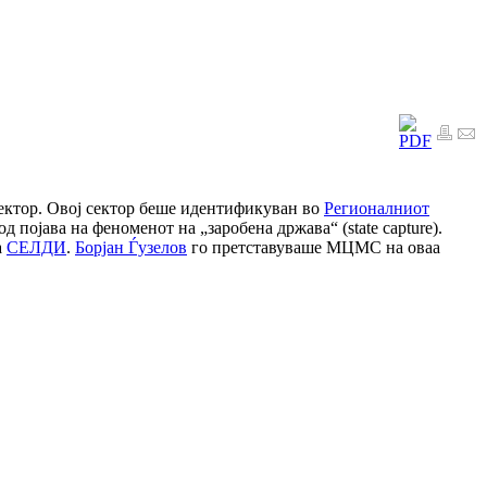
 сектор. Овој сектор беше идентификуван во
Регионалниот
д појава на феноменот на „заробена држава“ (state capture).
а
СЕЛДИ
.
Борјан Ѓузелов
го претставуваше МЦМС на оваа