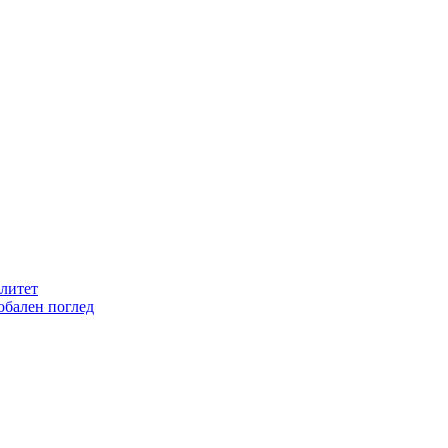
литет
обален поглед