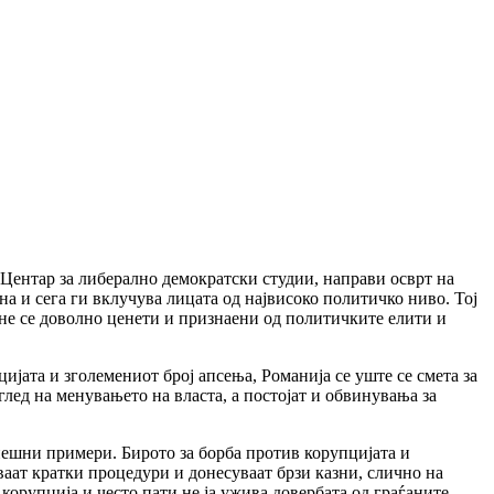
Центар за либерално демократски студии, направи осврт на
а и сега ги вклучува лицата од највисоко политичко ниво. Тој
 не се доволно ценети и признаени од политичките елити и
ијата и зголемениот број апсења, Романија се уште се смета за
глед на менувањето на власта, а постојат и обвинувања за
ешни примери. Бирото за борба против корупцијата и
аат кратки процедури и донесуваат брзи казни, слично на
корупција и често пати не ја ужива довербата од граѓаните.