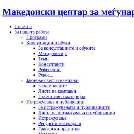
Македонски центар за меѓун
Почетна
За нашата работа
Програми
Консултации и обуки
За консултациите и обуките
Методологија
Теми
Консултанти
Референци
Рекоа...
Јакнење свест и кампањи
За кампањите
Листа на кампањи
Промотивен материјал
Истражувања и публикации
За истражувањата и публикациите
Листа на истражувања и публикации
Истражувања
Ресурсни материјали
Граѓански практики