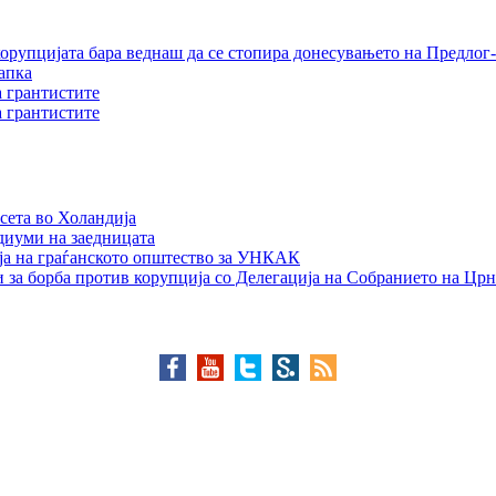
орупцијата бара веднаш да се стопира донесувањето на Предлог-
апка
а грантистите
а грантистите
сета во Холандија
едиуми на заедницата
ја на граѓанското општество за УНКАК
 за борба против корупција со Делегација на Собранието на Црн