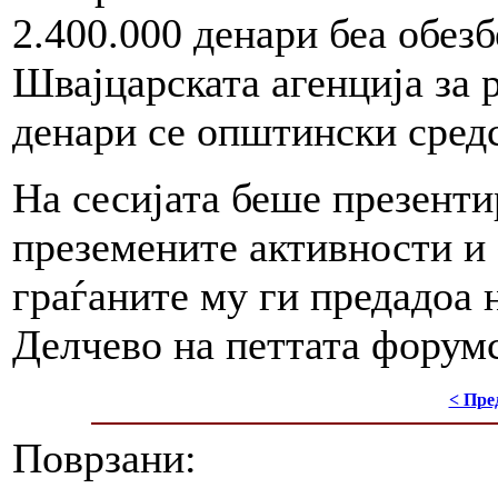
2.400.000 денари беа обезб
Швајцарската агенција за р
денари се општински средс
На сесијата беше презенти
преземените активности и 
граѓаните му ги предадоа
Делчево на петтата форумс
< Пре
Поврзани: