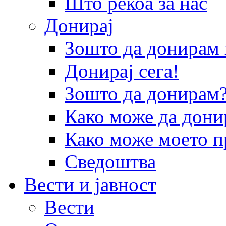
Што рекоа за нас
Донирај
Зошто да донира
Донирај сега!
Зошто да донирам
Како може да дони
Како може моето п
Сведоштва
Вести и јавност
Вести