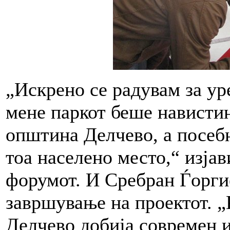
„Искрено се радувам за ур
мене паркот беше навистин
општина Делчево, а посебн
тоа населено место,“ изја
форумот. И Сребран Ѓорги
завршување на проектот. 
Делчево добија современ и