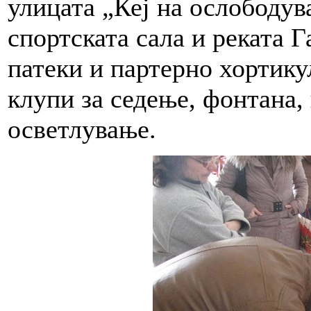
улицата „Кеј на ослободув
спортската сала и реката 
патеки и партерно хортику
клупи за седење, фонтана, 
осветлување.