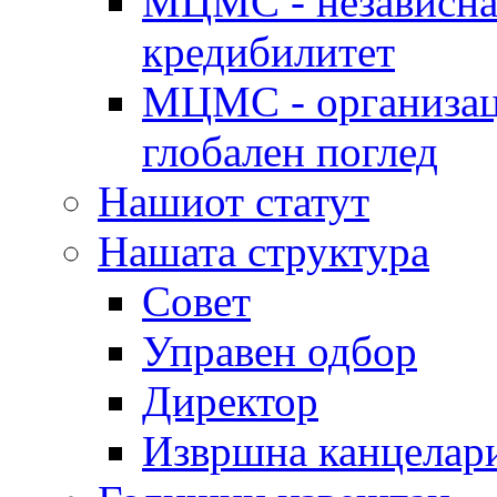
МЦМС - независна 
кредибилитет
МЦМС - организаци
глобален поглед
Нашиот статут
Нашата структура
Совет
Управен одбор
Директор
Извршна канцелар