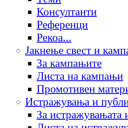
Консултанти
Референци
Рекоа...
Јакнење свест и кам
За кампањите
Листа на кампањи
Промотивен матер
Истражувања и публ
За истражувањата 
Листа на истражув