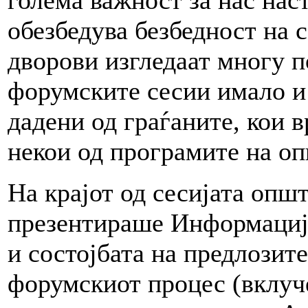
обезбедува безбедност на 
дворови изгледаат многу п
форумските сесии имало и
дадени од граѓаните, кои в
некои од програмите на о
На крајот од сесијата опш
презентираше Информација
и состојбата на предлозит
форумскиот процес (вклуч