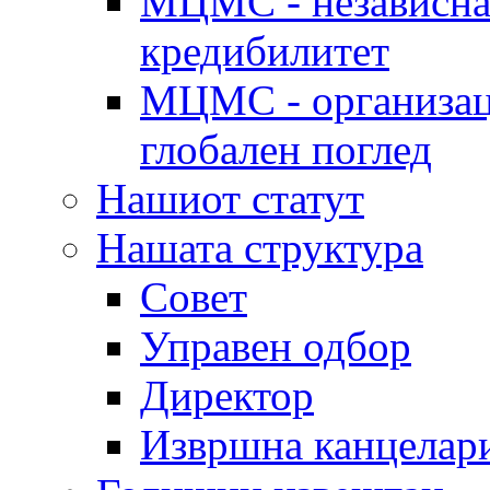
МЦМС - независна 
кредибилитет
МЦМС - организаци
глобален поглед
Нашиот статут
Нашата структура
Совет
Управен одбор
Директор
Извршна канцелар