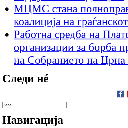
МЦМС стана полноправн
коалиција на граѓанск
Работна средба на Плат
организации за борба п
на Собранието на Црна
Следи нé
Навигација