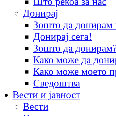
Што рекоа за нас
Донирај
Зошто да донира
Донирај сега!
Зошто да донирам
Како може да дони
Како може моето п
Сведоштва
Вести и јавност
Вести