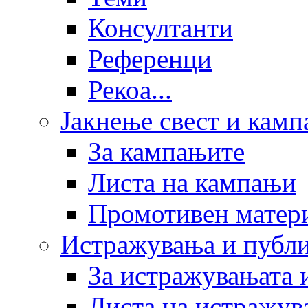
Консултанти
Референци
Рекоа...
Јакнење свест и кам
За кампањите
Листа на кампањи
Промотивен матер
Истражувања и публ
За истражувањата 
Листа на истражув