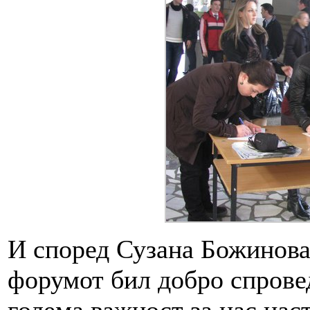
И според Сузана Божинова
форумот бил добро спровед
голема важност за нас нас