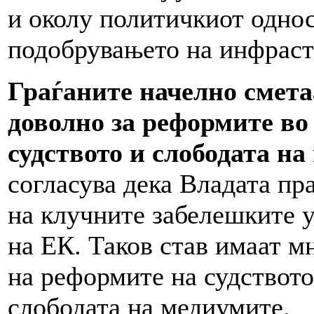
и околу политичкиот однос
подобрувањето на инфраст
Граѓаните начелно смета
доволно за реформите во
судството и слободата н
согласува дека Владата пр
на клучните забелешките 
на ЕК. Таков став имаат м
на реформите на судството
слободата на медиумите.