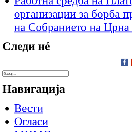
Работна средба на Плат
организации за борба п
на Собранието на Црна
Следи нé
Навигација
Вести
Огласи