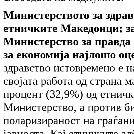
Министерството за здравс
етничките Македонци; з
Министерство за правда 
за економија најлошо оц
здравство истовремено е н
својата работа од страна м
процент (32,9%) од етничк
Министерство, а против б
поларизираност на граѓанит
јавноста. Кај етничките а