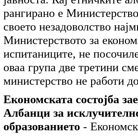
рангирано е Министерствот
своето незадоволство најм
Министерството за економ
испитаниците, не посочил
оваа група две третини см
министерство не работи до
Економската состојба за
Албанци за исклучително
образованието
- Економска