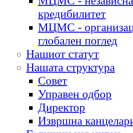
МЦМС - независна 
кредибилитет
МЦМС - организаци
глобален поглед
Нашиот статут
Нашата структура
Совет
Управен одбор
Директор
Извршна канцелар