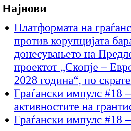
Најнови
Платформата на граѓанс
против корупцијата бар
донесувањето на Предло
проектот „Скопје – Евр
2028 година“, по скрат
Граѓански импулс #18 –
активностите на гранти
Граѓански импулс #18 –