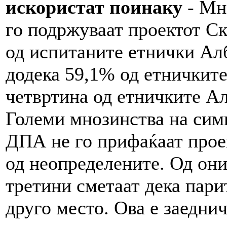
искористат поинаку
- Мн
го подржуваат проектот Ск
од испитаните етнички Ал
додека 59,1% од етничкит
четвртина од етничките Ал
Големи мнозинства на си
ДПА не го прифаќаат прое
од неопределените. Од оние
третини сметаат дека пари
друго место. Ова е заеднич