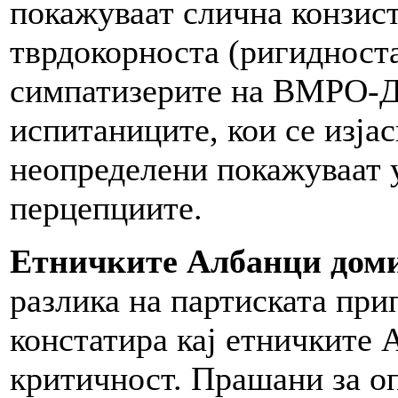
покажуваат слична конзист
тврдокорноста (ригидноста
симпатизерите на ВМРО-
испитаниците, кои се изја
неопределени покажуваат 
перцепциите.
Етничките Албанци дом
разлика на партиската при
констатира кај етничките 
критичност. Прашани за о