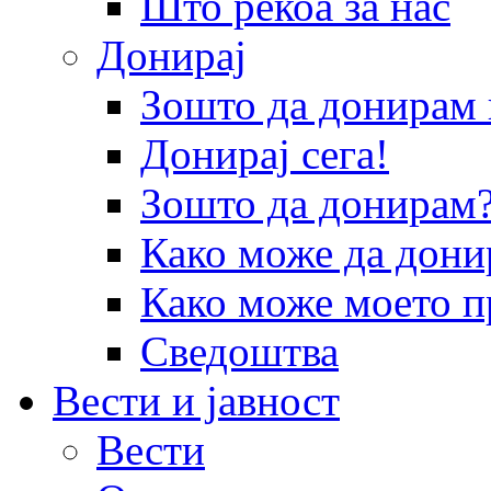
Што рекоа за нас
Донирај
Зошто да донира
Донирај сега!
Зошто да донирам
Како може да дони
Како може моето п
Сведоштва
Вести и јавност
Вести