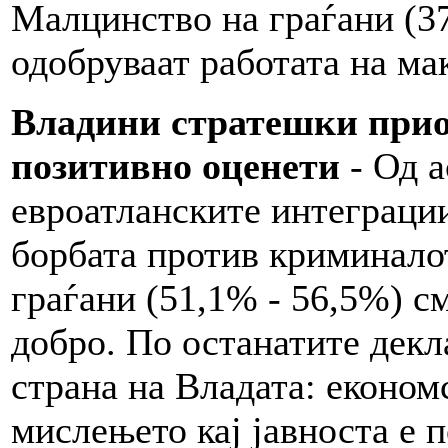
Малцинство на граѓани (37
одобруваат работата на ма
Владини стратешки приор
позитивно оценети
- Од а
евроатланските интеграци
борбата против криминалот
граѓани (51,1% - 56,5%) с
добро. По останатите дек
страна на Владата: економ
мислењето кај јавноста е 