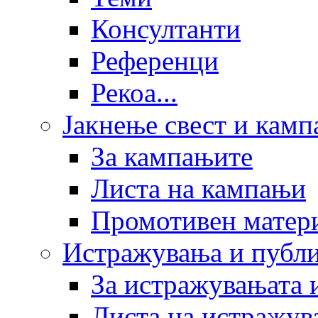
Консултанти
Референци
Рекоа...
Јакнење свест и кам
За кампањите
Листа на кампањи
Промотивен матер
Истражувања и публ
За истражувањата 
Листа на истражув