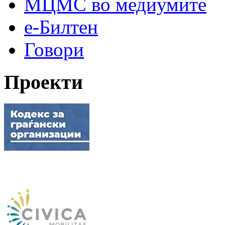
МЦМС во медиумите
е-Билтен
Говори
Проекти