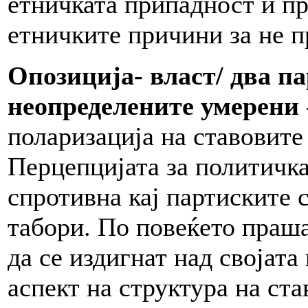
етничката припадност и пр
етничките причини за не п
Опозиција- власт/ два п
неопределените умерени
поларизација на ставовите
Перцепцијата за политичка
спротивна кај партиските 
табори. По повеќето праш
да се издигнат над својата
аспект на структура на ст