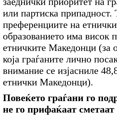
заеднички приоритет на гр
или партиска припадност. 
преференциите на етнички
образованието има висок п
етничките Македонци (за о
која граѓаните лично поса
внимание се изјасниле 48
етнички Македонци).
Повеќето граѓани го под
не го прифаќаат сметаат 