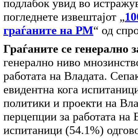
подлабок увид во истражув
погледнете извештајот „
10
граѓаните на РМ
“ од спр
Граѓаните се генерално 
генерално ниво мнозинство
работата на Владата. Сепа
евидентна кога испитаниц
политики и проекти на Вла
перцепции за работата на 
испитаници (54.1%) одгово