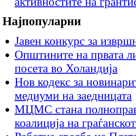
активностите на гранти
Најпопуларни
Јавен конкурс за изврш
Општините на првата ли
посета во Холандија
Нов кодекс за новинарит
медиуми на заедницата
МЦМС стана полноправн
коалиција на граѓанск