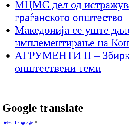
МЦМС дел од истражува
граѓанското општество
Македонија се уште дал
имплементирање на Ко
АГРУМЕНТИ II – Збирк
општествени теми
Google translate
Select Language
▼